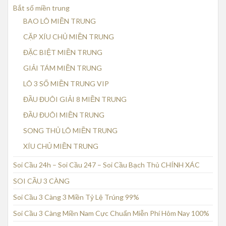
Bắt số miền trung
BAO LÔ MIỀN TRUNG
CẶP XÍU CHỦ MIỀN TRUNG
ĐẶC BIỆT MIỀN TRUNG
GIẢI TÁM MIỀN TRUNG
LÔ 3 SỐ MIỀN TRUNG VIP
ĐẦU ĐUÔI GIẢI 8 MIỀN TRUNG
ĐẦU ĐUÔI MIỀN TRUNG
SONG THỦ LÔ MIỀN TRUNG
XÍU CHỦ MIỀN TRUNG
Soi Cầu 24h – Soi Cầu 247 – Soi Cầu Bạch Thủ CHÍNH XÁC
SOI CẦU 3 CÀNG
Soi Cầu 3 Càng 3 Miền Tỷ Lệ Trúng 99%
Soi Cầu 3 Càng Miền Nam Cực Chuẩn Miễn Phí Hôm Nay 100%