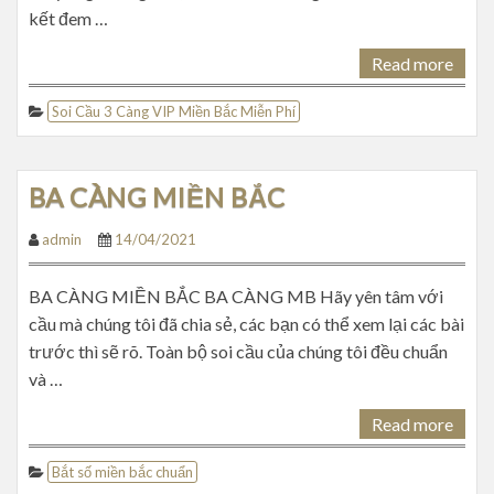
kết đem …
Read more
Soi Cầu 3 Càng VIP Miền Bắc Miễn Phí
BA CÀNG MIỀN BẮC
admin
14/04/2021
BA CÀNG MIỀN BẮC BA CÀNG MB Hãy yên tâm với
cầu mà chúng tôi đã chia sẻ, các bạn có thể xem lại các bài
trước thì sẽ rõ. Toàn bộ soi cầu của chúng tôi đều chuẩn
và …
Read more
Bắt số miền bắc chuẩn