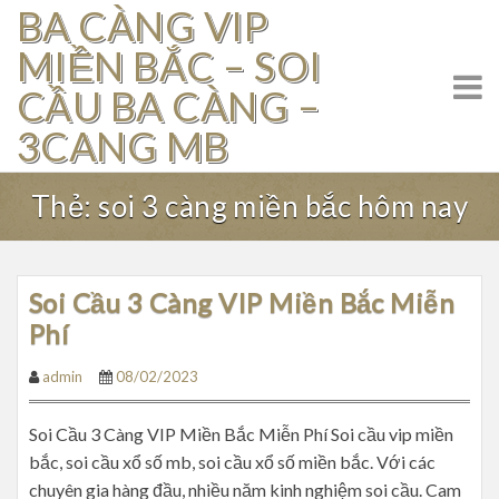
BA CÀNG VIP
Skip
to
MIỀN BẮC – SOI
content
CẦU BA CÀNG –
3CANG MB
Thẻ:
soi 3 càng miền bắc hôm nay
Soi Cầu 3 Càng VIP Miền Bắc Miễn
Phí
admin
08/02/2023
Soi Cầu 3 Càng VIP Miền Bắc Miễn Phí Soi cầu vip miền
bắc, soi cầu xổ số mb, soi cầu xổ số miền bắc. Với các
chuyên gia hàng đầu, nhiều năm kinh nghiệm soi cầu. Cam