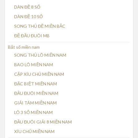
DÀN ĐỀ 8 SỐ
DÀN ĐỀ 10 SỐ
SONG THỦ ĐỀ MIỀN BẮC
ĐỀ ĐẦU ĐUÔI MB
Bắt số miền nam
SONG THỦ LÔ MIỀN NAM
BAO LÔ MIỀN NAM
CẶP XÍU CHỦ MIỀN NAM
ĐẶC BIỆT MIỀN NAM
ĐẦU ĐUÔI MIỀN NAM
GIẢI TÁM MIỀN NAM
LÔ 3 SỐ MIỀN NAM
ĐẦU ĐUÔI GIẢI 8 MIỀN NAM
XÍU CHỦ MIỀN NAM