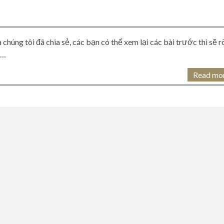
ng tôi đã chia sẻ, các bạn có thể xem lại các bài trước thì sẽ r
 …
Read mo