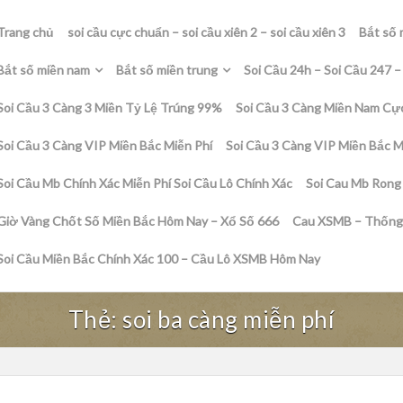
Trang chủ
soi cầu cực chuẩn – soi cầu xiên 2 – soi cầu xiên 3
Bắt số 
Bắt số miền nam
Bắt số miền trung
Soi Cầu 24h – Soi Cầu 247
Soi Cầu 3 Càng 3 Miền Tỷ Lệ Trúng 99%
Soi Cầu 3 Càng Miền Nam Cự
Soi Cầu 3 Càng VIP Miền Bắc Miễn Phí
Soi Cầu 3 Càng VIP Miền Bắc M
Soi Cầu Mb Chính Xác Miễn Phí Soi Cầu Lô Chính Xác
Soi Cau Mb Rong
Giờ Vàng Chốt Số Miền Bắc Hôm Nay – Xổ Số 666
Cau XSMB – Thống 
Soi Cầu Miền Bắc Chính Xác 100 – Cầu Lô XSMB Hôm Nay
Thẻ:
soi ba càng miễn phí