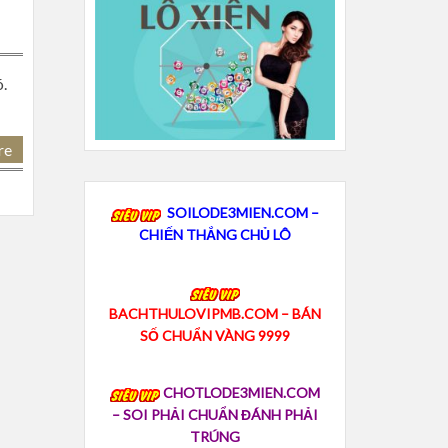
õ.
re
SOILODE3MIEN.COM –
CHIẾN THẮNG CHỦ LÔ
BACHTHULOVIPMB.COM – BÁN
SỐ CHUẨN VÀNG 9999
CHOTLODE3MIEN.COM
– SOI PHẢI CHUẨN ĐÁNH PHẢI
TRÚNG