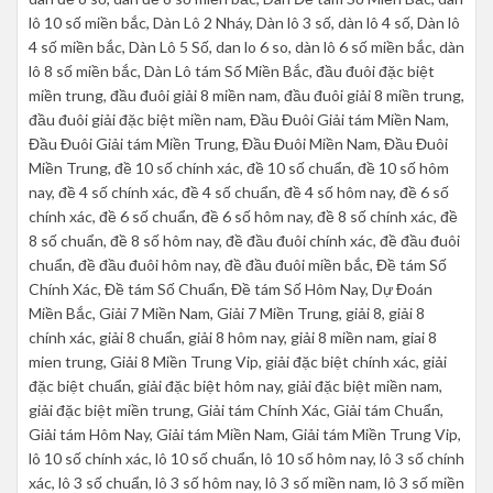
lô 10 số miền bắc, Dàn Lô 2 Nháy, Dàn lô 3 số, dàn lô 4 số, Dàn lô
4 số miền bắc, Dàn Lô 5 Số, dan lo 6 so, dàn lô 6 số miền bắc, dàn
lô 8 số miền bắc, Dàn Lô tám Số Miền Bắc, đầu đuôi đặc biệt
miền trung, đầu đuôi giải 8 miền nam, đầu đuôi giải 8 miền trung,
đầu đuôi giải đặc biệt miền nam, Đầu Đuôi Giải tám Miền Nam,
Đầu Đuôi Giải tám Miền Trung, Đầu Đuôi Miền Nam, Đầu Đuôi
Miền Trung, đề 10 số chính xác, đề 10 số chuẩn, đề 10 số hôm
nay, đề 4 số chính xác, đề 4 số chuẩn, đề 4 số hôm nay, đề 6 số
chính xác, đề 6 số chuẩn, đề 6 số hôm nay, đề 8 số chính xác, đề
8 số chuẩn, đề 8 số hôm nay, đề đầu đuôi chính xác, đề đầu đuôi
chuẩn, đề đầu đuôi hôm nay, đề đầu đuôi miền bắc, Đề tám Số
Chính Xác, Đề tám Số Chuẩn, Đề tám Số Hôm Nay, Dự Đoán
Miền Bắc, Giải 7 Miền Nam, Giải 7 Miền Trung, giải 8, giải 8
chính xác, giải 8 chuẩn, giải 8 hôm nay, giải 8 miền nam, giai 8
mien trung, Giải 8 Miền Trung Vip, giải đặc biệt chính xác, giải
đặc biệt chuẩn, giải đặc biệt hôm nay, giải đặc biệt miền nam,
giải đặc biệt miền trung, Giải tám Chính Xác, Giải tám Chuẩn,
Giải tám Hôm Nay, Giải tám Miền Nam, Giải tám Miền Trung Vip,
lô 10 số chính xác, lô 10 số chuẩn, lô 10 số hôm nay, lô 3 số chính
xác, lô 3 số chuẩn, lô 3 số hôm nay, lô 3 số miền nam, lô 3 số miền