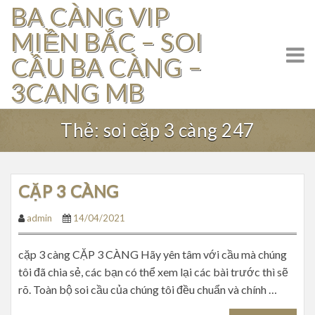
BA CÀNG VIP
Skip
to
MIỀN BẮC – SOI
content
CẦU BA CÀNG –
3CANG MB
Thẻ:
soi cặp 3 càng 247
CẶP 3 CÀNG
admin
14/04/2021
cặp 3 càng CẶP 3 CÀNG Hãy yên tâm với cầu mà chúng
tôi đã chia sẻ, các bạn có thể xem lại các bài trước thì sẽ
rõ. Toàn bộ soi cầu của chúng tôi đều chuẩn và chính …