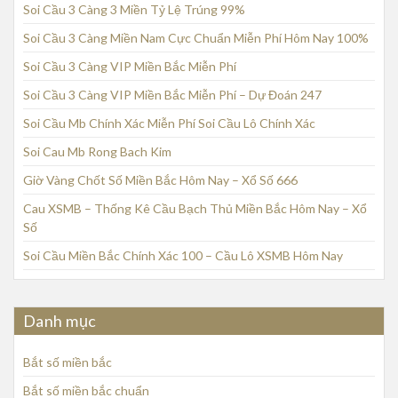
Soi Cầu 3 Càng 3 Miền Tỷ Lệ Trúng 99%
Soi Cầu 3 Càng Miền Nam Cực Chuẩn Miễn Phí Hôm Nay 100%
Soi Cầu 3 Càng VIP Miền Bắc Miễn Phí
Soi Cầu 3 Càng VIP Miền Bắc Miễn Phí – Dự Đoán 247
Soi Cầu Mb Chính Xác Miễn Phí Soi Cầu Lô Chính Xác
Soi Cau Mb Rong Bach Kim
Giờ Vàng Chốt Số Miền Bắc Hôm Nay – Xổ Số 666
Cau XSMB – Thống Kê Cầu Bạch Thủ Miền Bắc Hôm Nay – Xổ
Số
Soi Cầu Miền Bắc Chính Xác 100 – Cầu Lô XSMB Hôm Nay
Danh mục
Bắt số miền bắc
Bắt số miền bắc chuẩn