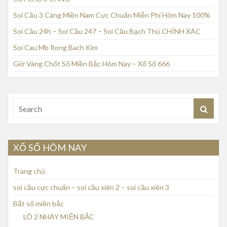
Soi Cầu 3 Càng Miền Nam Cực Chuẩn Miễn Phí Hôm Nay 100%
Soi Cầu 24h – Soi Cầu 247 – Soi Cầu Bạch Thủ CHÍNH XÁC
Soi Cau Mb Rong Bach Kim
Giờ Vàng Chốt Số Miền Bắc Hôm Nay – Xổ Số 666
XỔ SỐ HÔM NAY
Trang chủ
soi cầu cực chuẩn – soi cầu xiên 2 – soi cầu xiên 3
Bắt số miền bắc
LÔ 2 NHÁY MIỀN BẮC