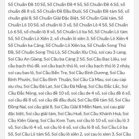
Số Chuẩn Đề 10 Số, Số Chuẩn Đề 4 Số, Số Chuẩn Đề 6 Số, số
chuẩn đề 8 số, Số Chuẩn Đề Đầu Đuôi, Số Chuẩn Đề tám Số, số
chuẩn giải 8, Số Chuẩn Giải Đặc Biệt, Số Chuẩn Giải tám, Số
Chuẩn Lô 10 Số, số chuẩn lô 3 số, Số Chuẩn Lô 4 Số, Số Chuẩn
Lô 6 Số, số chuẩn lô 8 số, Số Chuẩn Lô ba Số, Số Chuẩn Lô tám
Số, Số Chuẩn Lô Xiên 2, số chuẩn lô xiên 3, Số Chuẩn Lô Xiên 4
Số Chuẩn ba Càng, Số Chuẩn Lô Xiên ba, Số Chuẩn Song Thủ
Đề, Số Chuẩn Song Thủ Lô, Số Chuẩn Xỉu Chủ, soi cau 3 cang,
Soi Cầu An Giang, Soi Cầu ba Càng 2 Số, Soi Cầu Bạc Liêu, soi
cầu bạch thủ đề, soi cầu bạch thủ lô, soi cầu bạch thủ lô 2 nháy,
soi cau bao lô, Soi Cầu Bến Tre, Soi Cầu Bình Dương, Soi Cầu
Bình Phước, Soi Cầu Bình Thuận, Soi Cầu Cà Mau, soi cau cap
xiu chu, Soi Cầu Đà Lạt, Soi Cầu Đà Nẵng, Soi Cầu Đắc Lắc, Soi
Cầu Đắc Nông, soi cầu đề 10 số, soi cầu de 4 số, soi cầu đề 6 số,
soi cầu đề 8 số, soi cầu đề đầu đuôi, Soi Cầu Đề tám Số, Soi Cầu
Đồng Nai, soi cầu giải 8, Soi Cầu Giải 8 Miền Nam, soi cau giải
đặc biệt, Soi cầu giải tám, Soi Cầu Huế, Soi Cầu Khánh Hoà, Soi
Cầu Kiên Giang, Soi Cầu Kom Tum, soi cầu lô 10 số, soi cầu lô 3
số, Soi cầu lô 4 số, soi cầu lô 6 số, soi cầu lô 8 số, Soi Cầu Lô ba
Số, Soi Cầu Lô tám Số, Soi cầu lô xiên 2, soi cau lo xien 3, Soi Cầu