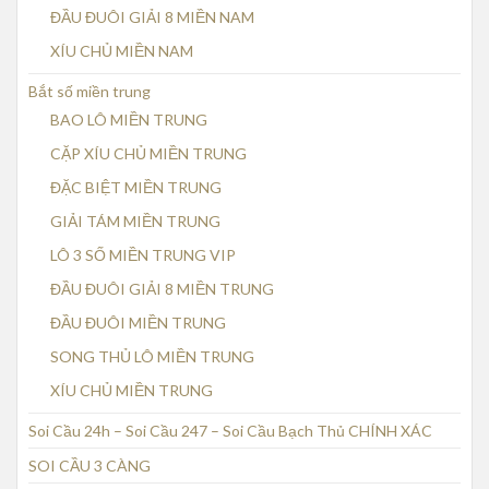
ĐẦU ĐUÔI GIẢI 8 MIỀN NAM
XÍU CHỦ MIỀN NAM
Bắt số miền trung
BAO LÔ MIỀN TRUNG
CẶP XÍU CHỦ MIỀN TRUNG
ĐẶC BIỆT MIỀN TRUNG
GIẢI TÁM MIỀN TRUNG
LÔ 3 SỐ MIỀN TRUNG VIP
ĐẦU ĐUÔI GIẢI 8 MIỀN TRUNG
ĐẦU ĐUÔI MIỀN TRUNG
SONG THỦ LÔ MIỀN TRUNG
XÍU CHỦ MIỀN TRUNG
Soi Cầu 24h – Soi Cầu 247 – Soi Cầu Bạch Thủ CHÍNH XÁC
SOI CẦU 3 CÀNG