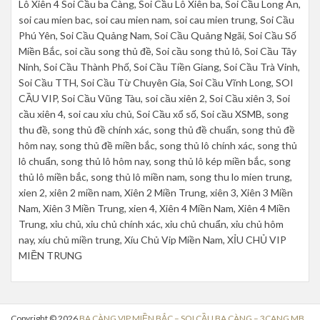
Lô Xiên 4 Soi Cầu ba Càng, Soi Cầu Lô Xiên ba, Soi Cầu Long An,
soi cau mien bac, soi cau mien nam, soi cau mien trung, Soi Cầu
Phú Yên, Soi Cầu Quảng Nam, Soi Cầu Quảng Ngãi, Soi Cầu Số
Miền Bắc, soi cầu song thủ đề, Soi cầu song thủ lô, Soi Cầu Tây
Ninh, Soi Cầu Thành Phố, Soi Cầu Tiền Giang, Soi Cầu Trà Vinh,
Soi Cầu TTH, Soi Cầu Từ Chuyên Gia, Soi Cầu Vĩnh Long, SOI
CẦU VIP, Soi Cầu Vũng Tàu, soi cầu xiên 2, Soi Cầu xiên 3, Soi
cầu xiên 4, soi cau xỉu chủ, Soi Cầu xổ số, Soi cầu XSMB, song
thu đề, song thủ đề chính xác, song thủ đề chuẩn, song thủ đề
hôm nay, song thủ đề miền bắc, song thủ lô chính xác, song thủ
lô chuẩn, song thủ lô hôm nay, song thủ lô kép miền bắc, song
thủ lô miền bắc, song thủ lô miền nam, song thu lo mien trung,
xien 2, xiên 2 miền nam, Xiên 2 Miền Trung, xiên 3, Xiên 3 Miền
Nam, Xiên 3 Miền Trung, xien 4, Xiên 4 Miền Nam, Xiên 4 Miền
Trung, xỉu chủ, xỉu chủ chính xác, xỉu chủ chuẩn, xỉu chủ hôm
nay, xíu chủ miền trung, Xíu Chủ Vip Miền Nam, XỈU CHỦ VIP
MIỀN TRUNG
Copyright © 2026
BA CÀNG VIP MIỀN BẮC – SOI CẦU BA CÀNG – 3CANG MB
.