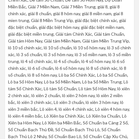
Miền Bắc, Giải 7 Miền Nam, Giải 7 Miền Trung, giải 8, giải 8
chính xác, giải 8 chuẩn, giải 8 hôm nay, giải 8 miền nam, giai 8
mien trung, Giải 8 Miền Trung Vip, giải đặc biệt chính xác, giải
đặc biệt chuẩn, giải đặc biệt hôm nay, giải đặc biệt miền nam,
giải đặc biệt miền trung, Giải tám Chính Xác, Giải tám Chuẩn,
Giải tám Hôm Nay, Giải tám Miền Nam, Giải tám Miền Trung Vip,
lô 10 số chính xác, lô 10 số chuẩn, lô 10 số hôm nay, lô 3 số chính
xác, lô 3 số chuẩn, lô 3 số hôm nay, lô 3 số miền nam, lô 3 số miền
trung, lô 4 số chính xác, lô 4 số chuẩn, lô 4 số hôm nay, lô 6 số
chính xác, lô 6 số chuẩn, lô 6 số hôm nay, lô 8 số chính xác, lô 8
số chuẩn, lô 8 số hôm nay, Lô ba Số Chính Xác, Lô ba Số Chuẩn,
Lô ba Số Hôm Nay, Lô ba Số Miền Nam, Lô ba Số Miền Trung, Lô
tám Số Chính Xác, Lô tám Số Chuẩn, Lô tám Số Hôm Nay, lô xiên
2 chính xác, lô xiên 2 chuẩn, lô xiên 2 hôm nay, lô xiên 2 miền
bắc, lô xiên 3 chính xác, Lô xiên 3 chuẩn, lô xiên 3 hôm nay, lô
xiên 3 miền bắc, Lô xiên 4, lô xiên 4 chính xác, Lô xiên 4 hôm nay,
lô xiên 4 miền bắc, Lô Xiên ba Chính Xác, Lô Xiên ba Chuẩn, Lô
Xiên ba Hôm Nay, Lô Xiên ba Miền Bắc, Số Chuẩn ba Càng 2 Số,
Số Chuẩn Bạch Thủ Đề, Số Chuẩn Bạch Thủ Lô, Số Chuẩn
Bạch Thủ Lô 2 Nháy, Số Chuẩn Bao Lô, Số Chuẩn Cặp Xỉu Chủ,