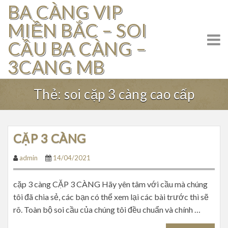
BA CÀNG VIP
Skip
to
MIỀN BẮC – SOI
content
CẦU BA CÀNG –
3CANG MB
Thẻ:
soi cặp 3 càng cao cấp
CẶP 3 CÀNG
admin
14/04/2021
cặp 3 càng CẶP 3 CÀNG Hãy yên tâm với cầu mà chúng
tôi đã chia sẻ, các bạn có thể xem lại các bài trước thì sẽ
rõ. Toàn bộ soi cầu của chúng tôi đều chuẩn và chính …