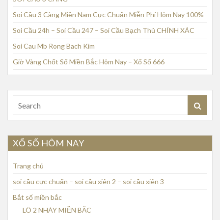
Soi Cầu 3 Càng Miền Nam Cực Chuẩn Miễn Phí Hôm Nay 100%
Soi Cầu 24h – Soi Cầu 247 – Soi Cầu Bạch Thủ CHÍNH XÁC
Soi Cau Mb Rong Bach Kim
Giờ Vàng Chốt Số Miền Bắc Hôm Nay – Xổ Số 666
XỔ SỐ HÔM NAY
Trang chủ
soi cầu cực chuẩn – soi cầu xiên 2 – soi cầu xiên 3
Bắt số miền bắc
LÔ 2 NHÁY MIỀN BẮC