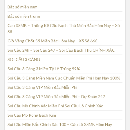
Bắt số miền nam
Bắt số miền trung
Cau XSMB – Thống Kê Cầu Bạch Thủ Miền Bắc Hôm Nay – Xổ
Số
Giờ Vàng Chốt Số Miền Bắc Hôm Nay – Xổ Số 666
Soi Cầu 24h – Soi Cầu 247 – Soi Cầu Bạch Thủ CHÍNH XÁC
SOI CẦU 3 CÀNG
Soi Cầu 3 Càng 3 Miền Tỷ Lệ Trúng 99%
Soi Cầu 3 Càng Miền Nam Cực Chuẩn Miễn Phí Hôm Nay 100%
Soi Cầu 3 Càng VIP Miền Bắc Miễn Phí
Soi Cầu 3 Càng VIP Miền Bắc Miễn Phí – Dự Đoán 247
Soi Cầu Mb Chính Xác Miễn Phí Soi Cầu Lô Chính Xác
Soi Cau Mb Rong Bach Kim
Soi Cầu Miền Bắc Chính Xác 100 – Cầu Lô XSMB Hôm Nay