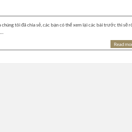
ng tôi đã chia sẻ, các bạn có thể xem lại các bài trước thì sẽ r
 …
Read mo