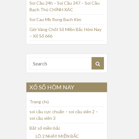
Soi Cầu 24h – Soi Cầu 247 – Soi Cầu
Bạch Thủ CHÍNH XÁC
Soi Cau Mb Rong Bach Kim
Giờ Vàng Chốt Số Miền Bắc Hôm Nay
– Xổ Số 666
XỔ SỐ HÔM NAY
Trang chủ
soi cầu cực chuẩn – soi cầu xiên 2 –
soi cầu xiên 3
Bắt số miền bắc
LÔ 2 NHÁY MIỀN BẮC