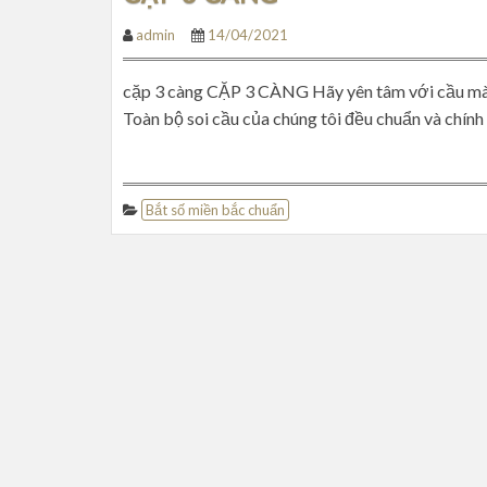
admin
14/04/2021
cặp 3 càng CẶP 3 CÀNG Hãy yên tâm với cầu mà chú
Toàn bộ soi cầu của chúng tôi đều chuẩn và chính
Bắt số miền bắc chuẩn