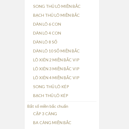
SONG THỦ LÔ MIỀN BẮC
BẠCH THỦ LÔ MIỀN BẮC
DÀN LÔ 6 CON
DÀN LÔ 4 CON
DÀN LÔ 8 SỐ
DÀN LÔ 10 SỐ MIỀN BẮC
LÔ XIÊN 2 MIỀN BẮC VIP
LÔ XIÊN 3 MIỀN BẮC VIP
LÔ XIÊN 4 MIỀN BẮC VIP
SONG THỦ LÔ KÉP
BẠCH THỦ LÔ KÉP
Bắt số miền bắc chuẩn
CẶP 3 CÀNG
BA CÀNG MIỀN BẮC