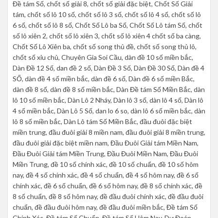
Đề tám Số, chốt số giải 8, chốt số giải đặc biệt, Chốt Số Giải
tám, chốt số lô 10 số, chốt số lô 3 số, chốt số lô 4 số, chốt số lô
6 số, chốt số lô 8 số, Chốt Số Lô ba Số, Chốt Số Lô tám Số, chốt
số lô xiên 2, chốt số lô xiên 3, chốt số lô xiên 4 chốt số ba càng,
Chốt Số Lô Xiên ba, chốt số song thủ đề, chốt số song thủ lô,
chốt số xỉu chủ, Chuyên Gia Soi Cầu, dàn đề 10 số miền bắc,
Dàn Đề 12 Số, dan đề 2 số, Dàn Đề 3 Số, Dàn Đề 30 Số, Dàn đề 4
SỐ, dàn đề 4 số miền bắc, dàn đề 6 số, Dàn đề 6 số miền Bắc,
dàn đề 8 số, dàn đề 8 số miền bắc, Dàn Đề tám Số Miền Bắc, dàn
lô 10 số miền bắc, Dàn Lô 2 Nháy, Dàn lô 3 số, dàn lô 4 số, Dàn lô
4 số miền bắc, Dàn Lô 5 Số, dan lo 6 so, dàn lô 6 số miền bắc, dàn
lô 8 số miền bắc, Dàn Lô tám Số Miền Bắc, đầu đuôi đặc biệt
miền trung, đầu đuôi giải 8 miền nam, đầu đuôi giải 8 miền trung,
đầu đuôi giải đặc biệt miền nam, Đầu Đuôi Giải tám Miền Nam,
Đầu Đuôi Giải tám Miền Trung, Đầu Đuôi Miền Nam, Đầu Đuôi
Miền Trung, đề 10 số chính xác, đề 10 số chuẩn, đề 10 số hôm
nay, đề 4 số chính xác, đề 4 số chuẩn, đề 4 số hôm nay, đề 6 số
chính xác, đề 6 số chuẩn, đề 6 số hôm nay, đề 8 số chính xác, đề
8 số chuẩn, đề 8 số hôm nay, đề đầu đuôi chính xác, đề đầu đuôi
chuẩn, đề đầu đuôi hôm nay, đề đầu đuôi miền bắc, Đề tám Số
Chính Xác, Đề tám Số Chuẩn, Đề tám Số Hôm Nay, Dự Đoán