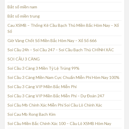
Bắt số miền nam
Bắt số miền trung
Cau XSMB – Thống Kê Cầu Bạch Thủ Miền Bắc Hôm Nay – Xổ
Số
Giờ Vàng Chốt Số Miền Bắc Hôm Nay – Xổ Số 666
Soi Cầu 24h – Soi Cầu 247 – Soi Cầu Bạch Thủ CHÍNH XÁC
SOI CẦU 3 CÀNG
Soi Cầu 3 Càng 3 Miền Tỷ Lệ Trúng 99%
Soi Cầu 3 Càng Miền Nam Cực Chuẩn Miễn Phí Hôm Nay 100%
Soi Cầu 3 Càng VIP Miền Bắc Miễn Phí
Soi Cầu 3 Càng VIP Miền Bắc Miễn Phí – Dự Đoán 247
Soi Cầu Mb Chính Xác Miễn Phí Soi Cầu Lô Chính Xác
Soi Cau Mb Rong Bach Kim
Soi Cầu Miền Bắc Chính Xác 100 – Cầu Lô XSMB Hôm Nay