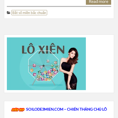
Read more
Bắt số miền bắc chuẩn
SOILODE3MIEN.COM – CHIẾN THẮNG CHỦ LÔ