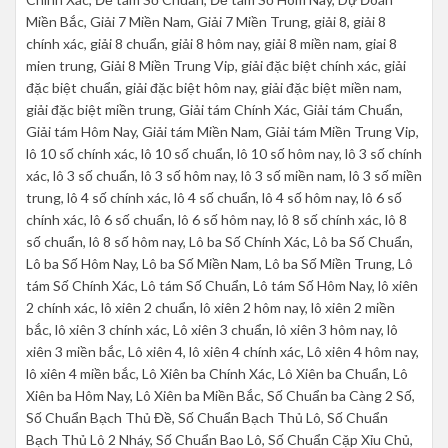
Miền Bắc, Giải 7 Miền Nam, Giải 7 Miền Trung, giải 8, giải 8
chính xác, giải 8 chuẩn, giải 8 hôm nay, giải 8 miền nam, giai 8
mien trung, Giải 8 Miền Trung Vip, giải đặc biệt chính xác, giải
đặc biệt chuẩn, giải đặc biệt hôm nay, giải đặc biệt miền nam,
giải đặc biệt miền trung, Giải tám Chính Xác, Giải tám Chuẩn,
Giải tám Hôm Nay, Giải tám Miền Nam, Giải tám Miền Trung Vip,
lô 10 số chính xác, lô 10 số chuẩn, lô 10 số hôm nay, lô 3 số chính
xác, lô 3 số chuẩn, lô 3 số hôm nay, lô 3 số miền nam, lô 3 số miền
trung, lô 4 số chính xác, lô 4 số chuẩn, lô 4 số hôm nay, lô 6 số
chính xác, lô 6 số chuẩn, lô 6 số hôm nay, lô 8 số chính xác, lô 8
số chuẩn, lô 8 số hôm nay, Lô ba Số Chính Xác, Lô ba Số Chuẩn,
Lô ba Số Hôm Nay, Lô ba Số Miền Nam, Lô ba Số Miền Trung, Lô
tám Số Chính Xác, Lô tám Số Chuẩn, Lô tám Số Hôm Nay, lô xiên
2 chính xác, lô xiên 2 chuẩn, lô xiên 2 hôm nay, lô xiên 2 miền
bắc, lô xiên 3 chính xác, Lô xiên 3 chuẩn, lô xiên 3 hôm nay, lô
xiên 3 miền bắc, Lô xiên 4, lô xiên 4 chính xác, Lô xiên 4 hôm nay,
lô xiên 4 miền bắc, Lô Xiên ba Chính Xác, Lô Xiên ba Chuẩn, Lô
Xiên ba Hôm Nay, Lô Xiên ba Miền Bắc, Số Chuẩn ba Càng 2 Số,
Số Chuẩn Bạch Thủ Đề, Số Chuẩn Bạch Thủ Lô, Số Chuẩn
Bạch Thủ Lô 2 Nháy, Số Chuẩn Bao Lô, Số Chuẩn Cặp Xỉu Chủ,