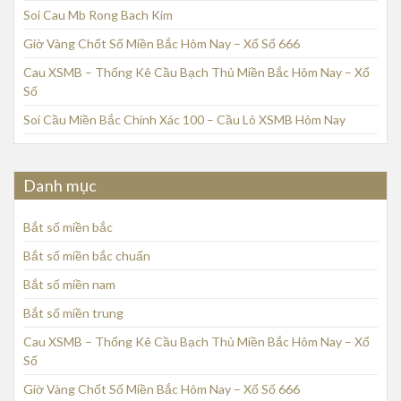
Soi Cau Mb Rong Bach Kim
Giờ Vàng Chốt Số Miền Bắc Hôm Nay – Xổ Số 666
Cau XSMB – Thống Kê Cầu Bạch Thủ Miền Bắc Hôm Nay – Xổ
Số
Soi Cầu Miền Bắc Chính Xác 100 – Cầu Lô XSMB Hôm Nay
Danh mục
Bắt số miền bắc
Bắt số miền bắc chuẩn
Bắt số miền nam
Bắt số miền trung
Cau XSMB – Thống Kê Cầu Bạch Thủ Miền Bắc Hôm Nay – Xổ
Số
Giờ Vàng Chốt Số Miền Bắc Hôm Nay – Xổ Số 666