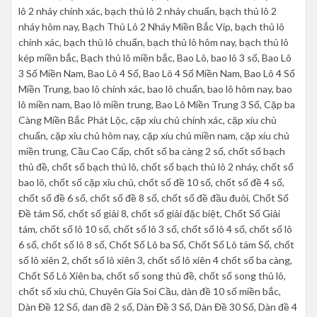
lô 2 nháy chính xác, bạch thủ lô 2 nháy chuẩn, bạch thủ lô 2
nháy hôm nay, Bạch Thủ Lô 2 Nháy Miền Bắc Vip, bạch thủ lô
chính xác, bạch thủ lô chuẩn, bạch thủ lô hôm nay, bạch thủ lô
kép miền bắc, Bạch thủ lô miền bắc, Bao Lô, bao lô 3 số, Bao Lô
3 Số Miền Nam, Bao Lô 4 Số, Bao Lô 4 Số Miền Nam, Bao Lô 4 Số
Miền Trung, bao lô chính xác, bao lô chuẩn, bao lô hôm nay, bao
lô miền nam, Bao lô miền trung, Bao Lô Miền Trung 3 Số, Cặp ba
Càng Miền Bắc Phát Lộc, cặp xíu chủ chính xác, cặp xíu chủ
chuẩn, cặp xỉu chủ hôm nay, cặp xíu chủ miền nam, cặp xíu chủ
miền trung, Cầu Cao Cấp, chốt số ba càng 2 số, chốt số bạch
thủ đề, chốt số bạch thủ lô, chốt số bạch thủ lô 2 nháy, chốt số
bao lô, chốt số cặp xỉu chủ, chốt số đề 10 số, chốt số đề 4 số,
chốt số đề 6 số, chốt số đề 8 số, chốt số đề đầu đuôi, Chốt Số
Đề tám Số, chốt số giải 8, chốt số giải đặc biệt, Chốt Số Giải
tám, chốt số lô 10 số, chốt số lô 3 số, chốt số lô 4 số, chốt số lô
6 số, chốt số lô 8 số, Chốt Số Lô ba Số, Chốt Số Lô tám Số, chốt
số lô xiên 2, chốt số lô xiên 3, chốt số lô xiên 4 chốt số ba càng,
Chốt Số Lô Xiên ba, chốt số song thủ đề, chốt số song thủ lô,
chốt số xỉu chủ, Chuyên Gia Soi Cầu, dàn đề 10 số miền bắc,
Dàn Đề 12 Số, dan đề 2 số, Dàn Đề 3 Số, Dàn Đề 30 Số, Dàn đề 4