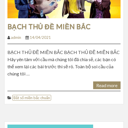
BẠCH THỦ ĐỀ MIỀN BẮC
admin
14/04/2021
BẠCH THỦ ĐỀ MIỀN BẮC BẠCH THỦ ĐỀ MIỀN BẮC
Hãy yên tâm với cầu mà chúng tôi đã chia sẻ, các bạn có
thể xem lại các bài trước thì sẽ rõ. Toàn bộ soi cầu của
chúng tôi …
Read more
Bắt số miền bắc chuẩn