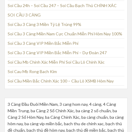
Soi Cầu 24h – Soi Cầu 247 – Soi Cầu Bạch Thủ CHÍNH XÁC
SOI CẦU 3 CÀNG
Soi Cầu 3 Càng 3 Miền Tỷ Lệ Trúng 99%
Soi Cầu 3 Càng Miền Nam Cực Chuẩn Miễn Phí Hôm Nay 100%
Soi Cầu 3 Càng VIP Miền Bắc Miễn Phí
Soi Cầu 3 Càng VIP Miền Bắc Miễn Phí – Dự Đoán 247
Soi Cầu Mb Chính Xác Miễn Phí Soi Cầu Lô Chính Xác
Soi Cau Mb Rong Bach Kim
Soi Cầu Miền Bắc Chính Xác 100 – Cầu Lô XSMB Hôm Nay
3 Càng Đầu Đuôi Miền Nam, 3 cang hom nay, 4 càng, 4 Càng
Miền Trung, ba Càng 2 Số Chính Xác, ba càng 2 số chuẩn, ba
Càng 2 Số Hôm Nay, ba Càng Chính Xác, ba càng chuẩn, ba càng
hôm nay, ba càng víp miền bắc, bach thu de chinh xac, bạch thủ
đề chuẩn, bạch thủ đề hôm nay, bạch thủ đề miền bắc, bạch thủ