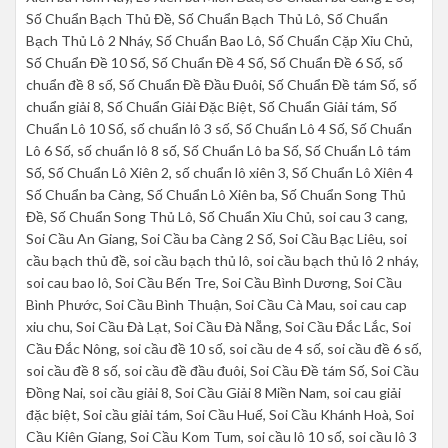
Số Chuẩn Bạch Thủ Đề, Số Chuẩn Bạch Thủ Lô, Số Chuẩn
Bạch Thủ Lô 2 Nháy, Số Chuẩn Bao Lô, Số Chuẩn Cặp Xỉu Chủ,
Số Chuẩn Đề 10 Số, Số Chuẩn Đề 4 Số, Số Chuẩn Đề 6 Số, số
chuẩn đề 8 số, Số Chuẩn Đề Đầu Đuôi, Số Chuẩn Đề tám Số, số
chuẩn giải 8, Số Chuẩn Giải Đặc Biệt, Số Chuẩn Giải tám, Số
Chuẩn Lô 10 Số, số chuẩn lô 3 số, Số Chuẩn Lô 4 Số, Số Chuẩn
Lô 6 Số, số chuẩn lô 8 số, Số Chuẩn Lô ba Số, Số Chuẩn Lô tám
Số, Số Chuẩn Lô Xiên 2, số chuẩn lô xiên 3, Số Chuẩn Lô Xiên 4
Số Chuẩn ba Càng, Số Chuẩn Lô Xiên ba, Số Chuẩn Song Thủ
Đề, Số Chuẩn Song Thủ Lô, Số Chuẩn Xỉu Chủ, soi cau 3 cang,
Soi Cầu An Giang, Soi Cầu ba Càng 2 Số, Soi Cầu Bạc Liêu, soi
cầu bạch thủ đề, soi cầu bạch thủ lô, soi cầu bạch thủ lô 2 nháy,
soi cau bao lô, Soi Cầu Bến Tre, Soi Cầu Bình Dương, Soi Cầu
Bình Phước, Soi Cầu Bình Thuận, Soi Cầu Cà Mau, soi cau cap
xiu chu, Soi Cầu Đà Lạt, Soi Cầu Đà Nẵng, Soi Cầu Đắc Lắc, Soi
Cầu Đắc Nông, soi cầu đề 10 số, soi cầu de 4 số, soi cầu đề 6 số,
soi cầu đề 8 số, soi cầu đề đầu đuôi, Soi Cầu Đề tám Số, Soi Cầu
Đồng Nai, soi cầu giải 8, Soi Cầu Giải 8 Miền Nam, soi cau giải
đặc biệt, Soi cầu giải tám, Soi Cầu Huế, Soi Cầu Khánh Hoà, Soi
Cầu Kiên Giang, Soi Cầu Kom Tum, soi cầu lô 10 số, soi cầu lô 3