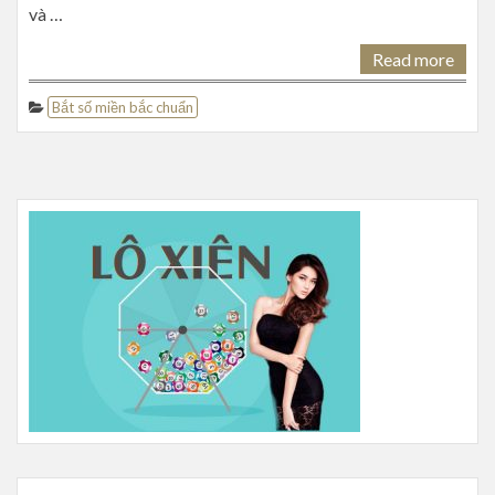
và …
Read more
Bắt số miền bắc chuẩn