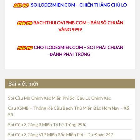
SOILODE3MIEN.COM – CHIẾN THẮNG CHỦ LÔ
BACHTHULOVIPMB.COM – BÁN SỐ CHUẨN
VÀNG 9999
CHOTLODE3MIEN.COM – SOI PHẢI CHUẨN
ĐÁNH PHẢI TRÚNG
Bài viết mới
Soi Cầu Mb Chính Xác Miễn Phí Soi Cầu Lô Chính Xác
Cau XSMB – Thống Kê Cầu Bạch Thủ Miền Bắc Hôm Nay – Xổ
Số
Soi Cầu 3 Càng 3 Miền Tỷ Lệ Trúng 99%
Soi Cầu 3 Càng VIP Miền Bắc Miễn Phí – Dự Đoán 247