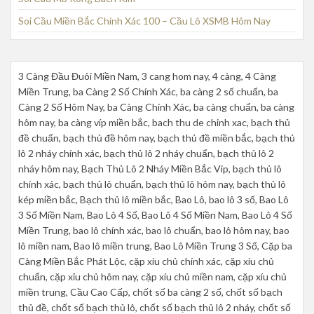
Soi Cầu Miền Bắc Chính Xác 100 – Cầu Lô XSMB Hôm Nay
3 Càng Đầu Đuôi Miền Nam, 3 cang hom nay, 4 càng, 4 Càng
Miền Trung, ba Càng 2 Số Chính Xác, ba càng 2 số chuẩn, ba
Càng 2 Số Hôm Nay, ba Càng Chính Xác, ba càng chuẩn, ba càng
hôm nay, ba càng víp miền bắc, bach thu de chinh xac, bạch thủ
đề chuẩn, bạch thủ đề hôm nay, bạch thủ đề miền bắc, bạch thủ
lô 2 nháy chính xác, bạch thủ lô 2 nháy chuẩn, bạch thủ lô 2
nháy hôm nay, Bạch Thủ Lô 2 Nháy Miền Bắc Vip, bạch thủ lô
chính xác, bạch thủ lô chuẩn, bạch thủ lô hôm nay, bạch thủ lô
kép miền bắc, Bạch thủ lô miền bắc, Bao Lô, bao lô 3 số, Bao Lô
3 Số Miền Nam, Bao Lô 4 Số, Bao Lô 4 Số Miền Nam, Bao Lô 4 Số
Miền Trung, bao lô chính xác, bao lô chuẩn, bao lô hôm nay, bao
lô miền nam, Bao lô miền trung, Bao Lô Miền Trung 3 Số, Cặp ba
Càng Miền Bắc Phát Lộc, cặp xíu chủ chính xác, cặp xíu chủ
chuẩn, cặp xỉu chủ hôm nay, cặp xíu chủ miền nam, cặp xíu chủ
miền trung, Cầu Cao Cấp, chốt số ba càng 2 số, chốt số bạch
thủ đề, chốt số bạch thủ lô, chốt số bạch thủ lô 2 nháy, chốt số