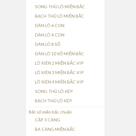
SONG THỦ LÔ MIỀN BẮC
BẠCH THỦ LÔ MIỀN BẮC
DÀN LÔ 6 CON
DÀN LÔ 4 CON
DÀN LÔ 8 SỐ
DÀN LÔ 10 SỐ MIỀN BẮC
LÔ XIÊN 2 MIỀN BẮC VIP
LÔ XIÊN 3 MIỀN BẮC VIP
LÔ XIÊN 4 MIỀN BẮC VIP
SONG THỦ LÔ KÉP
BẠCH THỦ LÔ KÉP
Bắt số miền bắc chuẩn
CẶP 3 CÀNG
BA CÀNG MIỀN BẮC