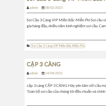
admin
08/02/2023
Soi Cầu 3 Càng VIP Miền Bắc Miễn Phí Soi cầu vip
gia hàng đầu, nhiều năm kinh nghiệm soi cầu. Ca
Soi Cầu 3 Càng VIP Miền Bắc Miễn Phí
CẶP 3 CÀNG
admin
14/04/2021
cặp 3 càng CẶP 3 CÀNG Hãy yên tâm với cầu mà chú
Toàn bộ soi cầu của chúng tôi đều chuẩn và chính