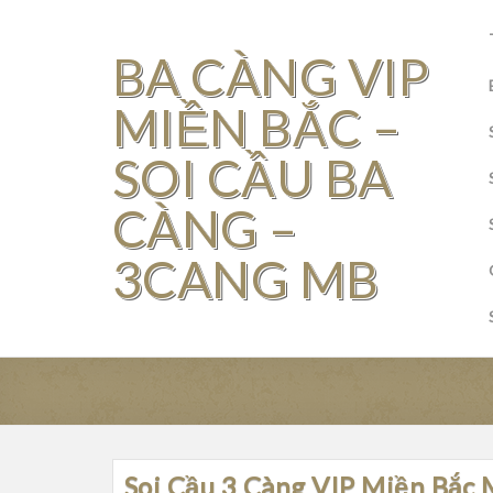
Skip
to
BA CÀNG VIP
content
MIỀN BẮC –
SOI CẦU BA
CÀNG –
3CANG MB
Soi Cầu 3 Càng VIP Miền Bắc 