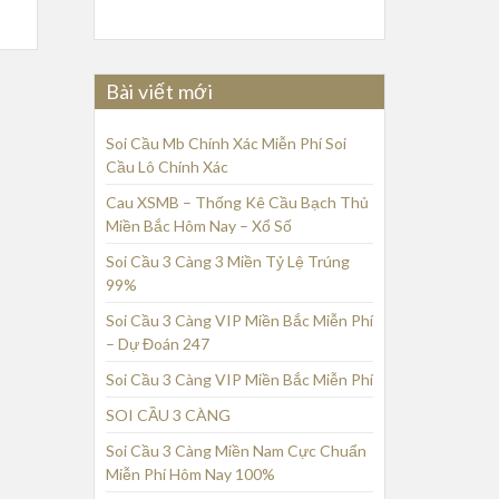
Bài viết mới
Soi Cầu Mb Chính Xác Miễn Phí Soi
Cầu Lô Chính Xác
Cau XSMB – Thống Kê Cầu Bạch Thủ
Miền Bắc Hôm Nay – Xổ Số
Soi Cầu 3 Càng 3 Miền Tỷ Lệ Trúng
99%
Soi Cầu 3 Càng VIP Miền Bắc Miễn Phí
– Dự Đoán 247
Soi Cầu 3 Càng VIP Miền Bắc Miễn Phí
SOI CẦU 3 CÀNG
Soi Cầu 3 Càng Miền Nam Cực Chuẩn
Miễn Phí Hôm Nay 100%