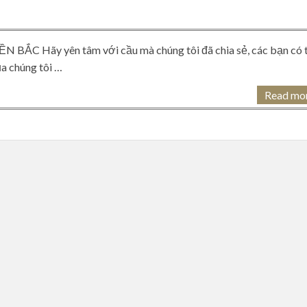
Hãy yên tâm với cầu mà chúng tôi đã chia sẻ, các bạn có 
ủa chúng tôi …
Read mo