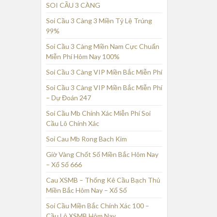
SOI CẦU 3 CÀNG
Soi Cầu 3 Càng 3 Miền Tỷ Lệ Trúng
99%
Soi Cầu 3 Càng Miền Nam Cực Chuẩn
Miễn Phí Hôm Nay 100%
Soi Cầu 3 Càng VIP Miền Bắc Miễn Phí
Soi Cầu 3 Càng VIP Miền Bắc Miễn Phí
– Dự Đoán 247
Soi Cầu Mb Chính Xác Miễn Phí Soi
Cầu Lô Chính Xác
Soi Cau Mb Rong Bach Kim
Giờ Vàng Chốt Số Miền Bắc Hôm Nay
– Xổ Số 666
Cau XSMB – Thống Kê Cầu Bạch Thủ
Miền Bắc Hôm Nay – Xổ Số
Soi Cầu Miền Bắc Chính Xác 100 –
Cầu Lô XSMB Hôm Nay