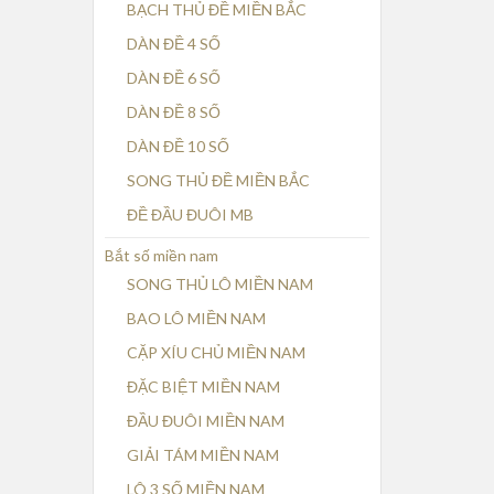
BẠCH THỦ ĐỀ MIỀN BẮC
DÀN ĐỀ 4 SỐ
DÀN ĐỀ 6 SỐ
DÀN ĐỀ 8 SỐ
DÀN ĐỀ 10 SỐ
SONG THỦ ĐỀ MIỀN BẮC
ĐỀ ĐẦU ĐUÔI MB
Bắt số miền nam
SONG THỦ LÔ MIỀN NAM
BAO LÔ MIỀN NAM
CẶP XÍU CHỦ MIỀN NAM
ĐẶC BIỆT MIỀN NAM
ĐẦU ĐUÔI MIỀN NAM
GIẢI TÁM MIỀN NAM
LÔ 3 SỐ MIỀN NAM