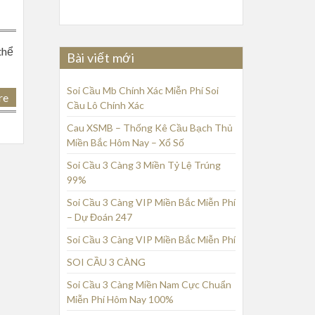
thể
Bài viết mới
Soi Cầu Mb Chính Xác Miễn Phí Soi
re
Cầu Lô Chính Xác
Cau XSMB – Thống Kê Cầu Bạch Thủ
Miền Bắc Hôm Nay – Xổ Số
Soi Cầu 3 Càng 3 Miền Tỷ Lệ Trúng
99%
Soi Cầu 3 Càng VIP Miền Bắc Miễn Phí
– Dự Đoán 247
Soi Cầu 3 Càng VIP Miền Bắc Miễn Phí
SOI CẦU 3 CÀNG
Soi Cầu 3 Càng Miền Nam Cực Chuẩn
Miễn Phí Hôm Nay 100%