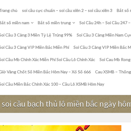
Trang chủ
soi cầu cực chuẩn – soi cầu xiên 2 – soi cầu xiên 3
Bắt số 
Bắt số miền nam
Bắt số miền trung
Soi Cầu 24h – Soi Cầu 247
Soi Cầu 3 Càng 3 Miền Tỷ Lệ Trúng 99%
Soi Cầu 3 Càng Miền Nam Cự
Soi Cầu 3 Càng VIP Miền Bắc Miễn Phí
Soi Cầu 3 Càng VIP Miền Bắc M
Soi Cầu Mb Chính Xác Miễn Phí Soi Cầu Lô Chính Xác
Soi Cau Mb Rong
Giờ Vàng Chốt Số Miền Bắc Hôm Nay – Xổ Số 666
Cau XSMB – Thống 
Soi Cầu Miền Bắc Chính Xác 100 – Cầu Lô XSMB Hôm Nay
:
soi cầu bạch thủ lô miền bắc ngày hô