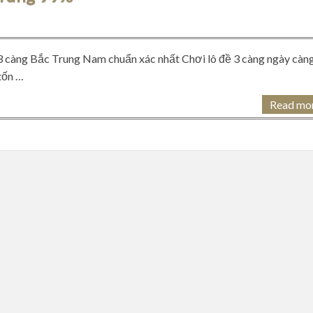
3 càng Bắc Trung Nam chuẩn xác nhất Chơi lô đề 3 càng ngày càn
tốn …
Read mo