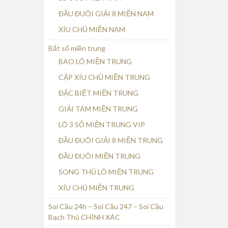
ĐẦU ĐUÔI GIẢI 8 MIỀN NAM
XÍU CHỦ MIỀN NAM
Bắt số miền trung
BAO LÔ MIỀN TRUNG
CẶP XÍU CHỦ MIỀN TRUNG
ĐẶC BIỆT MIỀN TRUNG
GIẢI TÁM MIỀN TRUNG
LÔ 3 SỐ MIỀN TRUNG VIP
ĐẦU ĐUÔI GIẢI 8 MIỀN TRUNG
ĐẦU ĐUÔI MIỀN TRUNG
SONG THỦ LÔ MIỀN TRUNG
XÍU CHỦ MIỀN TRUNG
Soi Cầu 24h – Soi Cầu 247 – Soi Cầu
Bạch Thủ CHÍNH XÁC