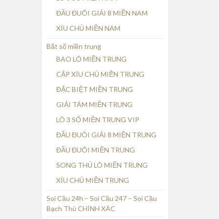
ĐẦU ĐUÔI GIẢI 8 MIỀN NAM
XÍU CHỦ MIỀN NAM
Bắt số miền trung
BAO LÔ MIỀN TRUNG
CẶP XÍU CHỦ MIỀN TRUNG
ĐẶC BIỆT MIỀN TRUNG
GIẢI TÁM MIỀN TRUNG
LÔ 3 SỐ MIỀN TRUNG VIP
ĐẦU ĐUÔI GIẢI 8 MIỀN TRUNG
ĐẦU ĐUÔI MIỀN TRUNG
SONG THỦ LÔ MIỀN TRUNG
XÍU CHỦ MIỀN TRUNG
Soi Cầu 24h – Soi Cầu 247 – Soi Cầu
Bạch Thủ CHÍNH XÁC