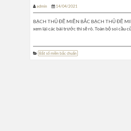
admin
14/04/2021
BẠCH THỦ ĐỀ MIỀN BẮC BẠCH THỦ ĐỀ MIỀN BẮC 
xem lại các bài trước thì sẽ rõ. Toàn bộ soi cầu c
Bắt số miền bắc chuẩn