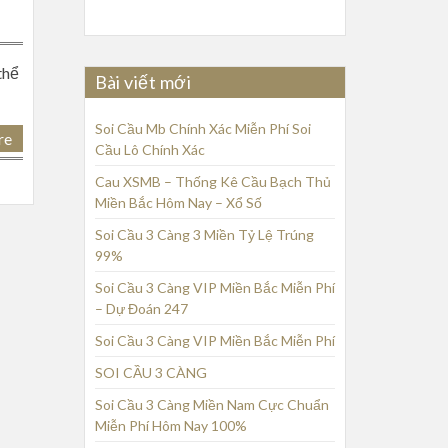
thể
Bài viết mới
Soi Cầu Mb Chính Xác Miễn Phí Soi
re
Cầu Lô Chính Xác
Cau XSMB – Thống Kê Cầu Bạch Thủ
Miền Bắc Hôm Nay – Xổ Số
Soi Cầu 3 Càng 3 Miền Tỷ Lệ Trúng
99%
Soi Cầu 3 Càng VIP Miền Bắc Miễn Phí
– Dự Đoán 247
Soi Cầu 3 Càng VIP Miền Bắc Miễn Phí
SOI CẦU 3 CÀNG
Soi Cầu 3 Càng Miền Nam Cực Chuẩn
Miễn Phí Hôm Nay 100%