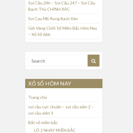
Soi Cầu 24h – Soi Cầu 247 – Soi Cầu
Bạch Thủ CHÍNH XÁC
Soi Cau Mb Rong Bach Kim
Giờ Vàng Chốt Số Miền Bắc Hôm Nay
– Xổ Số 666
XỔ SỐ HÔM NAY
Trang chủ
soi cầu cực chuẩn – soi cầu xiên 2 –
soi cầu xiên 3
Bắt số miền bắc
LÔ 2 NHÁY MIỀN BẮC