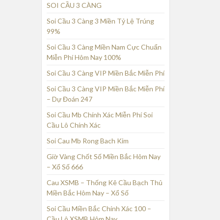
SOI CẦU 3 CÀNG
Soi Cầu 3 Càng 3 Miền Tỷ Lệ Trúng
99%
Soi Cầu 3 Càng Miền Nam Cực Chuẩn
Miễn Phí Hôm Nay 100%
Soi Cầu 3 Càng VIP Miền Bắc Miễn Phí
Soi Cầu 3 Càng VIP Miền Bắc Miễn Phí
– Dự Đoán 247
Soi Cầu Mb Chính Xác Miễn Phí Soi
Cầu Lô Chính Xác
Soi Cau Mb Rong Bach Kim
Giờ Vàng Chốt Số Miền Bắc Hôm Nay
– Xổ Số 666
Cau XSMB – Thống Kê Cầu Bạch Thủ
Miền Bắc Hôm Nay – Xổ Số
Soi Cầu Miền Bắc Chính Xác 100 –
Cầu Lô XSMB Hôm Nay