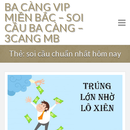
BA CÀNG VIP
Skip
to
MIỀN BẮC – SOI
content
CẦU BA CÀNG –
3CANG MB
Thẻ:
soi cầu chuẩn nhất hôm nay