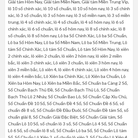
Giải tám Hôm Nay, Giải tám Miền Nam, Giải tám Miền Trung Vip,
lô 10 số chính xác, lô 10 số chuẩn, lô 10 số hôm nay, lô 3 số chính
xác, lô 3 số chuẩn, lô 3 số hôm nay, lô 3 số miền nam, lô 3 số miền
trung, lô 4 số chính xác, lô 4 số chuẩn, lô 4 số hôm nay, lô 6 số
chính xác, lô 6 số chuẩn, lô 6 số hôm nay, lô 8 số chính xác, lô 8
số chuẩn, lô 8 số hôm nay, Lô ba Số Chính Xác, Lô ba Số Chuẩn,
Lô ba Số Hôm Nay, Lô ba Số Miền Nam, Lô ba Số Miền Trung, Lô
tám Số Chính Xác, Lô tám Số Chuẩn, Lô tám Số Hôm Nay, lô xiên
2 chính xác, lô xiên 2 chuẩn, lô xiên 2 hôm nay, lô xiên 2 miền
bắc, lô xiên 3 chính xác, Lô xiên 3 chuẩn, lô xiên 3 hôm nay, lô
xiên 3 miền bắc, Lô xiên 4, lô xiên 4 chính xác, Lô xiên 4 hôm nay,
lô xiên 4 miền bắc, Lô Xiên ba Chính Xác, Lô Xiên ba Chuẩn, Lô
Xiên ba Hôm Nay, Lô Xiên ba Miền Bắc, Số Chuẩn ba Càng 2 Số,
Số Chuẩn Bạch Thủ Đề, Số Chuẩn Bạch Thủ Lô, Số Chuẩn
Bạch Thủ Lô 2 Nháy, Số Chuẩn Bao Lô, Số Chuẩn Cặp Xỉu Chủ,
Số Chuẩn Đề 10 Số, Số Chuẩn Đề 4 Số, Số Chuẩn Đề 6 Số, số
chuẩn đề 8 số, Số Chuẩn Đề Đầu Đuôi, Số Chuẩn Đề tám Số, số
chuẩn giải 8, Số Chuẩn Giải Đặc Biệt, Số Chuẩn Giải tám, Số
Chuẩn Lô 10 Số, số chuẩn lô 3 số, Số Chuẩn Lô 4 Số, Số Chuẩn
Lô 6 Số, số chuẩn lô 8 số, Số Chuẩn Lô ba Số, Số Chuẩn Lô tám
Số, Số Chuẩn Lô Xiên 2, số chuẩn lô xiên 3, Số Chuẩn Lô Xiên 4