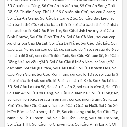
Số Chuẩn ba Càng, Số Chuẩn Lô Xiên ba, Số Chuẩn Song Thủ
Đề, Số Chuẩn Song Thủ Lô, Số Chuẩn Xỉu Chủ, soi cau 3 cang,
Soi Cầu An Giang, Soi Cầu ba Càng 2 Số, Soi Cầu Bạc Liêu, soi
cầu bạch thủ đề, soi cầu bạch thủ lô, soi cầu bạch thủ lô 2 nháy,
soi cau bao lô, Soi Cầu Bến Tre, Soi Cầu Bình Dương, Soi Cầu
Bình Phước, Soi Cầu Bình Thuận, Soi Cầu Cà Mau, soi cau cap
xiu chu, Soi Cầu Đà Lạt, Soi Cầu Đà Nẵng, Soi Cầu Đắc Lắc, Soi
Cầu Đắc Nông, soi cầu đề 10 số, soi cầu de 4 số, soi cầu đề 6 số,
soi cầu đề 8 số, soi cầu đề đầu đuôi, Soi Cầu Đề tám Số, Soi Cầu
Đồng Nai, soi cầu giải 8, Soi Cầu Giải 8 Miền Nam, soi cau giải
đặc biệt, Soi cầu giải tám, Soi Cầu Huế, Soi Cầu Khánh Hoà, Soi
Cầu Kiên Giang, Soi Cầu Kom Tum, soi cầu lô 10 số, soi cầu lô 3
số, Soi cầu lô 4 số, soi cầu lô 6 số, soi cầu lô 8 số, Soi Cầu Lô ba
Số, Soi Cầu Lô tám Số, Soi cầu lô xiên 2, soi cau lo xien 3, Soi Cầu
Lô Xiên 4 Soi Cầu ba Càng, Soi Cầu Lô Xiên ba, Soi Cầu Long An,
soi cau mien bac, soi cau mien nam, soi cau mien trung, Soi Cầu
Phú Yên, Soi Cầu Quảng Nam, Soi Cầu Quảng Ngãi, Soi Cầu Số
Miền Bắc, soi cầu song thủ đề, Soi cầu song thủ lô, Soi Cầu Tây
Ninh, Soi Cầu Thành Phố, Soi Cầu Tiền Giang, Soi Cầu Trà Vinh,
Soi Cầu TTH, Soi Cầu Từ Chuyên Gia, Soi Cầu Vĩnh Long, SOI