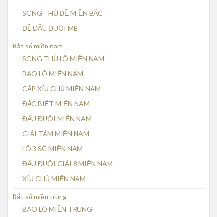
SONG THỦ ĐỀ MIỀN BẮC
ĐỀ ĐẦU ĐUÔI MB
Bắt số miền nam
SONG THỦ LÔ MIỀN NAM
BAO LÔ MIỀN NAM
CẶP XÍU CHỦ MIỀN NAM
ĐẶC BIỆT MIỀN NAM
ĐẦU ĐUÔI MIỀN NAM
GIẢI TÁM MIỀN NAM
LÔ 3 SỐ MIỀN NAM
ĐẦU ĐUÔI GIẢI 8 MIỀN NAM
XÍU CHỦ MIỀN NAM
Bắt số miền trung
BAO LÔ MIỀN TRUNG