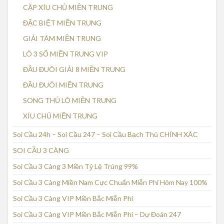
CẶP XÍU CHỦ MIỀN TRUNG
ĐẶC BIỆT MIỀN TRUNG
GIẢI TÁM MIỀN TRUNG
LÔ 3 SỐ MIỀN TRUNG VIP
ĐẦU ĐUÔI GIẢI 8 MIỀN TRUNG
ĐẦU ĐUÔI MIỀN TRUNG
SONG THỦ LÔ MIỀN TRUNG
XÍU CHỦ MIỀN TRUNG
Soi Cầu 24h – Soi Cầu 247 – Soi Cầu Bạch Thủ CHÍNH XÁC
SOI CẦU 3 CÀNG
Soi Cầu 3 Càng 3 Miền Tỷ Lệ Trúng 99%
Soi Cầu 3 Càng Miền Nam Cực Chuẩn Miễn Phí Hôm Nay 100%
Soi Cầu 3 Càng VIP Miền Bắc Miễn Phí
Soi Cầu 3 Càng VIP Miền Bắc Miễn Phí – Dự Đoán 247