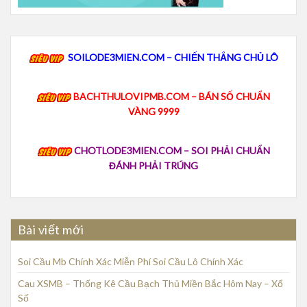
SOILODE3MIEN.COM – CHIẾN THẮNG CHỦ LÔ
BACHTHULOVIPMB.COM – BÁN SỐ CHUẨN
VÀNG 9999
CHOTLODE3MIEN.COM – SOI PHẢI CHUẨN
ĐÁNH PHẢI TRÚNG
Bài viết mới
Soi Cầu Mb Chính Xác Miễn Phí Soi Cầu Lô Chính Xác
Cau XSMB – Thống Kê Cầu Bạch Thủ Miền Bắc Hôm Nay – Xổ
Số