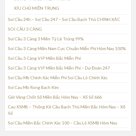
XÍU CHỦ MIỀN TRUNG
Soi Cầu 24h – Soi Cầu 247 – Soi Cầu Bạch Thủ CHÍNH XÁC
SOI CẦU 3 CÀNG
Soi Cầu 3 Càng 3 Miền Tỷ Lệ Trúng 99%
Soi Cầu 3 Càng Miền Nam Cực Chuẩn Miễn Phí Hôm Nay 100%
Soi Cầu 3 Càng VIP Miền Bắc Miễn Phí
Soi Cầu 3 Càng VIP Miền Bắc Miễn Phí – Dự Đoán 247
Soi Cầu Mb Chính Xác Miễn Phí Soi Cầu Lô Chính Xác
Soi Cau Mb Rong Bach Kim
Giờ Vàng Chốt Số Miền Bắc Hôm Nay – Xổ Số 666
Cau XSMB – Thống Kê Cầu Bạch Thủ Miền Bắc Hôm Nay – Xổ
Số
Soi Cầu Miền Bắc Chính Xác 100 – Cầu Lô XSMB Hôm Nay