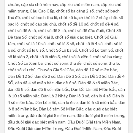
chuẩn, cặp xỉu chủ hôm nay, cặp xíu chủ miền nam, cặp xíu chủ
miền trung, Cầu Cao Cấp, chốt số ba càng 2 số, chốt số bạch
thủ đề, chốt số bạch thủ lô, chốt số bạch thủ lô 2 nháy, chốt số
bao lô, chốt số cặp xỉu chủ, chốt số đề 10 số, chốt số đề 4 số,
chốt số đề 6 số, chốt số đề 8 số, chốt số đề đầu đuôi, Chốt Số
Đề tám Số, chốt số giải 8, chốt số giải đặc biệt, Chốt Số Giải
tám, chốt số lô 10 số, chốt số lô 3 số, chốt số lô 4 số, chốt số lô
6 số, chốt số lô 8 số, Chốt Số Lô ba Số, Chốt Số Lô tám Số, chốt
số lô xiên 2, chốt số lô xiên 3, chốt số lô xiên 4 chốt số ba càng,
Chốt Số Lô Xiên ba, chốt số song thủ đề, chốt số song thủ lô,
chốt số xỉu chủ, Chuyên Gia Soi Cầu, dàn đề 10 số miền bắc,
Dàn Đề 12 Số, dan đề 2 số, Dàn Đề 3 Số, Dàn Đề 30 Số, Dàn đề 4
SỐ, dàn đề 4 số miền bắc, dàn đề 6 số, Dàn đề 6 số miền Bắc,
dàn đề 8 số, dàn đề 8 số miền bắc, Dàn Đề tám Số Miền Bắc, dàn
lô 10 số miền bắc, Dàn Lô 2 Nháy, Dàn lô 3 số, dàn lô 4 số, Dàn lô
4 số miền bắc, Dàn Lô 5 Số, dan lo 6 so, dàn lô 6 số miền bắc, dàn
lô 8 số miền bắc, Dàn Lô tám Số Miền Bắc, đầu đuôi đặc biệt
miền trung, đầu đuôi giải 8 miền nam, đầu đuôi giải 8 miền trung,
đầu đuôi giải đặc biệt miền nam, Đầu Đuôi Giải tám Miền Nam,
Đầu Đuôi Giải tám Miền Trung, Đầu Đuôi Miền Nam, Đầu Đuôi