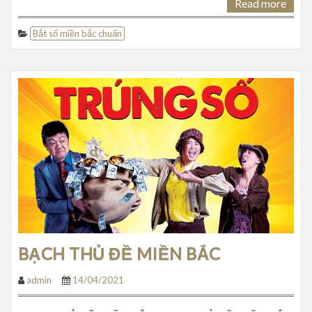
Read more
Bắt số miền bắc chuẩn
BẠCH THỦ ĐỀ MIỀN BẮC
admin
14/04/2021