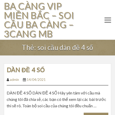
BA CÀNG VIP
Skip
to
MIỀN BẮC – SOI
content
CẦU BA CÀNG –
3CANG MB
Thẻ:
soi cầu dàn đề 4 số
DÀN ĐỀ 4 SỐ
admin
14/04/2021
DÀN ĐỀ 4 SỐ DÀN ĐỀ 4 SỐ Hãy yên tâm với cầu mà
chúng tôi đã chia sẻ, các bạn có thể xem lại các bài trước
thì sẽ rõ. Toàn bộ soi cầu của chúng tôi đều chuẩn …