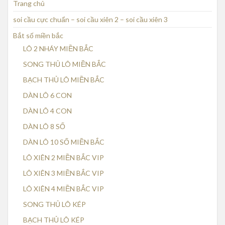
Trang chủ
soi cầu cực chuẩn – soi cầu xiên 2 – soi cầu xiên 3
Bắt số miền bắc
LÔ 2 NHÁY MIỀN BẮC
SONG THỦ LÔ MIỀN BẮC
BẠCH THỦ LÔ MIỀN BẮC
DÀN LÔ 6 CON
DÀN LÔ 4 CON
DÀN LÔ 8 SỐ
DÀN LÔ 10 SỐ MIỀN BẮC
LÔ XIÊN 2 MIỀN BẮC VIP
LÔ XIÊN 3 MIỀN BẮC VIP
LÔ XIÊN 4 MIỀN BẮC VIP
SONG THỦ LÔ KÉP
BẠCH THỦ LÔ KÉP