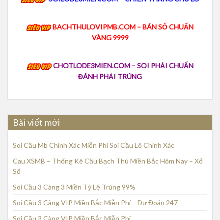
BACHTHULOVIPMB.COM – BÁN SỐ CHUẨN
VÀNG 9999
CHOTLODE3MIEN.COM – SOI PHẢI CHUẨN
ĐÁNH PHẢI TRÚNG
Bài viết mới
Soi Cầu Mb Chính Xác Miễn Phí Soi Cầu Lô Chính Xác
Cau XSMB – Thống Kê Cầu Bạch Thủ Miền Bắc Hôm Nay – Xổ
Số
Soi Cầu 3 Càng 3 Miền Tỷ Lệ Trúng 99%
Soi Cầu 3 Càng VIP Miền Bắc Miễn Phí – Dự Đoán 247
Soi Cầu 3 Càng VIP Miền Bắc Miễn Phí