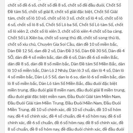
chốt số đề 6 số, chốt số đề 8 số, chốt số đề đầu đuôi, Chốt Số
Đề tám Số, chốt số giải 8, chốt số giải đặc biệt, Chốt Số Giải
tám, chốt số lô 10 số, chốt số lô 3 số, chốt số lô 4 số, chốt số lô
6 số, chốt số lô 8 số, Chốt Số Lô ba Số, Chốt Số Lô tám Số, chốt
số lô xiên 2, chốt số lô xiên 3, chốt số lô xiên 4 chốt số ba càng,
Chốt Số Lô Xiên ba, chốt số song thủ đề, chốt số song thủ lô,
chốt số xỉu chủ, Chuyên Gia Soi Cầu, dàn đề 10 số miền bắc,
Dàn Đề 12 Số, dan đề 2 số, Dàn Đề 3 Số, Dàn Đề 30 Số, Dàn đề 4
SỐ, dàn đề 4 số miền bắc, dàn đề 6 số, Dàn đề 6 số miền Bắc,
dàn đề 8 số, dàn đề 8 số miền bắc, Dàn Đề tám Số Miền Bắc, dàn
lô 10 số miền bắc, Dàn Lô 2 Nháy, Dàn lô 3 số, dàn lô 4 số, Dàn lô
4 số miền bắc, Dàn Lô 5 Số, dan lo 6 so, dàn lô 6 số miền bắc, dàn
lô 8 số miền bắc, Dàn Lô tám Số Miền Bắc, đầu đuôi đặc biệt
miền trung, đầu đuôi giải 8 miền nam, đầu đuôi giải 8 miền trung,
đầu đuôi giải đặc biệt miền nam, Đầu Đuôi Giải tám Miền Nam,
Đầu Đuôi Giải tám Miền Trung, Đầu Đuôi Miền Nam, Đầu Đuôi
Miền Trung, đề 10 số chính xác, đề 10 số chuẩn, đề 10 số hôm
nay, đề 4 số chính xác, đề 4 số chuẩn, đề 4 số hôm nay, đề 6 số
chính xác, đề 6 số chuẩn, đề 6 số hôm nay, đề 8 số chính xác, đề
8 số chuẩn, đề 8 số hôm nay, đề đầu đuôi chính xác, đề đầu đuôi