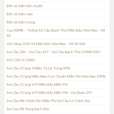
Bắt số miền bắc chuẩn
Bắt số miền nam
Bắt số miền trung
Cau XSMB – Thống Kê Cầu Bạch Thủ Miền Bắc Hôm Nay – Xổ
Số
Giờ Vàng Chốt Số Miền Bắc Hôm Nay – Xổ Số 666
Soi Cầu 24h – Soi Cầu 247 – Soi Cầu Bạch Thủ CHÍNH XÁC
SOI CẦU 3 CÀNG
Soi Cầu 3 Càng 3 Miền Tỷ Lệ Trúng 99%
Soi Cầu 3 Càng Miền Nam Cực Chuẩn Miễn Phí Hôm Nay 100%
Soi Cầu 3 Càng VIP Miền Bắc Miễn Phí
Soi Cầu 3 Càng VIP Miền Bắc Miễn Phí – Dự Đoán 247
Soi Cầu Mb Chính Xác Miễn Phí Soi Cầu Lô Chính Xác
Soi Cau Mb Rong Bach Kim