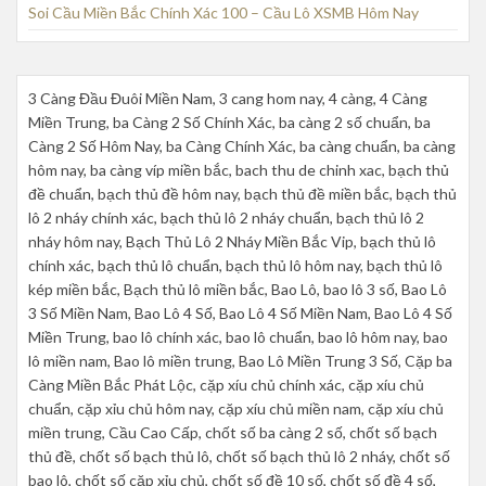
Soi Cầu Miền Bắc Chính Xác 100 – Cầu Lô XSMB Hôm Nay
3 Càng Đầu Đuôi Miền Nam, 3 cang hom nay, 4 càng, 4 Càng
Miền Trung, ba Càng 2 Số Chính Xác, ba càng 2 số chuẩn, ba
Càng 2 Số Hôm Nay, ba Càng Chính Xác, ba càng chuẩn, ba càng
hôm nay, ba càng víp miền bắc, bach thu de chinh xac, bạch thủ
đề chuẩn, bạch thủ đề hôm nay, bạch thủ đề miền bắc, bạch thủ
lô 2 nháy chính xác, bạch thủ lô 2 nháy chuẩn, bạch thủ lô 2
nháy hôm nay, Bạch Thủ Lô 2 Nháy Miền Bắc Vip, bạch thủ lô
chính xác, bạch thủ lô chuẩn, bạch thủ lô hôm nay, bạch thủ lô
kép miền bắc, Bạch thủ lô miền bắc, Bao Lô, bao lô 3 số, Bao Lô
3 Số Miền Nam, Bao Lô 4 Số, Bao Lô 4 Số Miền Nam, Bao Lô 4 Số
Miền Trung, bao lô chính xác, bao lô chuẩn, bao lô hôm nay, bao
lô miền nam, Bao lô miền trung, Bao Lô Miền Trung 3 Số, Cặp ba
Càng Miền Bắc Phát Lộc, cặp xíu chủ chính xác, cặp xíu chủ
chuẩn, cặp xỉu chủ hôm nay, cặp xíu chủ miền nam, cặp xíu chủ
miền trung, Cầu Cao Cấp, chốt số ba càng 2 số, chốt số bạch
thủ đề, chốt số bạch thủ lô, chốt số bạch thủ lô 2 nháy, chốt số
bao lô, chốt số cặp xỉu chủ, chốt số đề 10 số, chốt số đề 4 số,