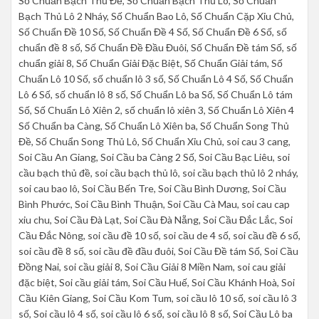
Số Chuẩn Bạch Thủ Đề, Số Chuẩn Bạch Thủ Lô, Số Chuẩn
Bạch Thủ Lô 2 Nháy, Số Chuẩn Bao Lô, Số Chuẩn Cặp Xỉu Chủ,
Số Chuẩn Đề 10 Số, Số Chuẩn Đề 4 Số, Số Chuẩn Đề 6 Số, số
chuẩn đề 8 số, Số Chuẩn Đề Đầu Đuôi, Số Chuẩn Đề tám Số, số
chuẩn giải 8, Số Chuẩn Giải Đặc Biệt, Số Chuẩn Giải tám, Số
Chuẩn Lô 10 Số, số chuẩn lô 3 số, Số Chuẩn Lô 4 Số, Số Chuẩn
Lô 6 Số, số chuẩn lô 8 số, Số Chuẩn Lô ba Số, Số Chuẩn Lô tám
Số, Số Chuẩn Lô Xiên 2, số chuẩn lô xiên 3, Số Chuẩn Lô Xiên 4
Số Chuẩn ba Càng, Số Chuẩn Lô Xiên ba, Số Chuẩn Song Thủ
Đề, Số Chuẩn Song Thủ Lô, Số Chuẩn Xỉu Chủ, soi cau 3 cang,
Soi Cầu An Giang, Soi Cầu ba Càng 2 Số, Soi Cầu Bạc Liêu, soi
cầu bạch thủ đề, soi cầu bạch thủ lô, soi cầu bạch thủ lô 2 nháy,
soi cau bao lô, Soi Cầu Bến Tre, Soi Cầu Bình Dương, Soi Cầu
Bình Phước, Soi Cầu Bình Thuận, Soi Cầu Cà Mau, soi cau cap
xiu chu, Soi Cầu Đà Lạt, Soi Cầu Đà Nẵng, Soi Cầu Đắc Lắc, Soi
Cầu Đắc Nông, soi cầu đề 10 số, soi cầu de 4 số, soi cầu đề 6 số,
soi cầu đề 8 số, soi cầu đề đầu đuôi, Soi Cầu Đề tám Số, Soi Cầu
Đồng Nai, soi cầu giải 8, Soi Cầu Giải 8 Miền Nam, soi cau giải
đặc biệt, Soi cầu giải tám, Soi Cầu Huế, Soi Cầu Khánh Hoà, Soi
Cầu Kiên Giang, Soi Cầu Kom Tum, soi cầu lô 10 số, soi cầu lô 3
số, Soi cầu lô 4 số, soi cầu lô 6 số, soi cầu lô 8 số, Soi Cầu Lô ba