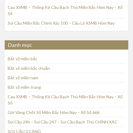
Cau XSMB – Thống Kê Cầu Bạch Thủ Miền Bắc Hôm Nay – Xổ
Số
Soi Cầu Miền Bắc Chính Xác 100 – Cầu Lô XSMB Hôm Nay
Danh mục
Bắt số miền bắc
Bắt số miền bắc chuẩn
Bắt số miền nam
Bắt số miền trung
Cau XSMB – Thống Kê Cầu Bạch Thủ Miền Bắc Hôm Nay – Xổ
Số
Giờ Vàng Chốt Số Miền Bắc Hôm Nay – Xổ Số 666
Soi Cầu 24h – Soi Cầu 247 – Soi Cầu Bạch Thủ CHÍNH XÁC
SOI CẦU 3 CÀNG