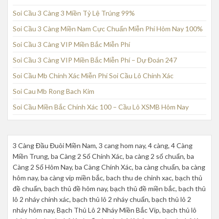
Soi Cầu 3 Càng 3 Miền Tỷ Lệ Trúng 99%
Soi Cầu 3 Càng Miền Nam Cực Chuẩn Miễn Phí Hôm Nay 100%
Soi Cầu 3 Càng VIP Miền Bắc Miễn Phí
Soi Cầu 3 Càng VIP Miền Bắc Miễn Phí – Dự Đoán 247
Soi Cầu Mb Chính Xác Miễn Phí Soi Cầu Lô Chính Xác
Soi Cau Mb Rong Bach Kim
Soi Cầu Miền Bắc Chính Xác 100 – Cầu Lô XSMB Hôm Nay
3 Càng Đầu Đuôi Miền Nam, 3 cang hom nay, 4 càng, 4 Càng
Miền Trung, ba Càng 2 Số Chính Xác, ba càng 2 số chuẩn, ba
Càng 2 Số Hôm Nay, ba Càng Chính Xác, ba càng chuẩn, ba càng
hôm nay, ba càng víp miền bắc, bach thu de chinh xac, bạch thủ
đề chuẩn, bạch thủ đề hôm nay, bạch thủ đề miền bắc, bạch thủ
lô 2 nháy chính xác, bạch thủ lô 2 nháy chuẩn, bạch thủ lô 2
nháy hôm nay, Bạch Thủ Lô 2 Nháy Miền Bắc Vip, bạch thủ lô