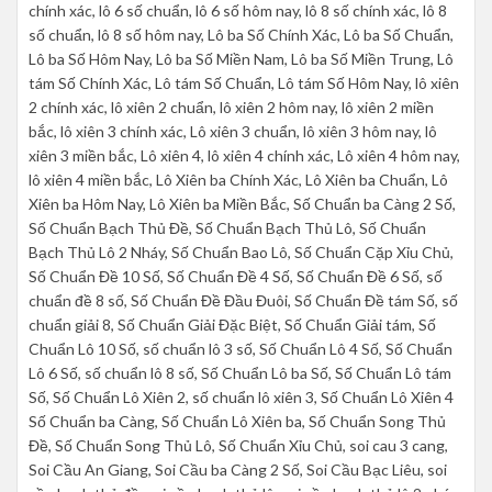
chính xác, lô 6 số chuẩn, lô 6 số hôm nay, lô 8 số chính xác, lô 8
số chuẩn, lô 8 số hôm nay, Lô ba Số Chính Xác, Lô ba Số Chuẩn,
Lô ba Số Hôm Nay, Lô ba Số Miền Nam, Lô ba Số Miền Trung, Lô
tám Số Chính Xác, Lô tám Số Chuẩn, Lô tám Số Hôm Nay, lô xiên
2 chính xác, lô xiên 2 chuẩn, lô xiên 2 hôm nay, lô xiên 2 miền
bắc, lô xiên 3 chính xác, Lô xiên 3 chuẩn, lô xiên 3 hôm nay, lô
xiên 3 miền bắc, Lô xiên 4, lô xiên 4 chính xác, Lô xiên 4 hôm nay,
lô xiên 4 miền bắc, Lô Xiên ba Chính Xác, Lô Xiên ba Chuẩn, Lô
Xiên ba Hôm Nay, Lô Xiên ba Miền Bắc, Số Chuẩn ba Càng 2 Số,
Số Chuẩn Bạch Thủ Đề, Số Chuẩn Bạch Thủ Lô, Số Chuẩn
Bạch Thủ Lô 2 Nháy, Số Chuẩn Bao Lô, Số Chuẩn Cặp Xỉu Chủ,
Số Chuẩn Đề 10 Số, Số Chuẩn Đề 4 Số, Số Chuẩn Đề 6 Số, số
chuẩn đề 8 số, Số Chuẩn Đề Đầu Đuôi, Số Chuẩn Đề tám Số, số
chuẩn giải 8, Số Chuẩn Giải Đặc Biệt, Số Chuẩn Giải tám, Số
Chuẩn Lô 10 Số, số chuẩn lô 3 số, Số Chuẩn Lô 4 Số, Số Chuẩn
Lô 6 Số, số chuẩn lô 8 số, Số Chuẩn Lô ba Số, Số Chuẩn Lô tám
Số, Số Chuẩn Lô Xiên 2, số chuẩn lô xiên 3, Số Chuẩn Lô Xiên 4
Số Chuẩn ba Càng, Số Chuẩn Lô Xiên ba, Số Chuẩn Song Thủ
Đề, Số Chuẩn Song Thủ Lô, Số Chuẩn Xỉu Chủ, soi cau 3 cang,
Soi Cầu An Giang, Soi Cầu ba Càng 2 Số, Soi Cầu Bạc Liêu, soi