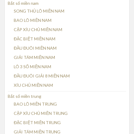
Bắt số miền nam
SONG THỦ LÔ MIỀN NAM
BAO LÔ MIỀN NAM
CẶP XÍU CHỦ MIỀN NAM
ĐẶC BIỆT MIỀN NAM
ĐẦU ĐUÔI MIỀN NAM
GIẢI TÁM MIỀN NAM
LÔ 3 SỐ MIỀN NAM
ĐẦU ĐUÔI GIẢI 8 MIỀN NAM
XÍU CHỦ MIỀN NAM
Bắt số miền trung
BAO LÔ MIỀN TRUNG
CẶP XÍU CHỦ MIỀN TRUNG
ĐẶC BIỆT MIỀN TRUNG
GIẢI TÁM MIỀN TRUNG