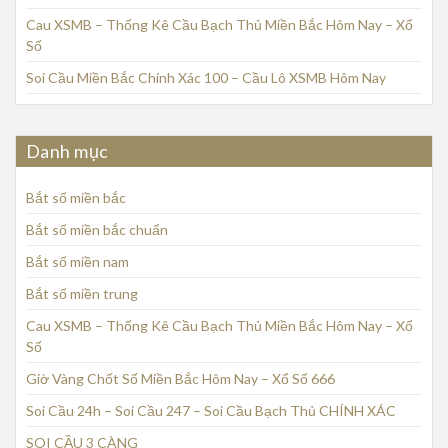
Cau XSMB – Thống Kê Cầu Bạch Thủ Miền Bắc Hôm Nay – Xổ
Số
Soi Cầu Miền Bắc Chính Xác 100 – Cầu Lô XSMB Hôm Nay
Danh mục
Bắt số miền bắc
Bắt số miền bắc chuẩn
Bắt số miền nam
Bắt số miền trung
Cau XSMB – Thống Kê Cầu Bạch Thủ Miền Bắc Hôm Nay – Xổ
Số
Giờ Vàng Chốt Số Miền Bắc Hôm Nay – Xổ Số 666
Soi Cầu 24h – Soi Cầu 247 – Soi Cầu Bạch Thủ CHÍNH XÁC
SOI CẦU 3 CÀNG