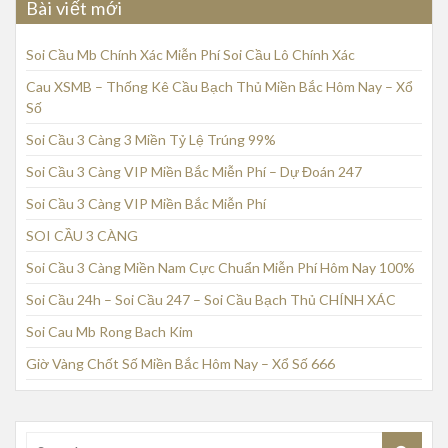
Bài viết mới
Soi Cầu Mb Chính Xác Miễn Phí Soi Cầu Lô Chính Xác
Cau XSMB – Thống Kê Cầu Bạch Thủ Miền Bắc Hôm Nay – Xổ
Số
Soi Cầu 3 Càng 3 Miền Tỷ Lệ Trúng 99%
Soi Cầu 3 Càng VIP Miền Bắc Miễn Phí – Dự Đoán 247
Soi Cầu 3 Càng VIP Miền Bắc Miễn Phí
SOI CẦU 3 CÀNG
Soi Cầu 3 Càng Miền Nam Cực Chuẩn Miễn Phí Hôm Nay 100%
Soi Cầu 24h – Soi Cầu 247 – Soi Cầu Bạch Thủ CHÍNH XÁC
Soi Cau Mb Rong Bach Kim
Giờ Vàng Chốt Số Miền Bắc Hôm Nay – Xổ Số 666