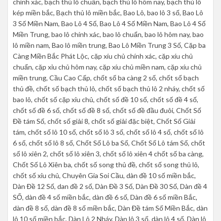
chính xác, bạch thủ lô chuẩn, bạch thủ lô hôm nay, bạch thủ lô
kép miền bắc, Bạch thủ lô miền bắc, Bao Lô, bao lô 3 số, Bao Lô
3 Số Miền Nam, Bao Lô 4 Số, Bao Lô 4 Số Miền Nam, Bao Lô 4 Số
Miền Trung, bao lô chính xác, bao lô chuẩn, bao lô hôm nay, bao
lô miền nam, Bao lô miền trung, Bao Lô Miền Trung 3 Số, Cặp ba
Càng Miền Bắc Phát Lộc, cặp xíu chủ chính xác, cặp xíu chủ
chuẩn, cặp xỉu chủ hôm nay, cặp xíu chủ miền nam, cặp xíu chủ
miền trung, Cầu Cao Cấp, chốt số ba càng 2 số, chốt số bạch
thủ đề, chốt số bạch thủ lô, chốt số bạch thủ lô 2 nháy, chốt số
bao lô, chốt số cặp xỉu chủ, chốt số đề 10 số, chốt số đề 4 số,
chốt số đề 6 số, chốt số đề 8 số, chốt số đề đầu đuôi, Chốt Số
Đề tám Số, chốt số giải 8, chốt số giải đặc biệt, Chốt Số Giải
tám, chốt số lô 10 số, chốt số lô 3 số, chốt số lô 4 số, chốt số lô
6 số, chốt số lô 8 số, Chốt Số Lô ba Số, Chốt Số Lô tám Số, chốt
số lô xiên 2, chốt số lô xiên 3, chốt số lô xiên 4 chốt số ba càng,
Chốt Số Lô Xiên ba, chốt số song thủ đề, chốt số song thủ lô,
chốt số xỉu chủ, Chuyên Gia Soi Cầu, dàn đề 10 số miền bắc,
Dàn Đề 12 Số, dan đề 2 số, Dàn Đề 3 Số, Dàn Đề 30 Số, Dàn đề 4
SỐ, dàn đề 4 số miền bắc, dàn đề 6 số, Dàn đề 6 số miền Bắc,
dàn đề 8 số, dàn đề 8 số miền bắc, Dàn Đề tám Số Miền Bắc, dàn
lô 10 số miền bắc, Dàn Lô 2 Nháy, Dàn lô 3 số, dàn lô 4 số, Dàn lô