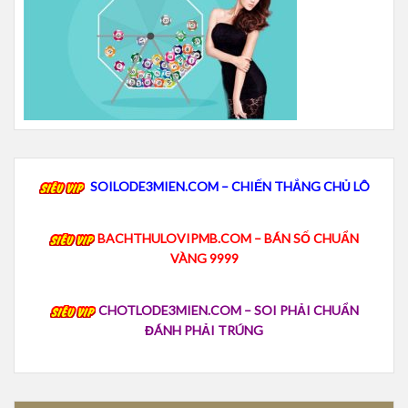
SOILODE3MIEN.COM – CHIẾN THẮNG CHỦ LÔ
BACHTHULOVIPMB.COM – BÁN SỐ CHUẨN
VÀNG 9999
CHOTLODE3MIEN.COM – SOI PHẢI CHUẨN
ĐÁNH PHẢI TRÚNG