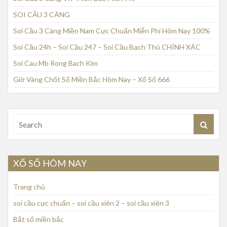
SOI CẦU 3 CÀNG
Soi Cầu 3 Càng Miền Nam Cực Chuẩn Miễn Phí Hôm Nay 100%
Soi Cầu 24h – Soi Cầu 247 – Soi Cầu Bạch Thủ CHÍNH XÁC
Soi Cau Mb Rong Bach Kim
Giờ Vàng Chốt Số Miền Bắc Hôm Nay – Xổ Số 666
XỔ SỐ HÔM NAY
Trang chủ
soi cầu cực chuẩn – soi cầu xiên 2 – soi cầu xiên 3
Bắt số miền bắc