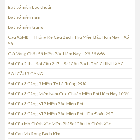
Bắt số miền bắc chuẩn
Bắt số miền nam
Bắt số miền trung
Cau XSMB – Thống Kê Cầu Bạch Thủ Miền Bắc Hôm Nay – Xổ
Số
Giờ Vàng Chốt Số Miền Bắc Hôm Nay – Xổ Số 666
Soi Cầu 24h – Soi Cầu 247 – Soi Cầu Bạch Thủ CHÍNH XÁC
SOI CẦU 3 CÀNG
Soi Cầu 3 Càng 3 Miền Tỷ Lệ Trúng 99%
Soi Cầu 3 Càng Miền Nam Cực Chuẩn Miễn Phí Hôm Nay 100%
Soi Cầu 3 Càng VIP Miền Bắc Miễn Phí
Soi Cầu 3 Càng VIP Miền Bắc Miễn Phí – Dự Đoán 247
Soi Cầu Mb Chính Xác Miễn Phí Soi Cầu Lô Chính Xác
Soi Cau Mb Rong Bach Kim