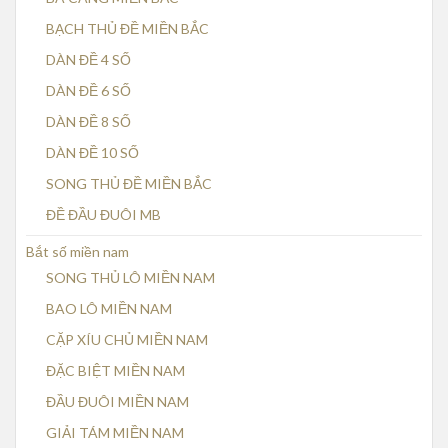
BẠCH THỦ ĐỀ MIỀN BẮC
DÀN ĐỀ 4 SỐ
DÀN ĐỀ 6 SỐ
DÀN ĐỀ 8 SỐ
DÀN ĐỀ 10 SỐ
SONG THỦ ĐỀ MIỀN BẮC
ĐỀ ĐẦU ĐUÔI MB
Bắt số miền nam
SONG THỦ LÔ MIỀN NAM
BAO LÔ MIỀN NAM
CẶP XÍU CHỦ MIỀN NAM
ĐẶC BIỆT MIỀN NAM
ĐẦU ĐUÔI MIỀN NAM
GIẢI TÁM MIỀN NAM