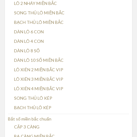
LÔ 2 NHÁY MIỀN BẮC
SONG THỦ LÔ MIỀN BẮC
BẠCH THỦ LÔ MIỀN BẮC
DÀN LÔ 6 CON
DÀN LÔ 4 CON
DÀN LÔ 8 SỐ
DÀN LÔ 10 SỐ MIỀN BẮC
LÔ XIÊN 2 MIỀN BẮC VIP
LÔ XIÊN 3 MIỀN BẮC VIP
LÔ XIÊN 4 MIỀN BẮC VIP
SONG THỦ LÔ KÉP
BẠCH THỦ LÔ KÉP
Bắt số miền bắc chuẩn
CẶP 3 CÀNG
BA CÀNG MIỀN BẮC