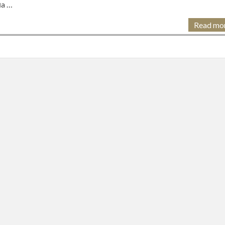
ủa …
Read mo