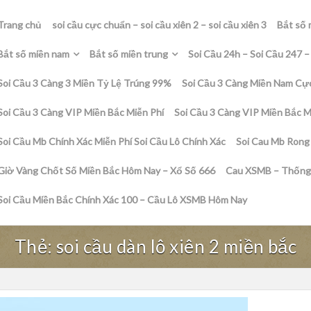
Trang chủ
soi cầu cực chuẩn – soi cầu xiên 2 – soi cầu xiên 3
Bắt số 
Bắt số miền nam
Bắt số miền trung
Soi Cầu 24h – Soi Cầu 247
Soi Cầu 3 Càng 3 Miền Tỷ Lệ Trúng 99%
Soi Cầu 3 Càng Miền Nam Cự
Soi Cầu 3 Càng VIP Miền Bắc Miễn Phí
Soi Cầu 3 Càng VIP Miền Bắc M
Soi Cầu Mb Chính Xác Miễn Phí Soi Cầu Lô Chính Xác
Soi Cau Mb Rong
Giờ Vàng Chốt Số Miền Bắc Hôm Nay – Xổ Số 666
Cau XSMB – Thống 
Soi Cầu Miền Bắc Chính Xác 100 – Cầu Lô XSMB Hôm Nay
Thẻ:
soi cầu dàn lô xiên 2 miền bắc