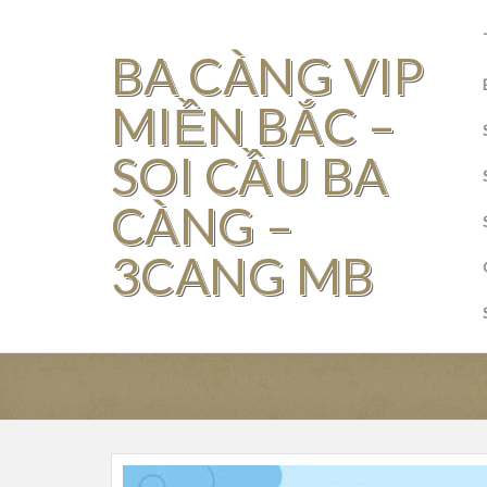
Skip
to
BA CÀNG VIP
content
MIỀN BẮC –
SOI CẦU BA
CÀNG –
3CANG MB