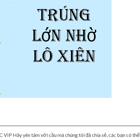
P Hãy yên tâm với cầu mà chúng tôi đã chia sẻ, các bạn có thể