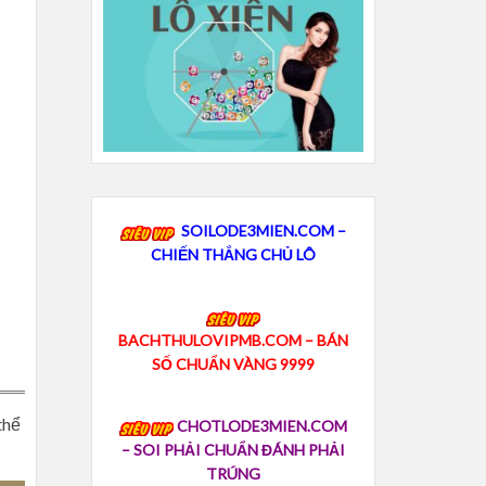
SOILODE3MIEN.COM –
CHIẾN THẮNG CHỦ LÔ
BACHTHULOVIPMB.COM – BÁN
SỐ CHUẨN VÀNG 9999
thể
CHOTLODE3MIEN.COM
– SOI PHẢI CHUẨN ĐÁNH PHẢI
TRÚNG