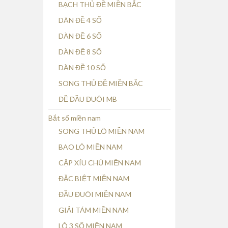
BẠCH THỦ ĐỀ MIỀN BẮC
DÀN ĐỀ 4 SỐ
DÀN ĐỀ 6 SỐ
DÀN ĐỀ 8 SỐ
DÀN ĐỀ 10 SỐ
SONG THỦ ĐỀ MIỀN BẮC
ĐỀ ĐẦU ĐUÔI MB
Bắt số miền nam
SONG THỦ LÔ MIỀN NAM
BAO LÔ MIỀN NAM
CẶP XÍU CHỦ MIỀN NAM
ĐẶC BIỆT MIỀN NAM
ĐẦU ĐUÔI MIỀN NAM
GIẢI TÁM MIỀN NAM
LÔ 3 SỐ MIỀN NAM