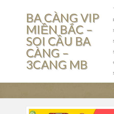
Skip
to
BA CÀNG VIP
content
MIỀN BẮC –
SOI CẦU BA
CÀNG –
3CANG MB