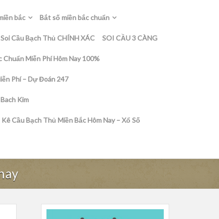
miền bắc
Bắt số miền bắc chuẩn
 – Soi Cầu Bạch Thủ CHÍNH XÁC
SOI CẦU 3 CÀNG
c Chuẩn Miễn Phí Hôm Nay 100%
iễn Phí – Dự Đoán 247
 Bach Kim
Kê Cầu Bạch Thủ Miền Bắc Hôm Nay – Xổ Số
 nay