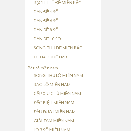
BẠCH THỦ ĐỀ MIỀN BẮC
DÀN ĐỀ 4 SỐ
DÀN ĐỀ 6 SỐ
DÀN ĐỀ 8 SỐ
DÀN ĐỀ 10 SỐ
SONG THỦ ĐỀ MIỀN BẮC
ĐỀ ĐẦU ĐUÔI MB
Bắt số miền nam
SONG THỦ LÔ MIỀN NAM
BAO LÔ MIỀN NAM
CẶP XÍU CHỦ MIỀN NAM
ĐẶC BIỆT MIỀN NAM
ĐẦU ĐUÔI MIỀN NAM
GIẢI TÁM MIỀN NAM
LÔ 3 SỐ MIỀN NAM