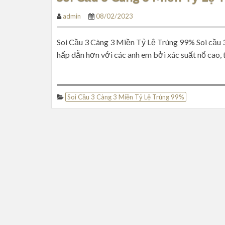
admin
08/02/2023
Soi Cầu 3 Càng 3 Miền Tỷ Lệ Trúng 99% Soi cầu 
hấp dẫn hơn với các anh em bởi xác suất nổ cao, 
Soi Cầu 3 Càng 3 Miền Tỷ Lệ Trúng 99%