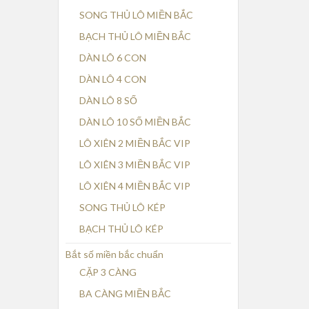
SONG THỦ LÔ MIỀN BẮC
BẠCH THỦ LÔ MIỀN BẮC
DÀN LÔ 6 CON
DÀN LÔ 4 CON
DÀN LÔ 8 SỐ
DÀN LÔ 10 SỐ MIỀN BẮC
LÔ XIÊN 2 MIỀN BẮC VIP
LÔ XIÊN 3 MIỀN BẮC VIP
LÔ XIÊN 4 MIỀN BẮC VIP
SONG THỦ LÔ KÉP
BẠCH THỦ LÔ KÉP
Bắt số miền bắc chuẩn
CẶP 3 CÀNG
BA CÀNG MIỀN BẮC