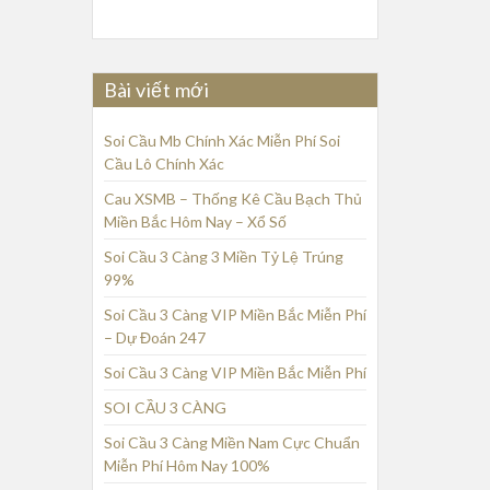
Bài viết mới
Soi Cầu Mb Chính Xác Miễn Phí Soi
Cầu Lô Chính Xác
Cau XSMB – Thống Kê Cầu Bạch Thủ
Miền Bắc Hôm Nay – Xổ Số
Soi Cầu 3 Càng 3 Miền Tỷ Lệ Trúng
99%
Soi Cầu 3 Càng VIP Miền Bắc Miễn Phí
– Dự Đoán 247
Soi Cầu 3 Càng VIP Miền Bắc Miễn Phí
SOI CẦU 3 CÀNG
Soi Cầu 3 Càng Miền Nam Cực Chuẩn
Miễn Phí Hôm Nay 100%