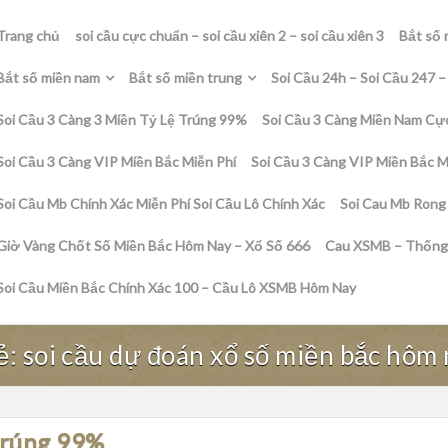
Trang chủ
soi cầu cực chuẩn – soi cầu xiên 2 – soi cầu xiên 3
Bắt số 
Bắt số miền nam
Bắt số miền trung
Soi Cầu 24h – Soi Cầu 247
Soi Cầu 3 Càng 3 Miền Tỷ Lệ Trúng 99%
Soi Cầu 3 Càng Miền Nam Cự
Soi Cầu 3 Càng VIP Miền Bắc Miễn Phí
Soi Cầu 3 Càng VIP Miền Bắc M
Soi Cầu Mb Chính Xác Miễn Phí Soi Cầu Lô Chính Xác
Soi Cau Mb Rong
Giờ Vàng Chốt Số Miền Bắc Hôm Nay – Xổ Số 666
Cau XSMB – Thống 
Soi Cầu Miền Bắc Chính Xác 100 – Cầu Lô XSMB Hôm Nay
ẻ:
soi cầu dự đoán xổ số miền bắc hôm
Trúng 99%