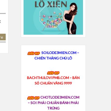
g
re
SOILODE3MIEN.COM –
CHIẾN THẮNG CHỦ LÔ
BACHTHULOVIPMB.COM – BÁN
SỐ CHUẨN VÀNG 9999
CHOTLODE3MIEN.COM
– SOI PHẢI CHUẨN ĐÁNH PHẢI
TRÚNG