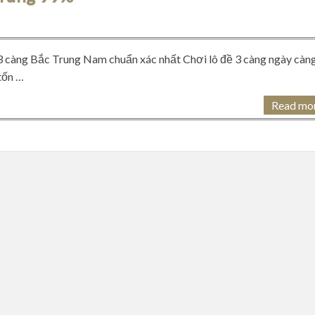
3 càng Bắc Trung Nam chuẩn xác nhất Chơi lô đề 3 càng ngày càn
tốn …
Read mo