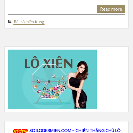
Read more
Bắt số miền trung
SOILODE3MIEN.COM – CHIẾN THẮNG CHỦ LÔ