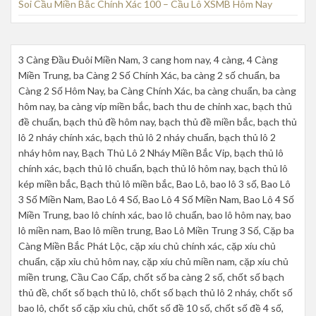
Soi Cầu Miền Bắc Chính Xác 100 – Cầu Lô XSMB Hôm Nay
3 Càng Đầu Đuôi Miền Nam, 3 cang hom nay, 4 càng, 4 Càng
Miền Trung, ba Càng 2 Số Chính Xác, ba càng 2 số chuẩn, ba
Càng 2 Số Hôm Nay, ba Càng Chính Xác, ba càng chuẩn, ba càng
hôm nay, ba càng víp miền bắc, bach thu de chinh xac, bạch thủ
đề chuẩn, bạch thủ đề hôm nay, bạch thủ đề miền bắc, bạch thủ
lô 2 nháy chính xác, bạch thủ lô 2 nháy chuẩn, bạch thủ lô 2
nháy hôm nay, Bạch Thủ Lô 2 Nháy Miền Bắc Vip, bạch thủ lô
chính xác, bạch thủ lô chuẩn, bạch thủ lô hôm nay, bạch thủ lô
kép miền bắc, Bạch thủ lô miền bắc, Bao Lô, bao lô 3 số, Bao Lô
3 Số Miền Nam, Bao Lô 4 Số, Bao Lô 4 Số Miền Nam, Bao Lô 4 Số
Miền Trung, bao lô chính xác, bao lô chuẩn, bao lô hôm nay, bao
lô miền nam, Bao lô miền trung, Bao Lô Miền Trung 3 Số, Cặp ba
Càng Miền Bắc Phát Lộc, cặp xíu chủ chính xác, cặp xíu chủ
chuẩn, cặp xỉu chủ hôm nay, cặp xíu chủ miền nam, cặp xíu chủ
miền trung, Cầu Cao Cấp, chốt số ba càng 2 số, chốt số bạch
thủ đề, chốt số bạch thủ lô, chốt số bạch thủ lô 2 nháy, chốt số
bao lô, chốt số cặp xỉu chủ, chốt số đề 10 số, chốt số đề 4 số,