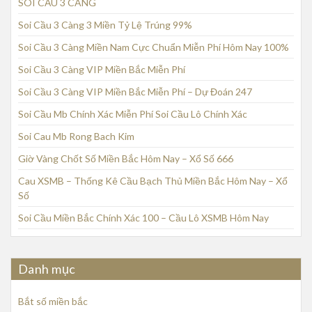
SOI CẦU 3 CÀNG
Soi Cầu 3 Càng 3 Miền Tỷ Lệ Trúng 99%
Soi Cầu 3 Càng Miền Nam Cực Chuẩn Miễn Phí Hôm Nay 100%
Soi Cầu 3 Càng VIP Miền Bắc Miễn Phí
Soi Cầu 3 Càng VIP Miền Bắc Miễn Phí – Dự Đoán 247
Soi Cầu Mb Chính Xác Miễn Phí Soi Cầu Lô Chính Xác
Soi Cau Mb Rong Bach Kim
Giờ Vàng Chốt Số Miền Bắc Hôm Nay – Xổ Số 666
Cau XSMB – Thống Kê Cầu Bạch Thủ Miền Bắc Hôm Nay – Xổ
Số
Soi Cầu Miền Bắc Chính Xác 100 – Cầu Lô XSMB Hôm Nay
Danh mục
Bắt số miền bắc