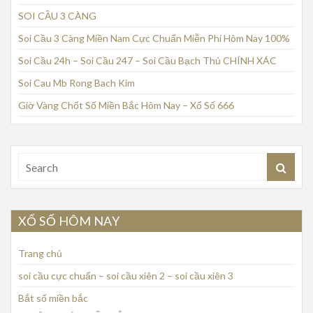
SOI CẦU 3 CÀNG
Soi Cầu 3 Càng Miền Nam Cực Chuẩn Miễn Phí Hôm Nay 100%
Soi Cầu 24h – Soi Cầu 247 – Soi Cầu Bạch Thủ CHÍNH XÁC
Soi Cau Mb Rong Bach Kim
Giờ Vàng Chốt Số Miền Bắc Hôm Nay – Xổ Số 666
XỔ SỐ HÔM NAY
Trang chủ
soi cầu cực chuẩn – soi cầu xiên 2 – soi cầu xiên 3
Bắt số miền bắc