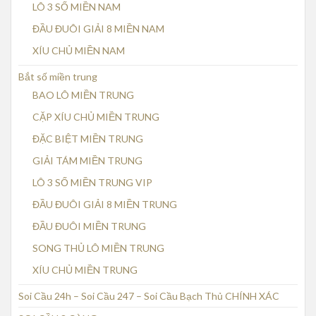
LÔ 3 SỐ MIỀN NAM
ĐẦU ĐUÔI GIẢI 8 MIỀN NAM
XÍU CHỦ MIỀN NAM
Bắt số miền trung
BAO LÔ MIỀN TRUNG
CẶP XÍU CHỦ MIỀN TRUNG
ĐẶC BIỆT MIỀN TRUNG
GIẢI TÁM MIỀN TRUNG
LÔ 3 SỐ MIỀN TRUNG VIP
ĐẦU ĐUÔI GIẢI 8 MIỀN TRUNG
ĐẦU ĐUÔI MIỀN TRUNG
SONG THỦ LÔ MIỀN TRUNG
XÍU CHỦ MIỀN TRUNG
Soi Cầu 24h – Soi Cầu 247 – Soi Cầu Bạch Thủ CHÍNH XÁC