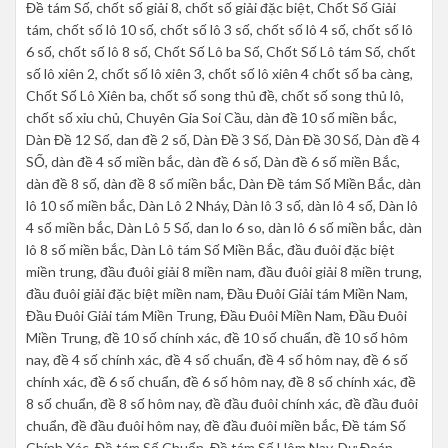
Đề tám Số, chốt số giải 8, chốt số giải đặc biệt, Chốt Số Giải
tám, chốt số lô 10 số, chốt số lô 3 số, chốt số lô 4 số, chốt số lô
6 số, chốt số lô 8 số, Chốt Số Lô ba Số, Chốt Số Lô tám Số, chốt
số lô xiên 2, chốt số lô xiên 3, chốt số lô xiên 4 chốt số ba càng,
Chốt Số Lô Xiên ba, chốt số song thủ đề, chốt số song thủ lô,
chốt số xỉu chủ, Chuyên Gia Soi Cầu, dàn đề 10 số miền bắc,
Dàn Đề 12 Số, dan đề 2 số, Dàn Đề 3 Số, Dàn Đề 30 Số, Dàn đề 4
SỐ, dàn đề 4 số miền bắc, dàn đề 6 số, Dàn đề 6 số miền Bắc,
dàn đề 8 số, dàn đề 8 số miền bắc, Dàn Đề tám Số Miền Bắc, dàn
lô 10 số miền bắc, Dàn Lô 2 Nháy, Dàn lô 3 số, dàn lô 4 số, Dàn lô
4 số miền bắc, Dàn Lô 5 Số, dan lo 6 so, dàn lô 6 số miền bắc, dàn
lô 8 số miền bắc, Dàn Lô tám Số Miền Bắc, đầu đuôi đặc biệt
miền trung, đầu đuôi giải 8 miền nam, đầu đuôi giải 8 miền trung,
đầu đuôi giải đặc biệt miền nam, Đầu Đuôi Giải tám Miền Nam,
Đầu Đuôi Giải tám Miền Trung, Đầu Đuôi Miền Nam, Đầu Đuôi
Miền Trung, đề 10 số chính xác, đề 10 số chuẩn, đề 10 số hôm
nay, đề 4 số chính xác, đề 4 số chuẩn, đề 4 số hôm nay, đề 6 số
chính xác, đề 6 số chuẩn, đề 6 số hôm nay, đề 8 số chính xác, đề
8 số chuẩn, đề 8 số hôm nay, đề đầu đuôi chính xác, đề đầu đuôi
chuẩn, đề đầu đuôi hôm nay, đề đầu đuôi miền bắc, Đề tám Số
Chính Xác, Đề tám Số Chuẩn, Đề tám Số Hôm Nay, Dự Đoán