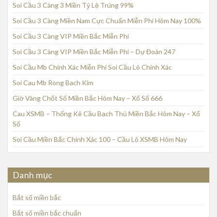
Soi Cầu 3 Càng 3 Miền Tỷ Lệ Trúng 99%
Soi Cầu 3 Càng Miền Nam Cực Chuẩn Miễn Phí Hôm Nay 100%
Soi Cầu 3 Càng VIP Miền Bắc Miễn Phí
Soi Cầu 3 Càng VIP Miền Bắc Miễn Phí – Dự Đoán 247
Soi Cầu Mb Chính Xác Miễn Phí Soi Cầu Lô Chính Xác
Soi Cau Mb Rong Bach Kim
Giờ Vàng Chốt Số Miền Bắc Hôm Nay – Xổ Số 666
Cau XSMB – Thống Kê Cầu Bạch Thủ Miền Bắc Hôm Nay – Xổ
Số
Soi Cầu Miền Bắc Chính Xác 100 – Cầu Lô XSMB Hôm Nay
Danh mục
Bắt số miền bắc
Bắt số miền bắc chuẩn