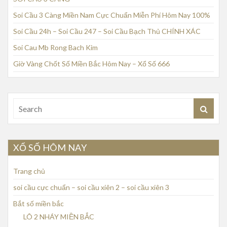
Soi Cầu 3 Càng Miền Nam Cực Chuẩn Miễn Phí Hôm Nay 100%
Soi Cầu 24h – Soi Cầu 247 – Soi Cầu Bạch Thủ CHÍNH XÁC
Soi Cau Mb Rong Bach Kim
Giờ Vàng Chốt Số Miền Bắc Hôm Nay – Xổ Số 666
XỔ SỐ HÔM NAY
Trang chủ
soi cầu cực chuẩn – soi cầu xiên 2 – soi cầu xiên 3
Bắt số miền bắc
LÔ 2 NHÁY MIỀN BẮC