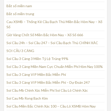
Bắt số miền nam
Bắt số miền trung
Cau XSMB – Thống Kê Cầu Bạch Thủ Miền Bắc Hôm Nay – Xổ
Số
Giờ Vàng Chốt Số Miền Bắc Hôm Nay – Xổ Số 666
Soi Cầu 24h – Soi Cầu 247 – Soi Cầu Bạch Thủ CHÍNH XÁC
SOI CẦU 3 CÀNG
Soi Cầu 3 Càng 3 Miền Tỷ Lệ Trúng 99%
Soi Cầu 3 Càng Miền Nam Cực Chuẩn Miễn Phí Hôm Nay 100%
Soi Cầu 3 Càng VIP Miền Bắc Miễn Phí
Soi Cầu 3 Càng VIP Miền Bắc Miễn Phí – Dự Đoán 247
Soi Cầu Mb Chính Xác Miễn Phí Soi Cầu Lô Chính Xác
Soi Cau Mb Rong Bach Kim
Soi Cầu Miền Bắc Chính Xác 100 – Cầu Lô XSMB Hôm Nay