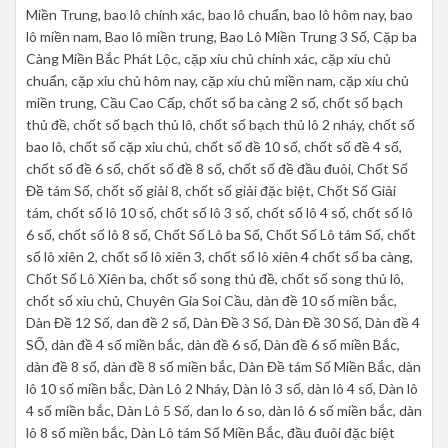
Miền Trung, bao lô chính xác, bao lô chuẩn, bao lô hôm nay, bao
lô miền nam, Bao lô miền trung, Bao Lô Miền Trung 3 Số, Cặp ba
Càng Miền Bắc Phát Lộc, cặp xíu chủ chính xác, cặp xíu chủ
chuẩn, cặp xỉu chủ hôm nay, cặp xíu chủ miền nam, cặp xíu chủ
miền trung, Cầu Cao Cấp, chốt số ba càng 2 số, chốt số bạch
thủ đề, chốt số bạch thủ lô, chốt số bạch thủ lô 2 nháy, chốt số
bao lô, chốt số cặp xỉu chủ, chốt số đề 10 số, chốt số đề 4 số,
chốt số đề 6 số, chốt số đề 8 số, chốt số đề đầu đuôi, Chốt Số
Đề tám Số, chốt số giải 8, chốt số giải đặc biệt, Chốt Số Giải
tám, chốt số lô 10 số, chốt số lô 3 số, chốt số lô 4 số, chốt số lô
6 số, chốt số lô 8 số, Chốt Số Lô ba Số, Chốt Số Lô tám Số, chốt
số lô xiên 2, chốt số lô xiên 3, chốt số lô xiên 4 chốt số ba càng,
Chốt Số Lô Xiên ba, chốt số song thủ đề, chốt số song thủ lô,
chốt số xỉu chủ, Chuyên Gia Soi Cầu, dàn đề 10 số miền bắc,
Dàn Đề 12 Số, dan đề 2 số, Dàn Đề 3 Số, Dàn Đề 30 Số, Dàn đề 4
SỐ, dàn đề 4 số miền bắc, dàn đề 6 số, Dàn đề 6 số miền Bắc,
dàn đề 8 số, dàn đề 8 số miền bắc, Dàn Đề tám Số Miền Bắc, dàn
lô 10 số miền bắc, Dàn Lô 2 Nháy, Dàn lô 3 số, dàn lô 4 số, Dàn lô
4 số miền bắc, Dàn Lô 5 Số, dan lo 6 so, dàn lô 6 số miền bắc, dàn
lô 8 số miền bắc, Dàn Lô tám Số Miền Bắc, đầu đuôi đặc biệt