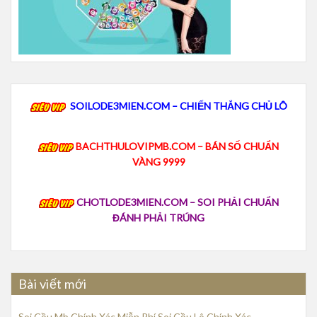
SOILODE3MIEN.COM – CHIẾN THẮNG CHỦ LÔ
BACHTHULOVIPMB.COM – BÁN SỐ CHUẨN
VÀNG 9999
CHOTLODE3MIEN.COM – SOI PHẢI CHUẨN
ĐÁNH PHẢI TRÚNG
Bài viết mới
Soi Cầu Mb Chính Xác Miễn Phí Soi Cầu Lô Chính Xác