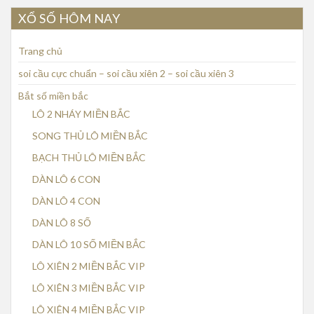
XỔ SỐ HÔM NAY
Trang chủ
soi cầu cực chuẩn – soi cầu xiên 2 – soi cầu xiên 3
Bắt số miền bắc
LÔ 2 NHÁY MIỀN BẮC
SONG THỦ LÔ MIỀN BẮC
BẠCH THỦ LÔ MIỀN BẮC
DÀN LÔ 6 CON
DÀN LÔ 4 CON
DÀN LÔ 8 SỐ
DÀN LÔ 10 SỐ MIỀN BẮC
LÔ XIÊN 2 MIỀN BẮC VIP
LÔ XIÊN 3 MIỀN BẮC VIP
LÔ XIÊN 4 MIỀN BẮC VIP