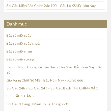
Soi Cầu Miền Bắc Chính Xác 100 – Cầu Lô XSMB Hôm Nay
Danh mục
Bắt số miền bắc
Bắt số miền bắc chuẩn
Bắt số miền nam
Bắt số miền trung
Cau XSMB – Thống Kê Cầu Bạch Thủ Miền Bắc Hôm Nay – Xổ
Số
Giờ Vàng Chốt Số Miền Bắc Hôm Nay – Xổ Số 666
Soi Cầu 24h – Soi Cầu 247 – Soi Cầu Bạch Thủ CHÍNH XÁC
SOI CẦU 3 CÀNG
Soi Cầu 3 Càng 3 Miền Tỷ Lệ Trúng 99%