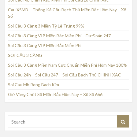
Cau XSMB – Thống Kê Cầu Bạch Thủ Miền Bắc Hôm Nay – Xổ
Số
Soi Cầu 3 Càng 3 Miền Tỷ Lệ Trúng 99%
Soi Cầu 3 Càng VIP Miền Bắc Miễn Phí – Dự Đoán 247
Soi Cầu 3 Càng VIP Miền Bắc Miễn Phí
SOI CẦU 3 CÀNG
Soi Cầu 3 Càng Miền Nam Cực Chuẩn Miễn Phí Hôm Nay 100%
Soi Cầu 24h – Soi Cầu 247 – Soi Cầu Bạch Thủ CHÍNH XÁC
Soi Cau Mb Rong Bach Kim
Giờ Vàng Chốt Số Miền Bắc Hôm Nay – Xổ Số 666