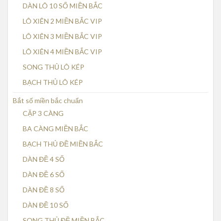
DÀN LÔ 10 SỐ MIỀN BẮC
LÔ XIÊN 2 MIỀN BẮC VIP
LÔ XIÊN 3 MIỀN BẮC VIP
LÔ XIÊN 4 MIỀN BẮC VIP
SONG THỦ LÔ KÉP
BẠCH THỦ LÔ KÉP
Bắt số miền bắc chuẩn
CẶP 3 CÀNG
BA CÀNG MIỀN BẮC
BẠCH THỦ ĐỀ MIỀN BẮC
DÀN ĐỀ 4 SỐ
DÀN ĐỀ 6 SỐ
DÀN ĐỀ 8 SỐ
DÀN ĐỀ 10 SỐ
SONG THỦ ĐỀ MIỀN BẮC