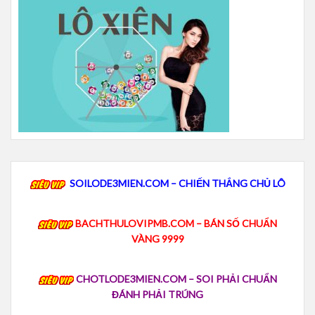
SOILODE3MIEN.COM – CHIẾN THẮNG CHỦ LÔ
BACHTHULOVIPMB.COM – BÁN SỐ CHUẨN
VÀNG 9999
CHOTLODE3MIEN.COM – SOI PHẢI CHUẨN
ĐÁNH PHẢI TRÚNG