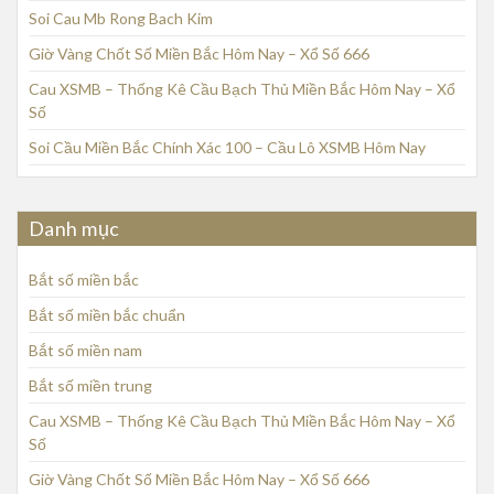
Soi Cau Mb Rong Bach Kim
Giờ Vàng Chốt Số Miền Bắc Hôm Nay – Xổ Số 666
Cau XSMB – Thống Kê Cầu Bạch Thủ Miền Bắc Hôm Nay – Xổ
Số
Soi Cầu Miền Bắc Chính Xác 100 – Cầu Lô XSMB Hôm Nay
Danh mục
Bắt số miền bắc
Bắt số miền bắc chuẩn
Bắt số miền nam
Bắt số miền trung
Cau XSMB – Thống Kê Cầu Bạch Thủ Miền Bắc Hôm Nay – Xổ
Số
Giờ Vàng Chốt Số Miền Bắc Hôm Nay – Xổ Số 666