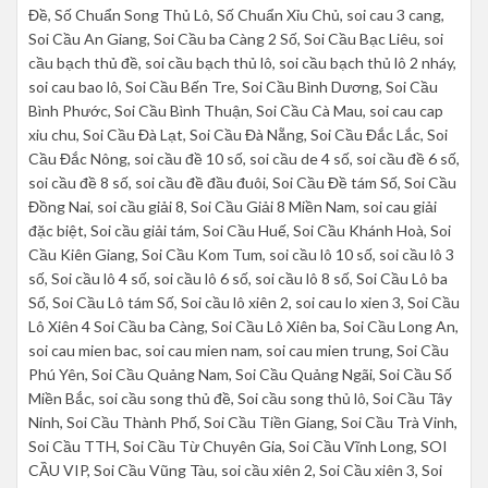
Đề, Số Chuẩn Song Thủ Lô, Số Chuẩn Xỉu Chủ, soi cau 3 cang,
Soi Cầu An Giang, Soi Cầu ba Càng 2 Số, Soi Cầu Bạc Liêu, soi
cầu bạch thủ đề, soi cầu bạch thủ lô, soi cầu bạch thủ lô 2 nháy,
soi cau bao lô, Soi Cầu Bến Tre, Soi Cầu Bình Dương, Soi Cầu
Bình Phước, Soi Cầu Bình Thuận, Soi Cầu Cà Mau, soi cau cap
xiu chu, Soi Cầu Đà Lạt, Soi Cầu Đà Nẵng, Soi Cầu Đắc Lắc, Soi
Cầu Đắc Nông, soi cầu đề 10 số, soi cầu de 4 số, soi cầu đề 6 số,
soi cầu đề 8 số, soi cầu đề đầu đuôi, Soi Cầu Đề tám Số, Soi Cầu
Đồng Nai, soi cầu giải 8, Soi Cầu Giải 8 Miền Nam, soi cau giải
đặc biệt, Soi cầu giải tám, Soi Cầu Huế, Soi Cầu Khánh Hoà, Soi
Cầu Kiên Giang, Soi Cầu Kom Tum, soi cầu lô 10 số, soi cầu lô 3
số, Soi cầu lô 4 số, soi cầu lô 6 số, soi cầu lô 8 số, Soi Cầu Lô ba
Số, Soi Cầu Lô tám Số, Soi cầu lô xiên 2, soi cau lo xien 3, Soi Cầu
Lô Xiên 4 Soi Cầu ba Càng, Soi Cầu Lô Xiên ba, Soi Cầu Long An,
soi cau mien bac, soi cau mien nam, soi cau mien trung, Soi Cầu
Phú Yên, Soi Cầu Quảng Nam, Soi Cầu Quảng Ngãi, Soi Cầu Số
Miền Bắc, soi cầu song thủ đề, Soi cầu song thủ lô, Soi Cầu Tây
Ninh, Soi Cầu Thành Phố, Soi Cầu Tiền Giang, Soi Cầu Trà Vinh,
Soi Cầu TTH, Soi Cầu Từ Chuyên Gia, Soi Cầu Vĩnh Long, SOI
CẦU VIP, Soi Cầu Vũng Tàu, soi cầu xiên 2, Soi Cầu xiên 3, Soi