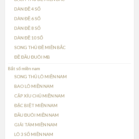
DÀN ĐỀ 4 SỐ
DÀN ĐỀ 6 SỐ
DÀN ĐỀ 8 SỐ
DÀN ĐỀ 10 SỐ
SONG THỦ ĐỀ MIỀN BẮC
ĐỀ ĐẦU ĐUÔI MB
Bắt số miền nam
SONG THỦ LÔ MIỀN NAM
BAO LÔ MIỀN NAM
CẶP XÍU CHỦ MIỀN NAM
ĐẶC BIỆT MIỀN NAM
ĐẦU ĐUÔI MIỀN NAM
GIẢI TÁM MIỀN NAM
LÔ 3 SỐ MIỀN NAM