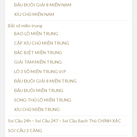
ĐẦU ĐUÔI GIẢI 8 MIỀN NAM
XÍU CHỦ MIỀN NAM
Bắt số miền trung
BAO LÔ MIỀN TRUNG
CẶP XÍU CHỦ MIỀN TRUNG
ĐẶC BIỆT MIỀN TRUNG
GIẢI TÁM MIỀN TRUNG
LÔ 3 SỐ MIỀN TRUNG VIP
ĐẦU ĐUÔI GIẢI 8 MIỀN TRUNG
ĐẦU ĐUÔI MIỀN TRUNG
SONG THỦ LÔ MIỀN TRUNG
XÍU CHỦ MIỀN TRUNG
Soi Cầu 24h – Soi Cầu 247 – Soi Cầu Bạch Thủ CHÍNH XÁC
SOI CẦU 3 CÀNG