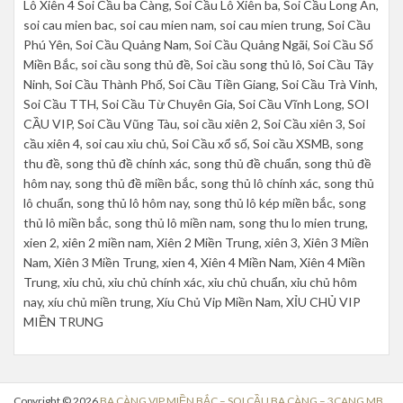
Lô Xiên 4 Soi Cầu ba Càng, Soi Cầu Lô Xiên ba, Soi Cầu Long An,
soi cau mien bac, soi cau mien nam, soi cau mien trung, Soi Cầu
Phú Yên, Soi Cầu Quảng Nam, Soi Cầu Quảng Ngãi, Soi Cầu Số
Miền Bắc, soi cầu song thủ đề, Soi cầu song thủ lô, Soi Cầu Tây
Ninh, Soi Cầu Thành Phố, Soi Cầu Tiền Giang, Soi Cầu Trà Vinh,
Soi Cầu TTH, Soi Cầu Từ Chuyên Gia, Soi Cầu Vĩnh Long, SOI
CẦU VIP, Soi Cầu Vũng Tàu, soi cầu xiên 2, Soi Cầu xiên 3, Soi
cầu xiên 4, soi cau xỉu chủ, Soi Cầu xổ số, Soi cầu XSMB, song
thu đề, song thủ đề chính xác, song thủ đề chuẩn, song thủ đề
hôm nay, song thủ đề miền bắc, song thủ lô chính xác, song thủ
lô chuẩn, song thủ lô hôm nay, song thủ lô kép miền bắc, song
thủ lô miền bắc, song thủ lô miền nam, song thu lo mien trung,
xien 2, xiên 2 miền nam, Xiên 2 Miền Trung, xiên 3, Xiên 3 Miền
Nam, Xiên 3 Miền Trung, xien 4, Xiên 4 Miền Nam, Xiên 4 Miền
Trung, xỉu chủ, xỉu chủ chính xác, xỉu chủ chuẩn, xỉu chủ hôm
nay, xíu chủ miền trung, Xíu Chủ Vip Miền Nam, XỈU CHỦ VIP
MIỀN TRUNG
Copyright © 2026
BA CÀNG VIP MIỀN BẮC – SOI CẦU BA CÀNG – 3CANG MB
.