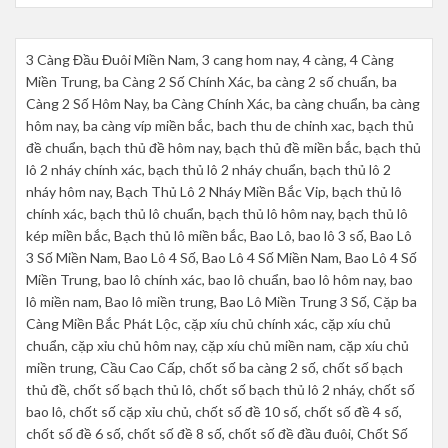
3 Càng Đầu Đuôi Miền Nam, 3 cang hom nay, 4 càng, 4 Càng
Miền Trung, ba Càng 2 Số Chính Xác, ba càng 2 số chuẩn, ba
Càng 2 Số Hôm Nay, ba Càng Chính Xác, ba càng chuẩn, ba càng
hôm nay, ba càng víp miền bắc, bach thu de chinh xac, bạch thủ
đề chuẩn, bạch thủ đề hôm nay, bạch thủ đề miền bắc, bạch thủ
lô 2 nháy chính xác, bạch thủ lô 2 nháy chuẩn, bạch thủ lô 2
nháy hôm nay, Bạch Thủ Lô 2 Nháy Miền Bắc Vip, bạch thủ lô
chính xác, bạch thủ lô chuẩn, bạch thủ lô hôm nay, bạch thủ lô
kép miền bắc, Bạch thủ lô miền bắc, Bao Lô, bao lô 3 số, Bao Lô
3 Số Miền Nam, Bao Lô 4 Số, Bao Lô 4 Số Miền Nam, Bao Lô 4 Số
Miền Trung, bao lô chính xác, bao lô chuẩn, bao lô hôm nay, bao
lô miền nam, Bao lô miền trung, Bao Lô Miền Trung 3 Số, Cặp ba
Càng Miền Bắc Phát Lộc, cặp xíu chủ chính xác, cặp xíu chủ
chuẩn, cặp xỉu chủ hôm nay, cặp xíu chủ miền nam, cặp xíu chủ
miền trung, Cầu Cao Cấp, chốt số ba càng 2 số, chốt số bạch
thủ đề, chốt số bạch thủ lô, chốt số bạch thủ lô 2 nháy, chốt số
bao lô, chốt số cặp xỉu chủ, chốt số đề 10 số, chốt số đề 4 số,
chốt số đề 6 số, chốt số đề 8 số, chốt số đề đầu đuôi, Chốt Số