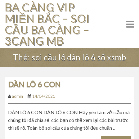
BA CÀNG VIP
Skip
to
MIỀN BẮC – SOI
content
CẦU BA CÀNG –
3CANG MB
Thẻ:
soi cầu lô dàn lô 6 số xsmb
DÀN LÔ 6 CON
admin
14/04/2021
DÀN LÔ 6 CON DÀN LÔ 6 CON Hãy yên tâm với cầu mà
chúng tôi đã chia sẻ, các bạn có thể xem lại các bài trước
thì sẽ rõ. Toàn bộ soi cầu của chúng tôi đều chuẩn …