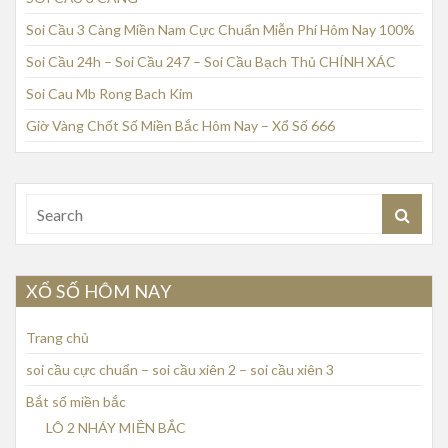
Soi Cầu 3 Càng Miền Nam Cực Chuẩn Miễn Phí Hôm Nay 100%
Soi Cầu 24h – Soi Cầu 247 – Soi Cầu Bạch Thủ CHÍNH XÁC
Soi Cau Mb Rong Bach Kim
Giờ Vàng Chốt Số Miền Bắc Hôm Nay – Xổ Số 666
XỔ SỐ HÔM NAY
Trang chủ
soi cầu cực chuẩn – soi cầu xiên 2 – soi cầu xiên 3
Bắt số miền bắc
LÔ 2 NHÁY MIỀN BẮC