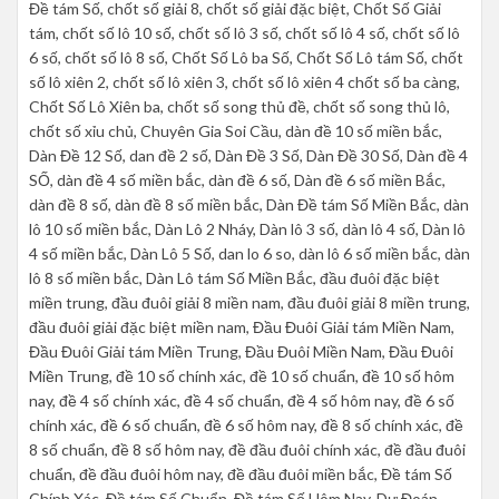
Đề tám Số, chốt số giải 8, chốt số giải đặc biệt, Chốt Số Giải
tám, chốt số lô 10 số, chốt số lô 3 số, chốt số lô 4 số, chốt số lô
6 số, chốt số lô 8 số, Chốt Số Lô ba Số, Chốt Số Lô tám Số, chốt
số lô xiên 2, chốt số lô xiên 3, chốt số lô xiên 4 chốt số ba càng,
Chốt Số Lô Xiên ba, chốt số song thủ đề, chốt số song thủ lô,
chốt số xỉu chủ, Chuyên Gia Soi Cầu, dàn đề 10 số miền bắc,
Dàn Đề 12 Số, dan đề 2 số, Dàn Đề 3 Số, Dàn Đề 30 Số, Dàn đề 4
SỐ, dàn đề 4 số miền bắc, dàn đề 6 số, Dàn đề 6 số miền Bắc,
dàn đề 8 số, dàn đề 8 số miền bắc, Dàn Đề tám Số Miền Bắc, dàn
lô 10 số miền bắc, Dàn Lô 2 Nháy, Dàn lô 3 số, dàn lô 4 số, Dàn lô
4 số miền bắc, Dàn Lô 5 Số, dan lo 6 so, dàn lô 6 số miền bắc, dàn
lô 8 số miền bắc, Dàn Lô tám Số Miền Bắc, đầu đuôi đặc biệt
miền trung, đầu đuôi giải 8 miền nam, đầu đuôi giải 8 miền trung,
đầu đuôi giải đặc biệt miền nam, Đầu Đuôi Giải tám Miền Nam,
Đầu Đuôi Giải tám Miền Trung, Đầu Đuôi Miền Nam, Đầu Đuôi
Miền Trung, đề 10 số chính xác, đề 10 số chuẩn, đề 10 số hôm
nay, đề 4 số chính xác, đề 4 số chuẩn, đề 4 số hôm nay, đề 6 số
chính xác, đề 6 số chuẩn, đề 6 số hôm nay, đề 8 số chính xác, đề
8 số chuẩn, đề 8 số hôm nay, đề đầu đuôi chính xác, đề đầu đuôi
chuẩn, đề đầu đuôi hôm nay, đề đầu đuôi miền bắc, Đề tám Số
Chính Xác, Đề tám Số Chuẩn, Đề tám Số Hôm Nay, Dự Đoán