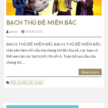
BẠCH THỦ ĐỀ MIỀN BẮC
admin
14/04/2021
BẠCH THỦ ĐỀ MIỀN BẮC BẠCH THỦ ĐỀ MIỀN BẮC
Hãy yên tâm với cầu mà chúng tôi đã chia sẻ, các bạn có
thể xem lại các bài trước thì sẽ rõ. Toàn bộ soi cầu của
chúng tôi …
Read more
Bắt số miền bắc chuẩn