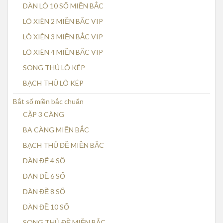
DÀN LÔ 10 SỐ MIỀN BẮC
LÔ XIÊN 2 MIỀN BẮC VIP
LÔ XIÊN 3 MIỀN BẮC VIP
LÔ XIÊN 4 MIỀN BẮC VIP
SONG THỦ LÔ KÉP
BẠCH THỦ LÔ KÉP
Bắt số miền bắc chuẩn
CẶP 3 CÀNG
BA CÀNG MIỀN BẮC
BẠCH THỦ ĐỀ MIỀN BẮC
DÀN ĐỀ 4 SỐ
DÀN ĐỀ 6 SỐ
DÀN ĐỀ 8 SỐ
DÀN ĐỀ 10 SỐ
SONG THỦ ĐỀ MIỀN BẮC