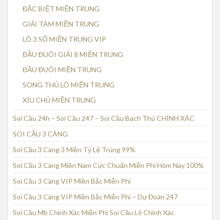
ĐẶC BIỆT MIỀN TRUNG
GIẢI TÁM MIỀN TRUNG
LÔ 3 SỐ MIỀN TRUNG VIP
ĐẦU ĐUÔI GIẢI 8 MIỀN TRUNG
ĐẦU ĐUÔI MIỀN TRUNG
SONG THỦ LÔ MIỀN TRUNG
XÍU CHỦ MIỀN TRUNG
Soi Cầu 24h – Soi Cầu 247 – Soi Cầu Bạch Thủ CHÍNH XÁC
SOI CẦU 3 CÀNG
Soi Cầu 3 Càng 3 Miền Tỷ Lệ Trúng 99%
Soi Cầu 3 Càng Miền Nam Cực Chuẩn Miễn Phí Hôm Nay 100%
Soi Cầu 3 Càng VIP Miền Bắc Miễn Phí
Soi Cầu 3 Càng VIP Miền Bắc Miễn Phí – Dự Đoán 247
Soi Cầu Mb Chính Xác Miễn Phí Soi Cầu Lô Chính Xác