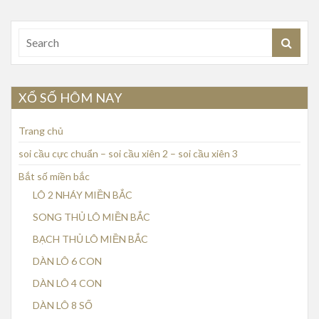
XỔ SỐ HÔM NAY
Trang chủ
soi cầu cực chuẩn – soi cầu xiên 2 – soi cầu xiên 3
Bắt số miền bắc
LÔ 2 NHÁY MIỀN BẮC
SONG THỦ LÔ MIỀN BẮC
BẠCH THỦ LÔ MIỀN BẮC
DÀN LÔ 6 CON
DÀN LÔ 4 CON
DÀN LÔ 8 SỐ