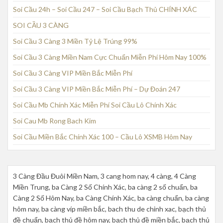
Soi Cầu 24h – Soi Cầu 247 – Soi Cầu Bạch Thủ CHÍNH XÁC
SOI CẦU 3 CÀNG
Soi Cầu 3 Càng 3 Miền Tỷ Lệ Trúng 99%
Soi Cầu 3 Càng Miền Nam Cực Chuẩn Miễn Phí Hôm Nay 100%
Soi Cầu 3 Càng VIP Miền Bắc Miễn Phí
Soi Cầu 3 Càng VIP Miền Bắc Miễn Phí – Dự Đoán 247
Soi Cầu Mb Chính Xác Miễn Phí Soi Cầu Lô Chính Xác
Soi Cau Mb Rong Bach Kim
Soi Cầu Miền Bắc Chính Xác 100 – Cầu Lô XSMB Hôm Nay
3 Càng Đầu Đuôi Miền Nam, 3 cang hom nay, 4 càng, 4 Càng
Miền Trung, ba Càng 2 Số Chính Xác, ba càng 2 số chuẩn, ba
Càng 2 Số Hôm Nay, ba Càng Chính Xác, ba càng chuẩn, ba càng
hôm nay, ba càng víp miền bắc, bach thu de chinh xac, bạch thủ
đề chuẩn, bạch thủ đề hôm nay, bạch thủ đề miền bắc, bạch thủ