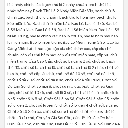
lô 2 nháy chính xác, bạch thủ lô 2 nháy chuẩn, bạch thủ lô 2
nháy hôm nay, Bạch Thủ Lô 2 Nháy Miền Bắc Vip, bạch thủ lô
chính xác, bạch thủ lô chuẩn, bạch thủ lô hôm nay, bạch thủ lô
kép miền bắc, Bạch thủ lô miền bắc, Bao Lô, bao lô 3 số, Bao Lô
3 Số Miền Nam, Bao Lô 4 Số, Bao Lô 4 Số Miền Nam, Bao Lô 4 Số
Miền Trung, bao lô chính xác, bao lô chuẩn, bao lô hôm nay, bao
lô miền nam, Bao lô miền trung, Bao Lô Miền Trung 3 Số, Cặp ba
Càng Miền Bắc Phát Lộc, cặp xíu chủ chính xác, cặp xíu chủ
chuẩn, cặp xỉu chủ hôm nay, cặp xíu chủ miền nam, cặp xíu chủ
miền trung, Cầu Cao Cấp, chốt số ba càng 2 số, chốt số bạch
thủ đề, chốt số bạch thủ lô, chốt số bạch thủ lô 2 nháy, chốt số
bao lô, chốt số cặp xỉu chủ, chốt số đề 10 số, chốt số đề 4 số,
chốt số đề 6 số, chốt số đề 8 số, chốt số đề đầu đuôi, Chốt Số
Đề tám Số, chốt số giải 8, chốt số giải đặc biệt, Chốt Số Giải
tám, chốt số lô 10 số, chốt số lô 3 số, chốt số lô 4 số, chốt số lô
6 số, chốt số lô 8 số, Chốt Số Lô ba Số, Chốt Số Lô tám Số, chốt
số lô xiên 2, chốt số lô xiên 3, chốt số lô xiên 4 chốt số ba càng,
Chốt Số Lô Xiên ba, chốt số song thủ đề, chốt số song thủ lô,
chốt số xỉu chủ, Chuyên Gia Soi Cầu, dàn đề 10 số miền bắc,
Dàn Đề 12 Số, dan đề 2 số, Dàn Đề 3 Số, Dàn Đề 30 Số, Dàn đề 4