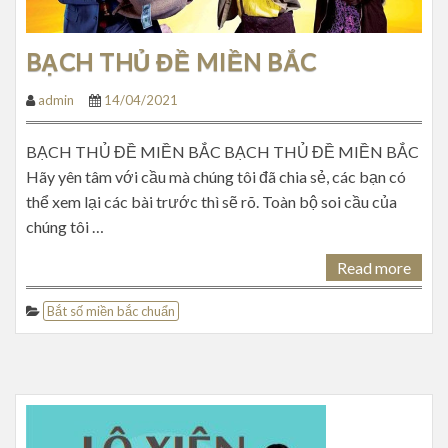
BẠCH THỦ ĐỀ MIỀN BẮC
admin
14/04/2021
BẠCH THỦ ĐỀ MIỀN BẮC BẠCH THỦ ĐỀ MIỀN BẮC
Hãy yên tâm với cầu mà chúng tôi đã chia sẻ, các bạn có
thể xem lại các bài trước thì sẽ rõ. Toàn bộ soi cầu của
chúng tôi …
Read more
Bắt số miền bắc chuẩn