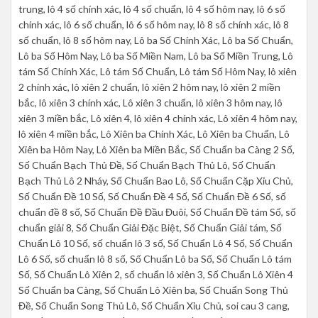
trung, lô 4 số chính xác, lô 4 số chuẩn, lô 4 số hôm nay, lô 6 số
chính xác, lô 6 số chuẩn, lô 6 số hôm nay, lô 8 số chính xác, lô 8
số chuẩn, lô 8 số hôm nay, Lô ba Số Chính Xác, Lô ba Số Chuẩn,
Lô ba Số Hôm Nay, Lô ba Số Miền Nam, Lô ba Số Miền Trung, Lô
tám Số Chính Xác, Lô tám Số Chuẩn, Lô tám Số Hôm Nay, lô xiên
2 chính xác, lô xiên 2 chuẩn, lô xiên 2 hôm nay, lô xiên 2 miền
bắc, lô xiên 3 chính xác, Lô xiên 3 chuẩn, lô xiên 3 hôm nay, lô
xiên 3 miền bắc, Lô xiên 4, lô xiên 4 chính xác, Lô xiên 4 hôm nay,
lô xiên 4 miền bắc, Lô Xiên ba Chính Xác, Lô Xiên ba Chuẩn, Lô
Xiên ba Hôm Nay, Lô Xiên ba Miền Bắc, Số Chuẩn ba Càng 2 Số,
Số Chuẩn Bạch Thủ Đề, Số Chuẩn Bạch Thủ Lô, Số Chuẩn
Bạch Thủ Lô 2 Nháy, Số Chuẩn Bao Lô, Số Chuẩn Cặp Xỉu Chủ,
Số Chuẩn Đề 10 Số, Số Chuẩn Đề 4 Số, Số Chuẩn Đề 6 Số, số
chuẩn đề 8 số, Số Chuẩn Đề Đầu Đuôi, Số Chuẩn Đề tám Số, số
chuẩn giải 8, Số Chuẩn Giải Đặc Biệt, Số Chuẩn Giải tám, Số
Chuẩn Lô 10 Số, số chuẩn lô 3 số, Số Chuẩn Lô 4 Số, Số Chuẩn
Lô 6 Số, số chuẩn lô 8 số, Số Chuẩn Lô ba Số, Số Chuẩn Lô tám
Số, Số Chuẩn Lô Xiên 2, số chuẩn lô xiên 3, Số Chuẩn Lô Xiên 4
Số Chuẩn ba Càng, Số Chuẩn Lô Xiên ba, Số Chuẩn Song Thủ
Đề, Số Chuẩn Song Thủ Lô, Số Chuẩn Xỉu Chủ, soi cau 3 cang,