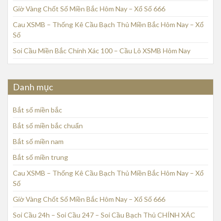
Giờ Vàng Chốt Số Miền Bắc Hôm Nay – Xổ Số 666
Cau XSMB – Thống Kê Cầu Bạch Thủ Miền Bắc Hôm Nay – Xổ
Số
Soi Cầu Miền Bắc Chính Xác 100 – Cầu Lô XSMB Hôm Nay
Danh mục
Bắt số miền bắc
Bắt số miền bắc chuẩn
Bắt số miền nam
Bắt số miền trung
Cau XSMB – Thống Kê Cầu Bạch Thủ Miền Bắc Hôm Nay – Xổ
Số
Giờ Vàng Chốt Số Miền Bắc Hôm Nay – Xổ Số 666
Soi Cầu 24h – Soi Cầu 247 – Soi Cầu Bạch Thủ CHÍNH XÁC