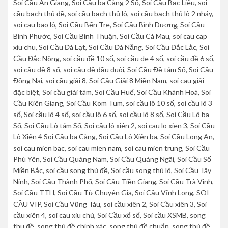
Soi Cầu An Giang, Soi Cầu ba Càng 2 Số, Soi Cầu Bạc Liêu, soi
cầu bạch thủ đề, soi cầu bạch thủ lô, soi cầu bạch thủ lô 2 nháy,
soi cau bao lô, Soi Cầu Bến Tre, Soi Cầu Bình Dương, Soi Cầu
Bình Phước, Soi Cầu Bình Thuận, Soi Cầu Cà Mau, soi cau cap
xiu chu, Soi Cầu Đà Lạt, Soi Cầu Đà Nẵng, Soi Cầu Đắc Lắc, Soi
Cầu Đắc Nông, soi cầu đề 10 số, soi cầu de 4 số, soi cầu đề 6 số,
soi cầu đề 8 số, soi cầu đề đầu đuôi, Soi Cầu Đề tám Số, Soi Cầu
Đồng Nai, soi cầu giải 8, Soi Cầu Giải 8 Miền Nam, soi cau giải
đặc biệt, Soi cầu giải tám, Soi Cầu Huế, Soi Cầu Khánh Hoà, Soi
Cầu Kiên Giang, Soi Cầu Kom Tum, soi cầu lô 10 số, soi cầu lô 3
số, Soi cầu lô 4 số, soi cầu lô 6 số, soi cầu lô 8 số, Soi Cầu Lô ba
Số, Soi Cầu Lô tám Số, Soi cầu lô xiên 2, soi cau lo xien 3, Soi Cầu
Lô Xiên 4 Soi Cầu ba Càng, Soi Cầu Lô Xiên ba, Soi Cầu Long An,
soi cau mien bac, soi cau mien nam, soi cau mien trung, Soi Cầu
Phú Yên, Soi Cầu Quảng Nam, Soi Cầu Quảng Ngãi, Soi Cầu Số
Miền Bắc, soi cầu song thủ đề, Soi cầu song thủ lô, Soi Cầu Tây
Ninh, Soi Cầu Thành Phố, Soi Cầu Tiền Giang, Soi Cầu Trà Vinh,
Soi Cầu TTH, Soi Cầu Từ Chuyên Gia, Soi Cầu Vĩnh Long, SOI
CẦU VIP, Soi Cầu Vũng Tàu, soi cầu xiên 2, Soi Cầu xiên 3, Soi
cầu xiên 4, soi cau xỉu chủ, Soi Cầu xổ số, Soi cầu XSMB, song
thu đề, song thủ đề chính xác, song thủ đề chuẩn, song thủ đề