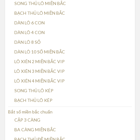
SONG THỦ LÔ MIỀN BẮC
BẠCH THỦ LÔ MIỀN BẮC
DÀN LÔ 6 CON
DÀN LÔ 4 CON
DÀN LÔ 8 SỐ
DÀN LÔ 10 SỐ MIỀN BẮC
LÔ XIÊN 2 MIỀN BẮC VIP
LÔ XIÊN 3 MIỀN BẮC VIP
LÔ XIÊN 4 MIỀN BẮC VIP
SONG THỦ LÔ KÉP
BẠCH THỦ LÔ KÉP
Bắt số miền bắc chuẩn
CẶP 3 CÀNG
BA CÀNG MIỀN BẮC
BẠCH THỦ ĐỀ MIỀN BẮC