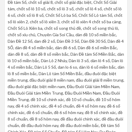
Đề tám Số, chốt số giải 8, chốt số giải đặc biệt, Chốt Số Giải
tám, chốt số lô 10 số, chốt số lô 3 số, chốt số lô 4 số, chốt số lô
6 số, chốt số lô 8 số, Chốt Số Lô ba Số, Chốt Số Lô tám Số, chốt
số lô xiên 2, chốt số lô xiên 3, chốt số lô xiên 4 chốt số ba càng,
Chốt Số Lô Xiên ba, chốt số song thủ đề, chốt số song thủ lô,
chốt số xỉu chủ, Chuyên Gia Soi Cầu, dàn đề 10 số miền bắc,
Dàn Đề 12 Số, dan đề 2 số, Dàn Đề 3 Số, Dàn Đề 30 Số, Dàn đề 4
SỐ, dàn đề 4 số miền bắc, dàn đề 6 số, Dàn đề 6 số miền Bắc,
dàn đề 8 số, dàn đề 8 số miền bắc, Dàn Đề tám Số Miền Bắc, dàn
lô 10 số miền bắc, Dàn Lô 2 Nháy, Dàn lô 3 số, dàn lô 4 số, Dàn lô
4 số miền bắc, Dàn Lô 5 Số, dan lo 6 so, dàn lô 6 số miền bắc, dàn
lô 8 số miền bắc, Dàn Lô tám Số Miền Bắc, đầu đuôi đặc biệt
miền trung, đầu đuôi giải 8 miền nam, đầu đuôi giải 8 miền trung,
đầu đuôi giải đặc biệt miền nam, Đầu Đuôi Giải tám Miền Nam,
Đầu Đuôi Giải tám Miền Trung, Đầu Đuôi Miền Nam, Đầu Đuôi
Miền Trung, đề 10 số chính xác, đề 10 số chuẩn, đề 10 số hôm
nay, đề 4 số chính xác, đề 4 số chuẩn, đề 4 số hôm nay, đề 6 số
chính xác, đề 6 số chuẩn, đề 6 số hôm nay, đề 8 số chính xác, đề
8 số chuẩn, đề 8 số hôm nay, đề đầu đuôi chính xác, đề đầu đuôi
chuẩn, đề đầu đuôi hôm nay, đề đầu đuôi miền bắc, Đề tám Số
Chính Xác, Đề tám Số Chuẩn, Đề tám Số Hôm Nay, Dự Đoán