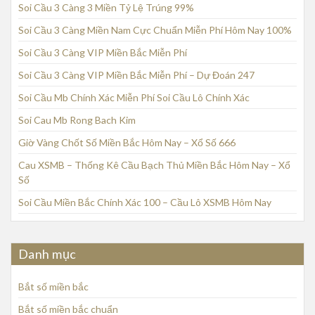
Soi Cầu 3 Càng 3 Miền Tỷ Lệ Trúng 99%
Soi Cầu 3 Càng Miền Nam Cực Chuẩn Miễn Phí Hôm Nay 100%
Soi Cầu 3 Càng VIP Miền Bắc Miễn Phí
Soi Cầu 3 Càng VIP Miền Bắc Miễn Phí – Dự Đoán 247
Soi Cầu Mb Chính Xác Miễn Phí Soi Cầu Lô Chính Xác
Soi Cau Mb Rong Bach Kim
Giờ Vàng Chốt Số Miền Bắc Hôm Nay – Xổ Số 666
Cau XSMB – Thống Kê Cầu Bạch Thủ Miền Bắc Hôm Nay – Xổ
Số
Soi Cầu Miền Bắc Chính Xác 100 – Cầu Lô XSMB Hôm Nay
Danh mục
Bắt số miền bắc
Bắt số miền bắc chuẩn