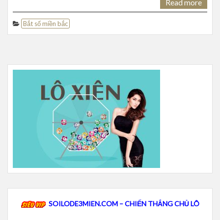
Read more
Bắt số miền bắc
SOILODE3MIEN.COM – CHIẾN THẮNG CHỦ LÔ