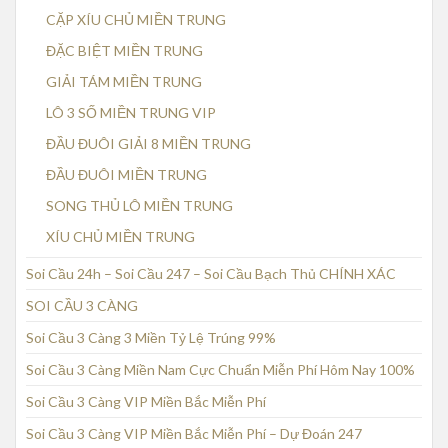
CẶP XÍU CHỦ MIỀN TRUNG
ĐẶC BIỆT MIỀN TRUNG
GIẢI TÁM MIỀN TRUNG
LÔ 3 SỐ MIỀN TRUNG VIP
ĐẦU ĐUÔI GIẢI 8 MIỀN TRUNG
ĐẦU ĐUÔI MIỀN TRUNG
SONG THỦ LÔ MIỀN TRUNG
XÍU CHỦ MIỀN TRUNG
Soi Cầu 24h – Soi Cầu 247 – Soi Cầu Bạch Thủ CHÍNH XÁC
SOI CẦU 3 CÀNG
Soi Cầu 3 Càng 3 Miền Tỷ Lệ Trúng 99%
Soi Cầu 3 Càng Miền Nam Cực Chuẩn Miễn Phí Hôm Nay 100%
Soi Cầu 3 Càng VIP Miền Bắc Miễn Phí
Soi Cầu 3 Càng VIP Miền Bắc Miễn Phí – Dự Đoán 247