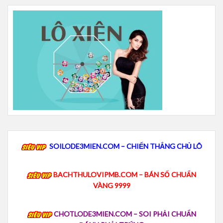
SOILODE3MIEN.COM – CHIẾN THẮNG CHỦ LÔ
BACHTHULOVIPMB.COM – BÁN SỐ CHUẨN
VÀNG 9999
CHOTLODE3MIEN.COM – SOI PHẢI CHUẨN