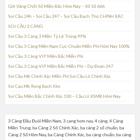
Giờ Vàng Chốt Số Miền Bắc Hôm Nay – Xổ Số 666
Soi Cầu 24h – Soi Cầu 247 – Soi Cầu Bạch Thủ CHÍNH XÁC
SOI CẦU 3 CÀNG
Soi Cầu 3 Càng 3 Miền Tỷ Lệ Trúng 99%
Soi Cầu 3 Càng Miền Nam Cực Chuẩn Miễn Phí Hôm Nay 100%
Soi Cầu 3 Càng VIP Miền Bắc Miễn Phí
Soi Cầu 3 Càng VIP Miền Bắc Miễn Phí – Dự Đoán 247
Soi Cầu Mb Chính Xác Miễn Phí Soi Cầu Lô Chính Xác
Soi Cau Mb Rong Bach Kim
Soi Cầu Miền Bắc Chính Xác 100 – Cầu Lô XSMB Hôm Nay
3 Càng Đầu Đuôi Miền Nam, 3 cang hom nay, 4 càng, 4 Càng
Miền Trung, ba Càng 2 Số Chính Xác, ba càng 2 số chuẩn, ba
Càng 2 Số Hôm Nay, ba Càng Chính Xác, ba càng chuẩn, ba càng