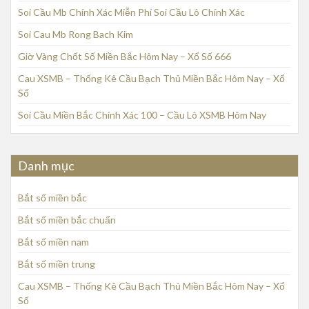
Soi Cầu Mb Chính Xác Miễn Phí Soi Cầu Lô Chính Xác
Soi Cau Mb Rong Bach Kim
Giờ Vàng Chốt Số Miền Bắc Hôm Nay – Xổ Số 666
Cau XSMB – Thống Kê Cầu Bạch Thủ Miền Bắc Hôm Nay – Xổ
Số
Soi Cầu Miền Bắc Chính Xác 100 – Cầu Lô XSMB Hôm Nay
Danh mục
Bắt số miền bắc
Bắt số miền bắc chuẩn
Bắt số miền nam
Bắt số miền trung
Cau XSMB – Thống Kê Cầu Bạch Thủ Miền Bắc Hôm Nay – Xổ
Số