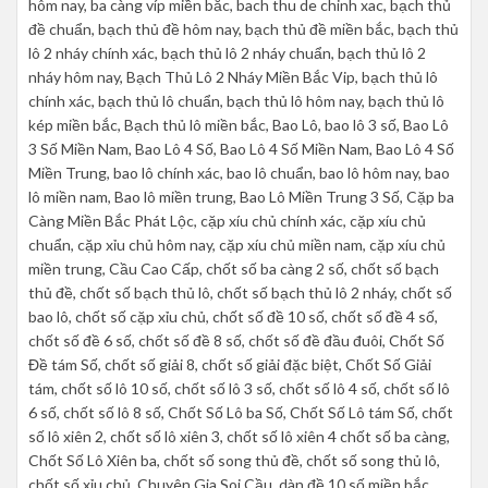
hôm nay, ba càng víp miền bắc, bach thu de chinh xac, bạch thủ
đề chuẩn, bạch thủ đề hôm nay, bạch thủ đề miền bắc, bạch thủ
lô 2 nháy chính xác, bạch thủ lô 2 nháy chuẩn, bạch thủ lô 2
nháy hôm nay, Bạch Thủ Lô 2 Nháy Miền Bắc Vip, bạch thủ lô
chính xác, bạch thủ lô chuẩn, bạch thủ lô hôm nay, bạch thủ lô
kép miền bắc, Bạch thủ lô miền bắc, Bao Lô, bao lô 3 số, Bao Lô
3 Số Miền Nam, Bao Lô 4 Số, Bao Lô 4 Số Miền Nam, Bao Lô 4 Số
Miền Trung, bao lô chính xác, bao lô chuẩn, bao lô hôm nay, bao
lô miền nam, Bao lô miền trung, Bao Lô Miền Trung 3 Số, Cặp ba
Càng Miền Bắc Phát Lộc, cặp xíu chủ chính xác, cặp xíu chủ
chuẩn, cặp xỉu chủ hôm nay, cặp xíu chủ miền nam, cặp xíu chủ
miền trung, Cầu Cao Cấp, chốt số ba càng 2 số, chốt số bạch
thủ đề, chốt số bạch thủ lô, chốt số bạch thủ lô 2 nháy, chốt số
bao lô, chốt số cặp xỉu chủ, chốt số đề 10 số, chốt số đề 4 số,
chốt số đề 6 số, chốt số đề 8 số, chốt số đề đầu đuôi, Chốt Số
Đề tám Số, chốt số giải 8, chốt số giải đặc biệt, Chốt Số Giải
tám, chốt số lô 10 số, chốt số lô 3 số, chốt số lô 4 số, chốt số lô
6 số, chốt số lô 8 số, Chốt Số Lô ba Số, Chốt Số Lô tám Số, chốt
số lô xiên 2, chốt số lô xiên 3, chốt số lô xiên 4 chốt số ba càng,
Chốt Số Lô Xiên ba, chốt số song thủ đề, chốt số song thủ lô,
chốt số xỉu chủ, Chuyên Gia Soi Cầu, dàn đề 10 số miền bắc,