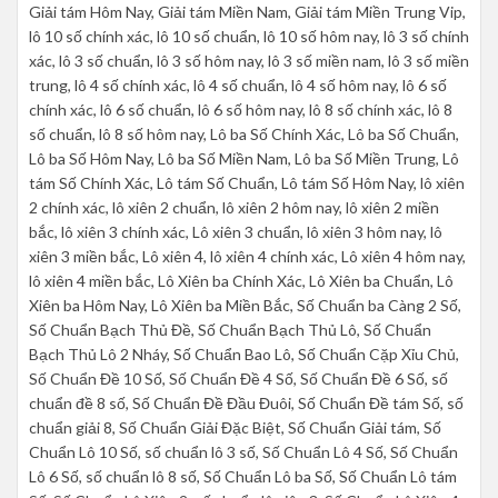
Giải tám Hôm Nay, Giải tám Miền Nam, Giải tám Miền Trung Vip,
lô 10 số chính xác, lô 10 số chuẩn, lô 10 số hôm nay, lô 3 số chính
xác, lô 3 số chuẩn, lô 3 số hôm nay, lô 3 số miền nam, lô 3 số miền
trung, lô 4 số chính xác, lô 4 số chuẩn, lô 4 số hôm nay, lô 6 số
chính xác, lô 6 số chuẩn, lô 6 số hôm nay, lô 8 số chính xác, lô 8
số chuẩn, lô 8 số hôm nay, Lô ba Số Chính Xác, Lô ba Số Chuẩn,
Lô ba Số Hôm Nay, Lô ba Số Miền Nam, Lô ba Số Miền Trung, Lô
tám Số Chính Xác, Lô tám Số Chuẩn, Lô tám Số Hôm Nay, lô xiên
2 chính xác, lô xiên 2 chuẩn, lô xiên 2 hôm nay, lô xiên 2 miền
bắc, lô xiên 3 chính xác, Lô xiên 3 chuẩn, lô xiên 3 hôm nay, lô
xiên 3 miền bắc, Lô xiên 4, lô xiên 4 chính xác, Lô xiên 4 hôm nay,
lô xiên 4 miền bắc, Lô Xiên ba Chính Xác, Lô Xiên ba Chuẩn, Lô
Xiên ba Hôm Nay, Lô Xiên ba Miền Bắc, Số Chuẩn ba Càng 2 Số,
Số Chuẩn Bạch Thủ Đề, Số Chuẩn Bạch Thủ Lô, Số Chuẩn
Bạch Thủ Lô 2 Nháy, Số Chuẩn Bao Lô, Số Chuẩn Cặp Xỉu Chủ,
Số Chuẩn Đề 10 Số, Số Chuẩn Đề 4 Số, Số Chuẩn Đề 6 Số, số
chuẩn đề 8 số, Số Chuẩn Đề Đầu Đuôi, Số Chuẩn Đề tám Số, số
chuẩn giải 8, Số Chuẩn Giải Đặc Biệt, Số Chuẩn Giải tám, Số
Chuẩn Lô 10 Số, số chuẩn lô 3 số, Số Chuẩn Lô 4 Số, Số Chuẩn
Lô 6 Số, số chuẩn lô 8 số, Số Chuẩn Lô ba Số, Số Chuẩn Lô tám