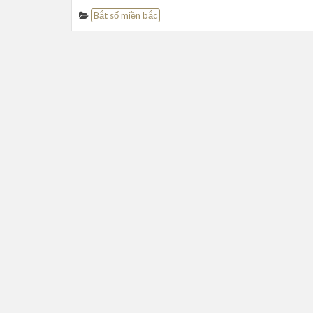
Bắt số miền bắc