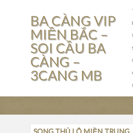
Skip
to
BA CÀNG VIP
content
MIỀN BẮC –
SOI CẦU BA
CÀNG –
3CANG MB
SONG THỦ LÔ MIỀN TRUNG