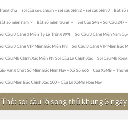
Trang chủ
soi cầu cực chuẩn – soi cầu xiên 2 – soi cầu xiên 3
Bắt số 
Bắt số miền nam
Bắt số miền trung
Soi Cầu 24h – Soi Cầu 247
Soi Cầu 3 Càng 3 Miền Tỷ Lệ Trúng 99%
Soi Cầu 3 Càng Miền Nam Cự
Soi Cầu 3 Càng VIP Miền Bắc Miễn Phí
Soi Cầu 3 Càng VIP Miền Bắc M
Soi Cầu Mb Chính Xác Miễn Phí Soi Cầu Lô Chính Xác
Soi Cau Mb Rong
Giờ Vàng Chốt Số Miền Bắc Hôm Nay – Xổ Số 666
Cau XSMB – Thống 
Soi Cầu Miền Bắc Chính Xác 100 – Cầu Lô XSMB Hôm Nay
Thẻ:
soi cầu lô song thủ khung 3 ngày