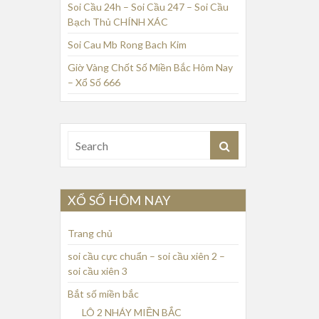
Soi Cầu 24h – Soi Cầu 247 – Soi Cầu
Bạch Thủ CHÍNH XÁC
Soi Cau Mb Rong Bach Kim
Giờ Vàng Chốt Số Miền Bắc Hôm Nay
– Xổ Số 666
XỔ SỐ HÔM NAY
Trang chủ
soi cầu cực chuẩn – soi cầu xiên 2 –
soi cầu xiên 3
Bắt số miền bắc
LÔ 2 NHÁY MIỀN BẮC