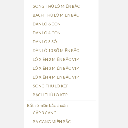
SONG THỦ LÔ MIỀN BẮC
BẠCH THỦ LÔ MIỀN BẮC
DÀN LÔ 6 CON
DÀN LÔ 4 CON
DÀN LÔ 8 SỐ
DÀN LÔ 10 SỐ MIỀN BẮC
LÔ XIÊN 2 MIỀN BẮC VIP
LÔ XIÊN 3 MIỀN BẮC VIP
LÔ XIÊN 4 MIỀN BẮC VIP
SONG THỦ LÔ KÉP
BẠCH THỦ LÔ KÉP
Bắt số miền bắc chuẩn
CẶP 3 CÀNG
BA CÀNG MIỀN BẮC