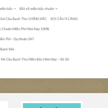
miền bắc
Bắt số miền bắc chuẩn
 – Soi Cầu Bạch Thủ CHÍNH XÁC
SOI CẦU 3 CÀNG
c Chuẩn Miễn Phí Hôm Nay 100%
iễn Phí – Dự Đoán 247
 Bach Kim
Kê Cầu Bạch Thủ Miền Bắc Hôm Nay – Xổ Số