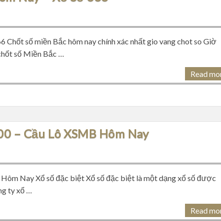
 Chốt số miền Bắc hôm nay chính xác nhất gio vang chot so Giờ
chốt số Miền Bắc …
Read mo
100 – Cầu Lô XSMB Hôm Nay
Hôm Nay Xổ số đặc biệt Xổ số đặc biệt là một dạng xổ số được
ng ty xổ …
Read mo