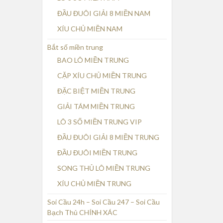
ĐẦU ĐUÔI GIẢI 8 MIỀN NAM
XÍU CHỦ MIỀN NAM
Bắt số miền trung
BAO LÔ MIỀN TRUNG
CẶP XÍU CHỦ MIỀN TRUNG
ĐẶC BIỆT MIỀN TRUNG
GIẢI TÁM MIỀN TRUNG
LÔ 3 SỐ MIỀN TRUNG VIP
ĐẦU ĐUÔI GIẢI 8 MIỀN TRUNG
ĐẦU ĐUÔI MIỀN TRUNG
SONG THỦ LÔ MIỀN TRUNG
XÍU CHỦ MIỀN TRUNG
Soi Cầu 24h – Soi Cầu 247 – Soi Cầu
Bạch Thủ CHÍNH XÁC