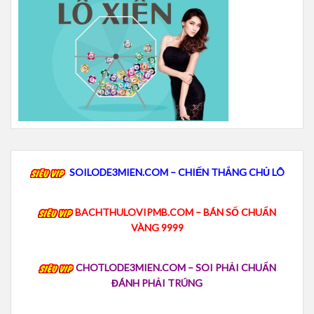
SOILODE3MIEN.COM – CHIẾN THẮNG CHỦ LÔ
BACHTHULOVIPMB.COM – BÁN SỐ CHUẨN
VÀNG 9999
CHOTLODE3MIEN.COM – SOI PHẢI CHUẨN
ĐÁNH PHẢI TRÚNG