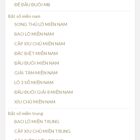
ĐỀ ĐẦU ĐUÔI MB
Bắt số miền nam
SONG THỦ LÔ MIỀN NAM
BAO LÔ MIỀN NAM
CẶP XÍU CHỦ MIỀN NAM
ĐẶC BIỆT MIỀN NAM
ĐẦU ĐUÔI MIỀN NAM
GIẢI TÁM MIỀN NAM
LÔ 3 SỐ MIỀN NAM
ĐẦU ĐUÔI GIẢI 8 MIỀN NAM
XÍU CHỦ MIỀN NAM
Bắt số miền trung
BAO LÔ MIỀN TRUNG
CẶP XÍU CHỦ MIỀN TRUNG