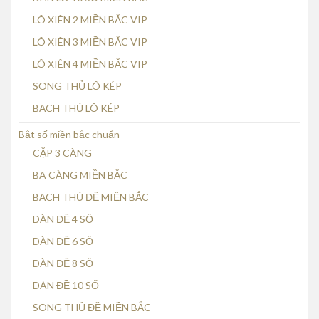
LÔ XIÊN 2 MIỀN BẮC VIP
LÔ XIÊN 3 MIỀN BẮC VIP
LÔ XIÊN 4 MIỀN BẮC VIP
SONG THỦ LÔ KÉP
BẠCH THỦ LÔ KÉP
Bắt số miền bắc chuẩn
CẶP 3 CÀNG
BA CÀNG MIỀN BẮC
BẠCH THỦ ĐỀ MIỀN BẮC
DÀN ĐỀ 4 SỐ
DÀN ĐỀ 6 SỐ
DÀN ĐỀ 8 SỐ
DÀN ĐỀ 10 SỐ
SONG THỦ ĐỀ MIỀN BẮC