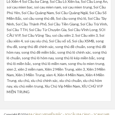
Lô Xiên 4 Soi Cầu ba Càng, Soi Cầu Lô Xiên ba, Soi Cầu Long An,
soi cau mien bac, soi cau mien nam, soi cau mien trung, Soi Cầu
Phú Yên, Soi Cầu Quảng Nam, Soi Cầu Quảng Ngãi, Soi Cầu Số
Miền Bắc, soi cầu song thủ đề, Soi cầu song thủ lô, Soi Cầu Tây
Ninh, Soi Cầu Thành Phố, Soi Cầu Tiền Giang, Soi Cầu Trà Vinh,
Soi Cầu TTH, Soi Cầu Từ Chuyên Gia, Soi Cầu Vĩnh Long, SOI
CẦU VIP, Soi Cầu Vũng Tàu, soi cầu xiên 2, Soi Cầu xiên 3, Soi
cầu xiên 4, soi cau xỉu chủ, Soi Cầu xổ số, Soi cầu XSMB, song
thu đề, song thủ đề chính xác, song thủ đề chuẩn, song thủ đề
hôm nay, song thủ đề miền bắc, song thủ lô chính xác, song thủ
lô chuẩn, song thủ lô hôm nay, song thủ lô kép miền bắc, song
thủ lô miền bắc, song thủ lô miền nam, song thu lo mien trung,
xien 2, xiên 2 miền nam, Xiên 2 Miền Trung, xiên 3, Xiên 3 Miền
Nam, Xiên 3 Miền Trung, xien 4, Xiên 4 Miền Nam, Xiên 4 Miền
Trung, xỉu chủ, xỉu chủ chính xác, xỉu chủ chuẩn, xỉu chủ hôm
nay, xíu chủ miền trung, Xíu Chủ Vip Miền Nam, XỈU CHỦ VIP
MIỀN TRUNG
Copyright © 2026
BA CÀNG VIP MIỀN BẮC – SOI CẦU BA CÀNG – 3CANG MB
.