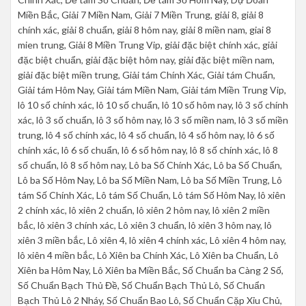
Miền Bắc, Giải 7 Miền Nam, Giải 7 Miền Trung, giải 8, giải 8
chính xác, giải 8 chuẩn, giải 8 hôm nay, giải 8 miền nam, giai 8
mien trung, Giải 8 Miền Trung Vip, giải đặc biệt chính xác, giải
đặc biệt chuẩn, giải đặc biệt hôm nay, giải đặc biệt miền nam,
giải đặc biệt miền trung, Giải tám Chính Xác, Giải tám Chuẩn,
Giải tám Hôm Nay, Giải tám Miền Nam, Giải tám Miền Trung Vip,
lô 10 số chính xác, lô 10 số chuẩn, lô 10 số hôm nay, lô 3 số chính
xác, lô 3 số chuẩn, lô 3 số hôm nay, lô 3 số miền nam, lô 3 số miền
trung, lô 4 số chính xác, lô 4 số chuẩn, lô 4 số hôm nay, lô 6 số
chính xác, lô 6 số chuẩn, lô 6 số hôm nay, lô 8 số chính xác, lô 8
số chuẩn, lô 8 số hôm nay, Lô ba Số Chính Xác, Lô ba Số Chuẩn,
Lô ba Số Hôm Nay, Lô ba Số Miền Nam, Lô ba Số Miền Trung, Lô
tám Số Chính Xác, Lô tám Số Chuẩn, Lô tám Số Hôm Nay, lô xiên
2 chính xác, lô xiên 2 chuẩn, lô xiên 2 hôm nay, lô xiên 2 miền
bắc, lô xiên 3 chính xác, Lô xiên 3 chuẩn, lô xiên 3 hôm nay, lô
xiên 3 miền bắc, Lô xiên 4, lô xiên 4 chính xác, Lô xiên 4 hôm nay,
lô xiên 4 miền bắc, Lô Xiên ba Chính Xác, Lô Xiên ba Chuẩn, Lô
Xiên ba Hôm Nay, Lô Xiên ba Miền Bắc, Số Chuẩn ba Càng 2 Số,
Số Chuẩn Bạch Thủ Đề, Số Chuẩn Bạch Thủ Lô, Số Chuẩn
Bạch Thủ Lô 2 Nháy, Số Chuẩn Bao Lô, Số Chuẩn Cặp Xỉu Chủ,