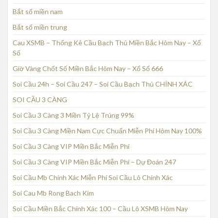
Bắt số miền nam
Bắt số miền trung
Cau XSMB – Thống Kê Cầu Bạch Thủ Miền Bắc Hôm Nay – Xổ
Số
Giờ Vàng Chốt Số Miền Bắc Hôm Nay – Xổ Số 666
Soi Cầu 24h – Soi Cầu 247 – Soi Cầu Bạch Thủ CHÍNH XÁC
SOI CẦU 3 CÀNG
Soi Cầu 3 Càng 3 Miền Tỷ Lệ Trúng 99%
Soi Cầu 3 Càng Miền Nam Cực Chuẩn Miễn Phí Hôm Nay 100%
Soi Cầu 3 Càng VIP Miền Bắc Miễn Phí
Soi Cầu 3 Càng VIP Miền Bắc Miễn Phí – Dự Đoán 247
Soi Cầu Mb Chính Xác Miễn Phí Soi Cầu Lô Chính Xác
Soi Cau Mb Rong Bach Kim
Soi Cầu Miền Bắc Chính Xác 100 – Cầu Lô XSMB Hôm Nay