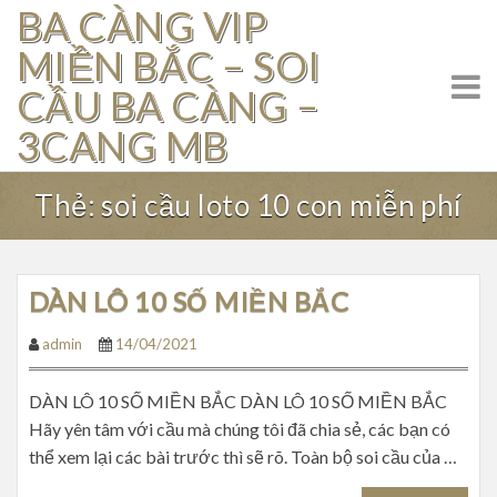
BA CÀNG VIP
Skip
to
MIỀN BẮC – SOI
content
CẦU BA CÀNG –
3CANG MB
Thẻ:
soi cầu loto 10 con miễn phí
DÀN LÔ 10 SỐ MIỀN BẮC
admin
14/04/2021
DÀN LÔ 10 SỐ MIỀN BẮC DÀN LÔ 10 SỐ MIỀN BẮC
Hãy yên tâm với cầu mà chúng tôi đã chia sẻ, các bạn có
thể xem lại các bài trước thì sẽ rõ. Toàn bộ soi cầu của …