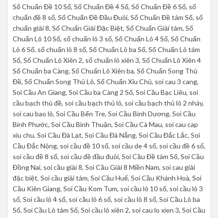
Số Chuẩn Đề 10 Số, Số Chuẩn Đề 4 Số, Số Chuẩn Đề 6 Số, số
chuẩn đề 8 số, Số Chuẩn Đề Đầu Đuôi, Số Chuẩn Đề tám Số, số
chuẩn giải 8, Số Chuẩn Giải Đặc Biệt, Số Chuẩn Giải tám, Số
Chuẩn Lô 10 Số, số chuẩn lô 3 số, Số Chuẩn Lô 4 Số, Số Chuẩn
Lô 6 Số, số chuẩn lô 8 số, Số Chuẩn Lô ba Số, Số Chuẩn Lô tám
Số, Số Chuẩn Lô Xiên 2, số chuẩn lô xiên 3, Số Chuẩn Lô Xiên 4
Số Chuẩn ba Càng, Số Chuẩn Lô Xiên ba, Số Chuẩn Song Thủ
Đề, Số Chuẩn Song Thủ Lô, Số Chuẩn Xỉu Chủ, soi cau 3 cang,
Soi Cầu An Giang, Soi Cầu ba Càng 2 Số, Soi Cầu Bạc Liêu, soi
cầu bạch thủ đề, soi cầu bạch thủ lô, soi cầu bạch thủ lô 2 nháy,
soi cau bao lô, Soi Cầu Bến Tre, Soi Cầu Bình Dương, Soi Cầu
Bình Phước, Soi Cầu Bình Thuận, Soi Cầu Cà Mau, soi cau cap
xiu chu, Soi Cầu Đà Lạt, Soi Cầu Đà Nẵng, Soi Cầu Đắc Lắc, Soi
Cầu Đắc Nông, soi cầu đề 10 số, soi cầu de 4 số, soi cầu đề 6 số,
soi cầu đề 8 số, soi cầu đề đầu đuôi, Soi Cầu Đề tám Số, Soi Cầu
Đồng Nai, soi cầu giải 8, Soi Cầu Giải 8 Miền Nam, soi cau giải
đặc biệt, Soi cầu giải tám, Soi Cầu Huế, Soi Cầu Khánh Hoà, Soi
Cầu Kiên Giang, Soi Cầu Kom Tum, soi cầu lô 10 số, soi cầu lô 3
số, Soi cầu lô 4 số, soi cầu lô 6 số, soi cầu lô 8 số, Soi Cầu Lô ba
Số, Soi Cầu Lô tám Số, Soi cầu lô xiên 2, soi cau lo xien 3, Soi Cầu