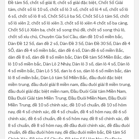
Đề tám Số, chốt số giải 8, chốt số giải đặc biệt, Chốt Số Giải
tám, chốt số lô 10 số, chốt số lô 3 số, chốt số lô 4 số, chốt số lô
6 số, chốt số lô 8 số, Chốt Số Lô ba Số, Chốt Số Lô tám Số, chốt
số lô xiên 2, chốt số lô xiên 3, chốt số lô xiên 4 chốt số ba càng,
Chốt Số Lô Xiên ba, chốt số song thủ đề, chốt số song thủ lô,
chốt số xỉu chủ, Chuyên Gia Soi Cầu, dàn đề 10 số miền bắc,
Dàn Đề 12 Số, dan đề 2 số, Dàn Đề 3 Số, Dàn Đề 30 Số, Dàn đề 4
SỐ, dàn đề 4 số miền bắc, dàn đề 6 số, Dàn đề 6 số miền Bắc,
dàn đề 8 số, dàn đề 8 số miền bắc, Dàn Đề tám Số Miền Bắc, dàn
lô 10 số miền bắc, Dàn Lô 2 Nháy, Dàn lô 3 số, dàn lô 4 số, Dàn lô
4 số miền bắc, Dàn Lô 5 Số, dan lo 6 so, dàn lô 6 số miền bắc, dàn
lô 8 số miền bắc, Dàn Lô tám Số Miền Bắc, đầu đuôi đặc biệt
miền trung, đầu đuôi giải 8 miền nam, đầu đuôi giải 8 miền trung,
đầu đuôi giải đặc biệt miền nam, Đầu Đuôi Giải tám Miền Nam,
Đầu Đuôi Giải tám Miền Trung, Đầu Đuôi Miền Nam, Đầu Đuôi
Miền Trung, đề 10 số chính xác, đề 10 số chuẩn, đề 10 số hôm
nay, đề 4 số chính xác, đề 4 số chuẩn, đề 4 số hôm nay, đề 6 số
chính xác, đề 6 số chuẩn, đề 6 số hôm nay, đề 8 số chính xác, đề
8 số chuẩn, đề 8 số hôm nay, đề đầu đuôi chính xác, đề đầu đuôi
chuẩn, đề đầu đuôi hôm nay, đề đầu đuôi miền bắc, Đề tám Số
Chính Xác, Đề tám Số Chuẩn, Đề tám Số Hôm Nay, Dự Đoán