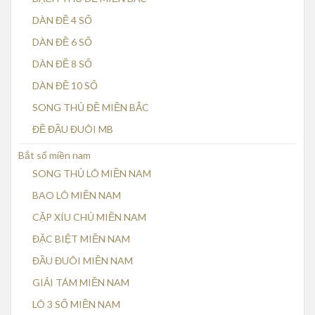
DÀN ĐỀ 4 SỐ
DÀN ĐỀ 6 SỐ
DÀN ĐỀ 8 SỐ
DÀN ĐỀ 10 SỐ
SONG THỦ ĐỀ MIỀN BẮC
ĐỀ ĐẦU ĐUÔI MB
Bắt số miền nam
SONG THỦ LÔ MIỀN NAM
BAO LÔ MIỀN NAM
CẶP XÍU CHỦ MIỀN NAM
ĐẶC BIỆT MIỀN NAM
ĐẦU ĐUÔI MIỀN NAM
GIẢI TÁM MIỀN NAM
LÔ 3 SỐ MIỀN NAM