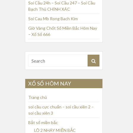
Soi Cầu 24h – Soi Cầu 247 – Soi Cầu
Bạch Thủ CHÍNH XÁC
Soi Cau Mb Rong Bach Kim
Giờ Vàng Chốt Số Miền Bắc Hôm Nay
– Xổ Số 666
XỔ SỐ HÔM NAY
Trang chủ
soi cầu cực chuẩn – soi cầu xiên 2 –
soi cầu xiên 3
Bắt số miền bắc
LÔ 2 NHÁY MIỀN BẮC