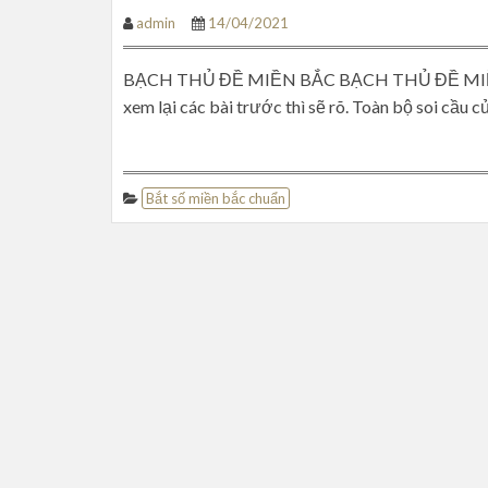
admin
14/04/2021
BẠCH THỦ ĐỀ MIỀN BẮC BẠCH THỦ ĐỀ MIỀN BẮC 
xem lại các bài trước thì sẽ rõ. Toàn bộ soi cầu c
Bắt số miền bắc chuẩn