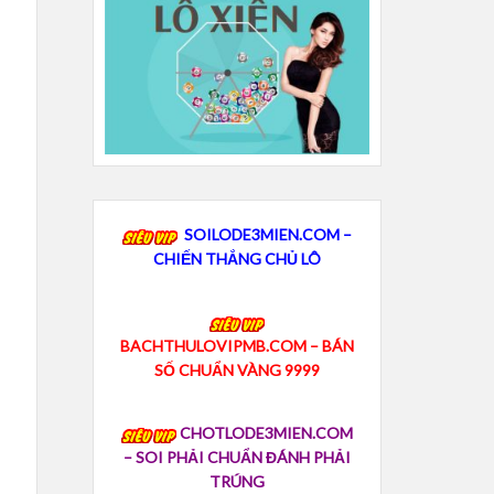
SOILODE3MIEN.COM –
CHIẾN THẮNG CHỦ LÔ
BACHTHULOVIPMB.COM – BÁN
SỐ CHUẨN VÀNG 9999
CHOTLODE3MIEN.COM
– SOI PHẢI CHUẨN ĐÁNH PHẢI
TRÚNG