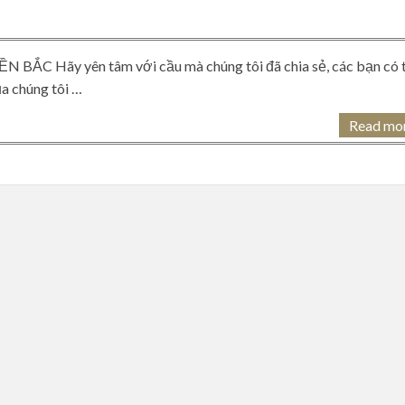
Hãy yên tâm với cầu mà chúng tôi đã chia sẻ, các bạn có 
ủa chúng tôi …
Read mo