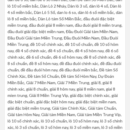
lô 10 số miền bắc, Dàn Lô 2 Nháy, Dàn lô 3 số, dàn lô 4 số, Dàn lô
4 số miền bắc, Dàn Lô 5 Số, dan lo 6 so, dàn lô 6 số miền bắc, dàn
lô 8 số miền bắc, Dàn Lô tám Số Miền Bắc, đầu đuôi đặc biệt
miền trung, đầu đuôi giải 8 miền nam, đầu đuôi giải 8 miền trung,
đầu đuôi giải đặc biệt miền nam, Đầu Đuôi Giải tám Miền Nam,
Đầu Đuôi Giải tám Miền Trung, Đầu Đuôi Miền Nam, Đầu Đuôi
Miền Trung, đề 10 số chính xác, đề 10 số chuẩn, đề 10 số hôm
nay, đề 4 số chính xác, đề 4 số chuẩn, đề 4 số hôm nay, đề 6 số
chính xác, đề 6 số chuẩn, đề 6 số hôm nay, đề 8 số chính xác, đề
8 số chuẩn, đề 8 số hôm nay, đề đầu đuôi chính xác, đề đầu đuôi
chuẩn, đề đầu đuôi hôm nay, đề đầu đuôi miền bắc, Đề tám Số
Chính Xác, Đề tám Số Chuẩn, Đề tám Số Hôm Nay, Dự Đoán
Miền Bắc, Giải 7 Miền Nam, Giải 7 Miền Trung, giải 8, giải 8
chính xác, giải 8 chuẩn, giải 8 hôm nay, giải 8 miền nam, giai 8
mien trung, Giải 8 Miền Trung Vip, giải đặc biệt chính xác, giải
đặc biệt chuẩn, giải đặc biệt hôm nay, giải đặc biệt miền nam,
giải đặc biệt miền trung, Giải tám Chính Xác, Giải tám Chuẩn,
Giải tám Hôm Nay, Giải tám Miền Nam, Giải tám Miền Trung Vip,
lô 10 số chính xác, lô 10 số chuẩn, lô 10 số hôm nay, lô 3 số chính
xác, lô 3 số chuẩn, lô 3 số hôm nay, lô 3 số miền nam, lô 3 số miền