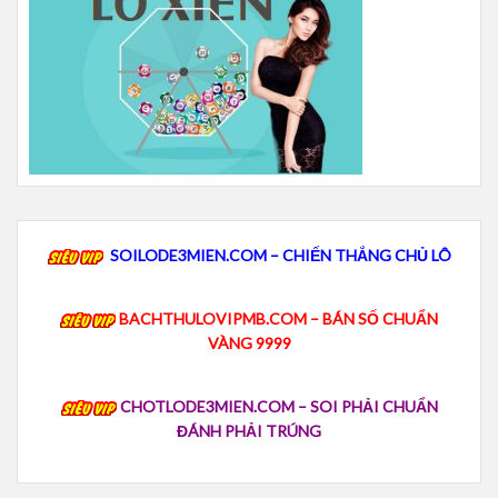
SOILODE3MIEN.COM – CHIẾN THẮNG CHỦ LÔ
BACHTHULOVIPMB.COM – BÁN SỐ CHUẨN
VÀNG 9999
CHOTLODE3MIEN.COM – SOI PHẢI CHUẨN
ĐÁNH PHẢI TRÚNG