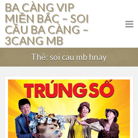
BA CÀNG VIP
Skip
to
MIỀN BẮC – SOI
content
CẦU BA CÀNG –
3CANG MB
Thẻ:
soi cau mb hnay