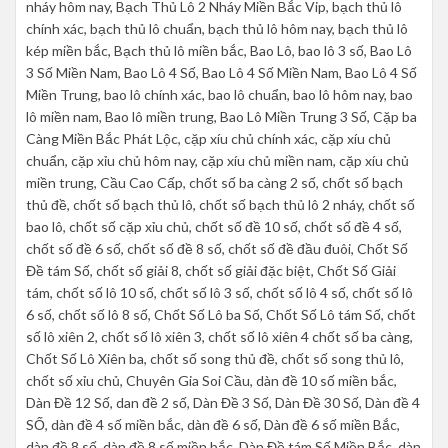
nháy hôm nay, Bạch Thủ Lô 2 Nháy Miền Bắc Vip, bạch thủ lô
chính xác, bạch thủ lô chuẩn, bạch thủ lô hôm nay, bạch thủ lô
kép miền bắc, Bạch thủ lô miền bắc, Bao Lô, bao lô 3 số, Bao Lô
3 Số Miền Nam, Bao Lô 4 Số, Bao Lô 4 Số Miền Nam, Bao Lô 4 Số
Miền Trung, bao lô chính xác, bao lô chuẩn, bao lô hôm nay, bao
lô miền nam, Bao lô miền trung, Bao Lô Miền Trung 3 Số, Cặp ba
Càng Miền Bắc Phát Lộc, cặp xíu chủ chính xác, cặp xíu chủ
chuẩn, cặp xỉu chủ hôm nay, cặp xíu chủ miền nam, cặp xíu chủ
miền trung, Cầu Cao Cấp, chốt số ba càng 2 số, chốt số bạch
thủ đề, chốt số bạch thủ lô, chốt số bạch thủ lô 2 nháy, chốt số
bao lô, chốt số cặp xỉu chủ, chốt số đề 10 số, chốt số đề 4 số,
chốt số đề 6 số, chốt số đề 8 số, chốt số đề đầu đuôi, Chốt Số
Đề tám Số, chốt số giải 8, chốt số giải đặc biệt, Chốt Số Giải
tám, chốt số lô 10 số, chốt số lô 3 số, chốt số lô 4 số, chốt số lô
6 số, chốt số lô 8 số, Chốt Số Lô ba Số, Chốt Số Lô tám Số, chốt
số lô xiên 2, chốt số lô xiên 3, chốt số lô xiên 4 chốt số ba càng,
Chốt Số Lô Xiên ba, chốt số song thủ đề, chốt số song thủ lô,
chốt số xỉu chủ, Chuyên Gia Soi Cầu, dàn đề 10 số miền bắc,
Dàn Đề 12 Số, dan đề 2 số, Dàn Đề 3 Số, Dàn Đề 30 Số, Dàn đề 4
SỐ, dàn đề 4 số miền bắc, dàn đề 6 số, Dàn đề 6 số miền Bắc,
dàn đề 8 số, dàn đề 8 số miền bắc, Dàn Đề tám Số Miền Bắc, dàn