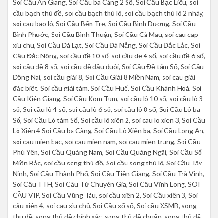
Soi Cầu An Giang, Soi Cầu ba Càng 2 Số, Soi Cầu Bạc Liêu, soi
cầu bạch thủ đề, soi cầu bạch thủ lô, soi cầu bạch thủ lô 2 nháy,
soi cau bao lô, Soi Cầu Bến Tre, Soi Cầu Bình Dương, Soi Cầu
Bình Phước, Soi Cầu Bình Thuận, Soi Cầu Cà Mau, soi cau cap
xiu chu, Soi Cầu Đà Lạt, Soi Cầu Đà Nẵng, Soi Cầu Đắc Lắc, Soi
Cầu Đắc Nông, soi cầu đề 10 số, soi cầu de 4 số, soi cầu đề 6 số,
soi cầu đề 8 số, soi cầu đề đầu đuôi, Soi Cầu Đề tám Số, Soi Cầu
Đồng Nai, soi cầu giải 8, Soi Cầu Giải 8 Miền Nam, soi cau giải
đặc biệt, Soi cầu giải tám, Soi Cầu Huế, Soi Cầu Khánh Hoà, Soi
Cầu Kiên Giang, Soi Cầu Kom Tum, soi cầu lô 10 số, soi cầu lô 3
số, Soi cầu lô 4 số, soi cầu lô 6 số, soi cầu lô 8 số, Soi Cầu Lô ba
Số, Soi Cầu Lô tám Số, Soi cầu lô xiên 2, soi cau lo xien 3, Soi Cầu
Lô Xiên 4 Soi Cầu ba Càng, Soi Cầu Lô Xiên ba, Soi Cầu Long An,
soi cau mien bac, soi cau mien nam, soi cau mien trung, Soi Cầu
Phú Yên, Soi Cầu Quảng Nam, Soi Cầu Quảng Ngãi, Soi Cầu Số
Miền Bắc, soi cầu song thủ đề, Soi cầu song thủ lô, Soi Cầu Tây
Ninh, Soi Cầu Thành Phố, Soi Cầu Tiền Giang, Soi Cầu Trà Vinh,
Soi Cầu TTH, Soi Cầu Từ Chuyên Gia, Soi Cầu Vĩnh Long, SOI
CẦU VIP, Soi Cầu Vũng Tàu, soi cầu xiên 2, Soi Cầu xiên 3, Soi
cầu xiên 4, soi cau xỉu chủ, Soi Cầu xổ số, Soi cầu XSMB, song
thu đề, song thủ đề chính xác, song thủ đề chuẩn, song thủ đề