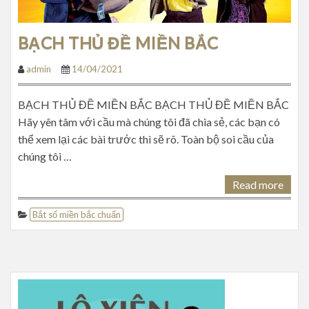
BẠCH THỦ ĐỀ MIỀN BẮC
admin
14/04/2021
BẠCH THỦ ĐỀ MIỀN BẮC BẠCH THỦ ĐỀ MIỀN BẮC
Hãy yên tâm với cầu mà chúng tôi đã chia sẻ, các bạn có
thể xem lại các bài trước thì sẽ rõ. Toàn bộ soi cầu của
chúng tôi …
Read more
Bắt số miền bắc chuẩn