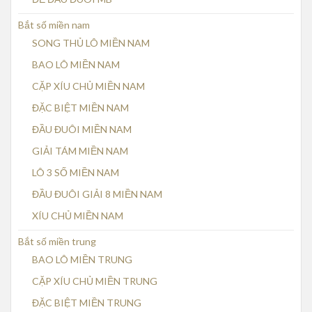
Bắt số miền nam
SONG THỦ LÔ MIỀN NAM
BAO LÔ MIỀN NAM
CẶP XÍU CHỦ MIỀN NAM
ĐẶC BIỆT MIỀN NAM
ĐẦU ĐUÔI MIỀN NAM
GIẢI TÁM MIỀN NAM
LÔ 3 SỐ MIỀN NAM
ĐẦU ĐUÔI GIẢI 8 MIỀN NAM
XÍU CHỦ MIỀN NAM
Bắt số miền trung
BAO LÔ MIỀN TRUNG
CẶP XÍU CHỦ MIỀN TRUNG
ĐẶC BIỆT MIỀN TRUNG