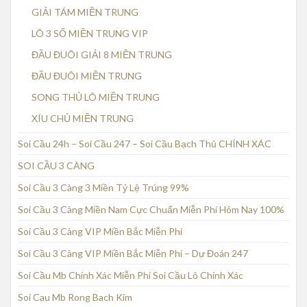
GIẢI TÁM MIỀN TRUNG
LÔ 3 SỐ MIỀN TRUNG VIP
ĐẦU ĐUÔI GIẢI 8 MIỀN TRUNG
ĐẦU ĐUÔI MIỀN TRUNG
SONG THỦ LÔ MIỀN TRUNG
XÍU CHỦ MIỀN TRUNG
Soi Cầu 24h – Soi Cầu 247 – Soi Cầu Bạch Thủ CHÍNH XÁC
SOI CẦU 3 CÀNG
Soi Cầu 3 Càng 3 Miền Tỷ Lệ Trúng 99%
Soi Cầu 3 Càng Miền Nam Cực Chuẩn Miễn Phí Hôm Nay 100%
Soi Cầu 3 Càng VIP Miền Bắc Miễn Phí
Soi Cầu 3 Càng VIP Miền Bắc Miễn Phí – Dự Đoán 247
Soi Cầu Mb Chính Xác Miễn Phí Soi Cầu Lô Chính Xác
Soi Cau Mb Rong Bach Kim