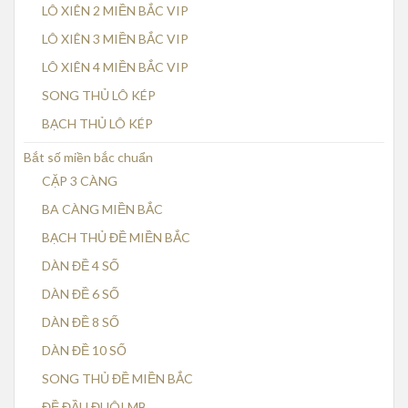
LÔ XIÊN 2 MIỀN BẮC VIP
LÔ XIÊN 3 MIỀN BẮC VIP
LÔ XIÊN 4 MIỀN BẮC VIP
SONG THỦ LÔ KÉP
BẠCH THỦ LÔ KÉP
Bắt số miền bắc chuẩn
CẶP 3 CÀNG
BA CÀNG MIỀN BẮC
BẠCH THỦ ĐỀ MIỀN BẮC
DÀN ĐỀ 4 SỐ
DÀN ĐỀ 6 SỐ
DÀN ĐỀ 8 SỐ
DÀN ĐỀ 10 SỐ
SONG THỦ ĐỀ MIỀN BẮC
ĐỀ ĐẦU ĐUÔI MB