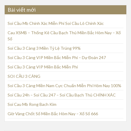
Bài viết mới
Soi Cầu Mb Chính Xác Miễn Phí Soi Cầu Lô Chính Xác
Cau XSMB – Thống Kê Cầu Bạch Thủ Miền Bắc Hôm Nay – Xổ
Số
Soi Cầu 3 Càng 3 Miền Tỷ Lệ Trúng 99%
Soi Cầu 3 Càng VIP Miền Bắc Miễn Phí – Dự Đoán 247
Soi Cầu 3 Càng VIP Miền Bắc Miễn Phí
SOI CẦU 3 CÀNG
Soi Cầu 3 Càng Miền Nam Cực Chuẩn Miễn Phí Hôm Nay 100%
Soi Cầu 24h – Soi Cầu 247 – Soi Cầu Bạch Thủ CHÍNH XÁC
Soi Cau Mb Rong Bach Kim
Giờ Vàng Chốt Số Miền Bắc Hôm Nay – Xổ Số 666