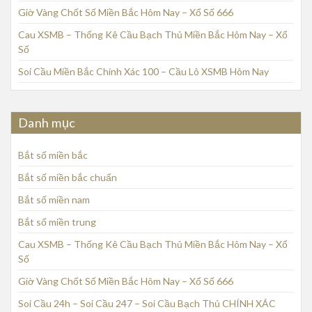
Giờ Vàng Chốt Số Miền Bắc Hôm Nay – Xổ Số 666
Cau XSMB – Thống Kê Cầu Bạch Thủ Miền Bắc Hôm Nay – Xổ
Số
Soi Cầu Miền Bắc Chính Xác 100 – Cầu Lô XSMB Hôm Nay
Danh mục
Bắt số miền bắc
Bắt số miền bắc chuẩn
Bắt số miền nam
Bắt số miền trung
Cau XSMB – Thống Kê Cầu Bạch Thủ Miền Bắc Hôm Nay – Xổ
Số
Giờ Vàng Chốt Số Miền Bắc Hôm Nay – Xổ Số 666
Soi Cầu 24h – Soi Cầu 247 – Soi Cầu Bạch Thủ CHÍNH XÁC