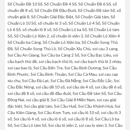
Số Chuẩn Đề 10 Số, Số Chuẩn Đề 4 Số, Số Chuẩn Đề 6 Số, số
chuẩn đề 8 số, Số Chuẩn Đề Đầu Đuôi, Số Chuẩn Đề tám Số, số
chuẩn giải 8, Số Chuẩn Giải Đặc Biệt, Số Chuẩn Giải tám, Số
Chuẩn Lô 10 Số, số chuẩn lô 3 số, Số Chuẩn Lô 4 Số, Số Chuẩn
Lô 6 Số, số chuẩn lô 8 số, Số Chuẩn Lô ba Số, Số Chuẩn Lô tám
Số, Số Chuẩn Lô Xiên 2, số chuẩn lô xiên 3, Số Chuẩn Lô Xiên 4
Số Chuẩn ba Càng, Số Chuẩn Lô Xiên ba, Số Chuẩn Song Thủ
Đề, Số Chuẩn Song Thủ Lô, Số Chuẩn Xỉu Chủ, soi cau 3 cang,
Soi Cầu An Giang, Soi Cầu ba Càng 2 Số, Soi Cầu Bạc Liêu, soi
cầu bạch thủ đề, soi cầu bạch thủ lô, soi cầu bạch thủ lô 2 nháy,
soi cau bao lô, Soi Cầu Bến Tre, Soi Cầu Bình Dương, Soi Cầu
Bình Phước, Soi Cầu Bình Thuận, Soi Cầu Cà Mau, soi cau cap
xiu chu, Soi Cầu Đà Lạt, Soi Cầu Đà Nẵng, Soi Cầu Đắc Lắc, Soi
Cầu Đắc Nông, soi cầu đề 10 số, soi cầu de 4 số, soi cầu đề 6 số,
soi cầu đề 8 số, soi cầu đề đầu đuôi, Soi Cầu Đề tám Số, Soi Cầu
Đồng Nai, soi cầu giải 8, Soi Cầu Giải 8 Miền Nam, soi cau giải
đặc biệt, Soi cầu giải tám, Soi Cầu Huế, Soi Cầu Khánh Hoà, Soi
Cầu Kiên Giang, Soi Cầu Kom Tum, soi cầu lô 10 số, soi cầu lô 3
số, Soi cầu lô 4 số, soi cầu lô 6 số, soi cầu lô 8 số, Soi Cầu Lô ba
Số, Soi Cầu Lô tám Số, Soi cầu lô xiên 2, soi cau lo xien 3, Soi Cầu