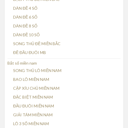
DÀN ĐỀ 4 SỐ
DÀN ĐỀ 6 SỐ
DÀN ĐỀ 8 SỐ
DÀN ĐỀ 10 SỐ
SONG THỦ ĐỀ MIỀN BẮC
ĐỀ ĐẦU ĐUÔI MB
Bắt số miền nam
SONG THỦ LÔ MIỀN NAM
BAO LÔ MIỀN NAM
CẶP XÍU CHỦ MIỀN NAM
ĐẶC BIỆT MIỀN NAM
ĐẦU ĐUÔI MIỀN NAM
GIẢI TÁM MIỀN NAM
LÔ 3 SỐ MIỀN NAM