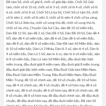
Đề tám Số, chốt số giải 8, chốt số giải đặc biệt, Chốt Số Giải
tám, chốt số lô 10 số, chốt số lô 3 số, chốt số lô 4 số, chốt số lô
6 số, chốt số lô 8 số, Chốt Số Lô ba Số, Chốt Số Lô tám Số, chốt
số lô xiên 2, chốt số lô xiên 3, chốt số lô xiên 4 chốt số ba càng,
Chốt Số Lô Xiên ba, chốt số song thủ đề, chốt số song thủ lô,
chốt số xỉu chủ, Chuyên Gia Soi Cầu, dàn đề 10 số miền bắc,
Dàn Đề 12 Số, dan đề 2 số, Dàn Đề 3 Số, Dàn Đề 30 Số, Dàn đề 4
SỐ, dàn đề 4 số miền bắc, dàn đề 6 số, Dàn đề 6 số miền Bắc,
dàn đề 8 số, dàn đề 8 số miền bắc, Dàn Đề tám Số Miền Bắc, dàn
lô 10 số miền bắc, Dàn Lô 2 Nháy, Dàn lô 3 số, dàn lô 4 số, Dàn lô
4 số miền bắc, Dàn Lô 5 Số, dan lo 6 so, dàn lô 6 số miền bắc, dàn
lô 8 số miền bắc, Dàn Lô tám Số Miền Bắc, đầu đuôi đặc biệt
miền trung, đầu đuôi giải 8 miền nam, đầu đuôi giải 8 miền trung,
đầu đuôi giải đặc biệt miền nam, Đầu Đuôi Giải tám Miền Nam,
Đầu Đuôi Giải tám Miền Trung, Đầu Đuôi Miền Nam, Đầu Đuôi
Miền Trung, đề 10 số chính xác, đề 10 số chuẩn, đề 10 số hôm
nay, đề 4 số chính xác, đề 4 số chuẩn, đề 4 số hôm nay, đề 6 số
chính xác, đề 6 số chuẩn, đề 6 số hôm nay, đề 8 số chính xác, đề
8 số chuẩn, đề 8 số hôm nay, đề đầu đuôi chính xác, đề đầu đuôi
chuẩn, đề đầu đuôi hôm nay, đề đầu đuôi miền bắc, Đề tám Số
Chính Xác, Đề tám Số Chuẩn, Đề tám Số Hôm Nay, Dự Đoán