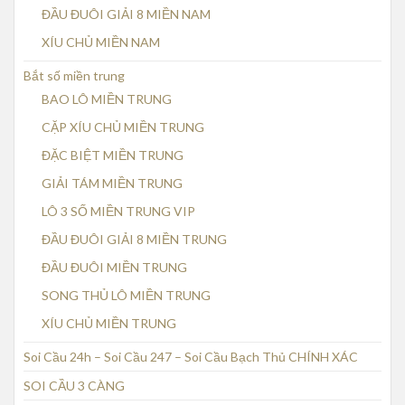
ĐẦU ĐUÔI GIẢI 8 MIỀN NAM
XÍU CHỦ MIỀN NAM
Bắt số miền trung
BAO LÔ MIỀN TRUNG
CẶP XÍU CHỦ MIỀN TRUNG
ĐẶC BIỆT MIỀN TRUNG
GIẢI TÁM MIỀN TRUNG
LÔ 3 SỐ MIỀN TRUNG VIP
ĐẦU ĐUÔI GIẢI 8 MIỀN TRUNG
ĐẦU ĐUÔI MIỀN TRUNG
SONG THỦ LÔ MIỀN TRUNG
XÍU CHỦ MIỀN TRUNG
Soi Cầu 24h – Soi Cầu 247 – Soi Cầu Bạch Thủ CHÍNH XÁC
SOI CẦU 3 CÀNG