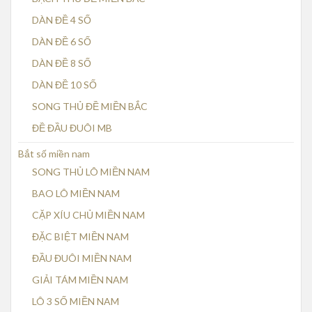
DÀN ĐỀ 4 SỐ
DÀN ĐỀ 6 SỐ
DÀN ĐỀ 8 SỐ
DÀN ĐỀ 10 SỐ
SONG THỦ ĐỀ MIỀN BẮC
ĐỀ ĐẦU ĐUÔI MB
Bắt số miền nam
SONG THỦ LÔ MIỀN NAM
BAO LÔ MIỀN NAM
CẶP XÍU CHỦ MIỀN NAM
ĐẶC BIỆT MIỀN NAM
ĐẦU ĐUÔI MIỀN NAM
GIẢI TÁM MIỀN NAM
LÔ 3 SỐ MIỀN NAM