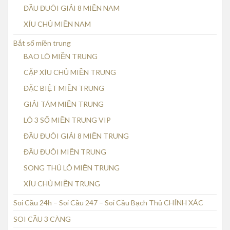
ĐẦU ĐUÔI GIẢI 8 MIỀN NAM
XÍU CHỦ MIỀN NAM
Bắt số miền trung
BAO LÔ MIỀN TRUNG
CẶP XÍU CHỦ MIỀN TRUNG
ĐẶC BIỆT MIỀN TRUNG
GIẢI TÁM MIỀN TRUNG
LÔ 3 SỐ MIỀN TRUNG VIP
ĐẦU ĐUÔI GIẢI 8 MIỀN TRUNG
ĐẦU ĐUÔI MIỀN TRUNG
SONG THỦ LÔ MIỀN TRUNG
XÍU CHỦ MIỀN TRUNG
Soi Cầu 24h – Soi Cầu 247 – Soi Cầu Bạch Thủ CHÍNH XÁC
SOI CẦU 3 CÀNG