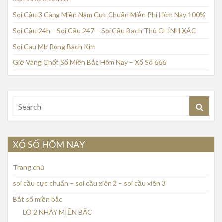
Soi Cầu 3 Càng Miền Nam Cực Chuẩn Miễn Phí Hôm Nay 100%
Soi Cầu 24h – Soi Cầu 247 – Soi Cầu Bạch Thủ CHÍNH XÁC
Soi Cau Mb Rong Bach Kim
Giờ Vàng Chốt Số Miền Bắc Hôm Nay – Xổ Số 666
XỔ SỐ HÔM NAY
Trang chủ
soi cầu cực chuẩn – soi cầu xiên 2 – soi cầu xiên 3
Bắt số miền bắc
LÔ 2 NHÁY MIỀN BẮC