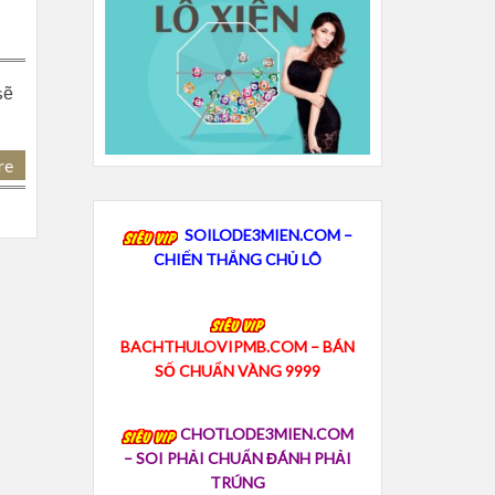
sẽ
re
SOILODE3MIEN.COM –
CHIẾN THẮNG CHỦ LÔ
BACHTHULOVIPMB.COM – BÁN
SỐ CHUẨN VÀNG 9999
CHOTLODE3MIEN.COM
– SOI PHẢI CHUẨN ĐÁNH PHẢI
TRÚNG