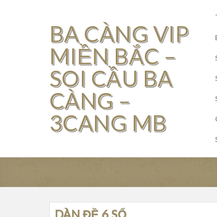
Skip
to
BA CÀNG VIP
content
MIỀN BẮC –
SOI CẦU BA
CÀNG –
3CANG MB
DÀN ĐỀ 6 SỐ