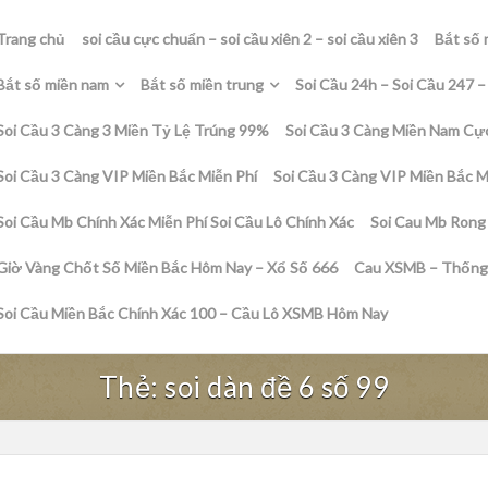
Trang chủ
soi cầu cực chuẩn – soi cầu xiên 2 – soi cầu xiên 3
Bắt số 
Bắt số miền nam
Bắt số miền trung
Soi Cầu 24h – Soi Cầu 247
Soi Cầu 3 Càng 3 Miền Tỷ Lệ Trúng 99%
Soi Cầu 3 Càng Miền Nam Cự
Soi Cầu 3 Càng VIP Miền Bắc Miễn Phí
Soi Cầu 3 Càng VIP Miền Bắc M
Soi Cầu Mb Chính Xác Miễn Phí Soi Cầu Lô Chính Xác
Soi Cau Mb Rong
Giờ Vàng Chốt Số Miền Bắc Hôm Nay – Xổ Số 666
Cau XSMB – Thống 
Soi Cầu Miền Bắc Chính Xác 100 – Cầu Lô XSMB Hôm Nay
Thẻ:
soi dàn đề 6 số 99