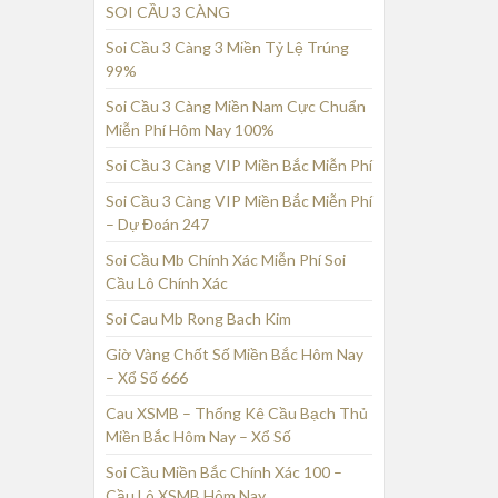
SOI CẦU 3 CÀNG
Soi Cầu 3 Càng 3 Miền Tỷ Lệ Trúng
99%
Soi Cầu 3 Càng Miền Nam Cực Chuẩn
Miễn Phí Hôm Nay 100%
Soi Cầu 3 Càng VIP Miền Bắc Miễn Phí
Soi Cầu 3 Càng VIP Miền Bắc Miễn Phí
– Dự Đoán 247
Soi Cầu Mb Chính Xác Miễn Phí Soi
Cầu Lô Chính Xác
Soi Cau Mb Rong Bach Kim
Giờ Vàng Chốt Số Miền Bắc Hôm Nay
– Xổ Số 666
Cau XSMB – Thống Kê Cầu Bạch Thủ
Miền Bắc Hôm Nay – Xổ Số
Soi Cầu Miền Bắc Chính Xác 100 –
Cầu Lô XSMB Hôm Nay