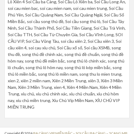
Lô Xiên 4 Soi Cầu ba Càng, Soi Cầu Lô Xiên ba, Soi Cầu Long An,
soi cau mien bac, soi cau mien nam, soi cau mien trung, Soi Cầu
Phú Yên, Soi Cầu Quảng Nam, Soi Cầu Quảng Ngãi, Soi Cầu Số
Miền Bắc, soi cầu song thủ đề, Soi cầu song thủ lô, Soi Cầu Tây
Ninh, Soi Cầu Thành Phố, Soi Cầu Tiền Giang, Soi Cầu Trà Vinh,
Soi Cầu TTH, Soi Cầu Từ Chuyên Gia, Soi Cầu Vĩnh Long, SOI
CẦU VIP, Soi Cầu Vũng Tàu, soi cầu xiên 2, Soi Cầu xiên 3, Soi
cầu xiên 4, soi cau xỉu chủ, Soi Cầu xổ số, Soi cầu XSMB, song
thu đề, song thủ đề chính xác, song thủ đề chuẩn, song thủ đề
hôm nay, song thủ đề miền bắc, song thủ lô chính xác, song thủ
lô chuẩn, song thủ lô hôm nay, song thủ lô kép miền bắc, song
thủ lô miền bắc, song thủ lô miền nam, song thu lo mien trung,
xien 2, xiên 2 miền nam, Xiên 2 Miền Trung, xiên 3, Xiên 3 Miền
Nam, Xiên 3 Miền Trung, xien 4, Xiên 4 Miền Nam, Xiên 4 Miền
Trung, xỉu chủ, xỉu chủ chính xác, xỉu chủ chuẩn, xỉu chủ hôm
nay, xíu chủ miền trung, Xíu Chủ Vip Miền Nam, XỈU CHỦ VIP
MIỀN TRUNG
Copyright © 2026
BA CÀNG VIP MIỀN BẮC – SOI CẦU BA CÀNG – 3CANG MB
.