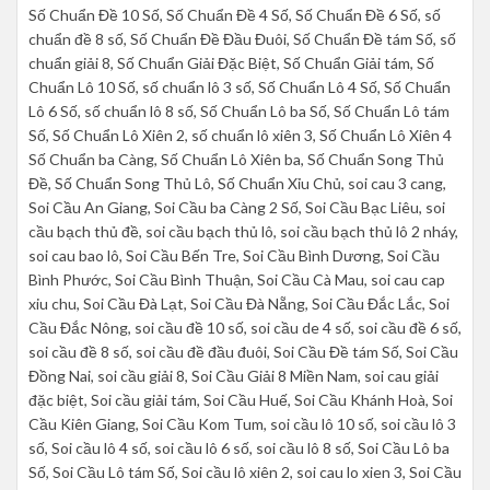
Số Chuẩn Đề 10 Số, Số Chuẩn Đề 4 Số, Số Chuẩn Đề 6 Số, số
chuẩn đề 8 số, Số Chuẩn Đề Đầu Đuôi, Số Chuẩn Đề tám Số, số
chuẩn giải 8, Số Chuẩn Giải Đặc Biệt, Số Chuẩn Giải tám, Số
Chuẩn Lô 10 Số, số chuẩn lô 3 số, Số Chuẩn Lô 4 Số, Số Chuẩn
Lô 6 Số, số chuẩn lô 8 số, Số Chuẩn Lô ba Số, Số Chuẩn Lô tám
Số, Số Chuẩn Lô Xiên 2, số chuẩn lô xiên 3, Số Chuẩn Lô Xiên 4
Số Chuẩn ba Càng, Số Chuẩn Lô Xiên ba, Số Chuẩn Song Thủ
Đề, Số Chuẩn Song Thủ Lô, Số Chuẩn Xỉu Chủ, soi cau 3 cang,
Soi Cầu An Giang, Soi Cầu ba Càng 2 Số, Soi Cầu Bạc Liêu, soi
cầu bạch thủ đề, soi cầu bạch thủ lô, soi cầu bạch thủ lô 2 nháy,
soi cau bao lô, Soi Cầu Bến Tre, Soi Cầu Bình Dương, Soi Cầu
Bình Phước, Soi Cầu Bình Thuận, Soi Cầu Cà Mau, soi cau cap
xiu chu, Soi Cầu Đà Lạt, Soi Cầu Đà Nẵng, Soi Cầu Đắc Lắc, Soi
Cầu Đắc Nông, soi cầu đề 10 số, soi cầu de 4 số, soi cầu đề 6 số,
soi cầu đề 8 số, soi cầu đề đầu đuôi, Soi Cầu Đề tám Số, Soi Cầu
Đồng Nai, soi cầu giải 8, Soi Cầu Giải 8 Miền Nam, soi cau giải
đặc biệt, Soi cầu giải tám, Soi Cầu Huế, Soi Cầu Khánh Hoà, Soi
Cầu Kiên Giang, Soi Cầu Kom Tum, soi cầu lô 10 số, soi cầu lô 3
số, Soi cầu lô 4 số, soi cầu lô 6 số, soi cầu lô 8 số, Soi Cầu Lô ba
Số, Soi Cầu Lô tám Số, Soi cầu lô xiên 2, soi cau lo xien 3, Soi Cầu