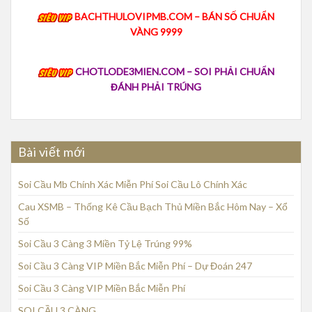
BACHTHULOVIPMB.COM – BÁN SỐ CHUẨN
VÀNG 9999
CHOTLODE3MIEN.COM – SOI PHẢI CHUẨN
ĐÁNH PHẢI TRÚNG
Bài viết mới
Soi Cầu Mb Chính Xác Miễn Phí Soi Cầu Lô Chính Xác
Cau XSMB – Thống Kê Cầu Bạch Thủ Miền Bắc Hôm Nay – Xổ
Số
Soi Cầu 3 Càng 3 Miền Tỷ Lệ Trúng 99%
Soi Cầu 3 Càng VIP Miền Bắc Miễn Phí – Dự Đoán 247
Soi Cầu 3 Càng VIP Miền Bắc Miễn Phí
SOI CẦU 3 CÀNG