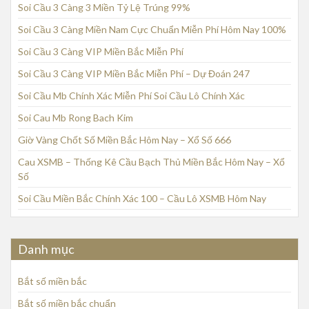
Soi Cầu 3 Càng 3 Miền Tỷ Lệ Trúng 99%
Soi Cầu 3 Càng Miền Nam Cực Chuẩn Miễn Phí Hôm Nay 100%
Soi Cầu 3 Càng VIP Miền Bắc Miễn Phí
Soi Cầu 3 Càng VIP Miền Bắc Miễn Phí – Dự Đoán 247
Soi Cầu Mb Chính Xác Miễn Phí Soi Cầu Lô Chính Xác
Soi Cau Mb Rong Bach Kim
Giờ Vàng Chốt Số Miền Bắc Hôm Nay – Xổ Số 666
Cau XSMB – Thống Kê Cầu Bạch Thủ Miền Bắc Hôm Nay – Xổ
Số
Soi Cầu Miền Bắc Chính Xác 100 – Cầu Lô XSMB Hôm Nay
Danh mục
Bắt số miền bắc
Bắt số miền bắc chuẩn