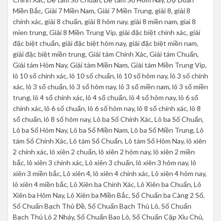
Miền Bắc, Giải 7 Miền Nam, Giải 7 Miền Trung, giải 8, giải 8
chính xác, giải 8 chuẩn, giải 8 hôm nay, giải 8 miền nam, giai 8
mien trung, Giải 8 Miền Trung Vip, giải đặc biệt chính xác, giải
đặc biệt chuẩn, giải đặc biệt hôm nay, giải đặc biệt miền nam,
giải đặc biệt miền trung, Giải tám Chính Xác, Giải tám Chuẩn,
Giải tám Hôm Nay, Giải tám Miền Nam, Giải tám Miền Trung Vip,
lô 10 số chính xác, lô 10 số chuẩn, lô 10 số hôm nay, lô 3 số chính
xác, lô 3 số chuẩn, lô 3 số hôm nay, lô 3 số miền nam, lô 3 số miền
trung, lô 4 số chính xác, lô 4 số chuẩn, lô 4 số hôm nay, lô 6 số
chính xác, lô 6 số chuẩn, lô 6 số hôm nay, lô 8 số chính xác, lô 8
số chuẩn, lô 8 số hôm nay, Lô ba Số Chính Xác, Lô ba Số Chuẩn,
Lô ba Số Hôm Nay, Lô ba Số Miền Nam, Lô ba Số Miền Trung, Lô
tám Số Chính Xác, Lô tám Số Chuẩn, Lô tám Số Hôm Nay, lô xiên
2 chính xác, lô xiên 2 chuẩn, lô xiên 2 hôm nay, lô xiên 2 miền
bắc, lô xiên 3 chính xác, Lô xiên 3 chuẩn, lô xiên 3 hôm nay, lô
xiên 3 miền bắc, Lô xiên 4, lô xiên 4 chính xác, Lô xiên 4 hôm nay,
lô xiên 4 miền bắc, Lô Xiên ba Chính Xác, Lô Xiên ba Chuẩn, Lô
Xiên ba Hôm Nay, Lô Xiên ba Miền Bắc, Số Chuẩn ba Càng 2 Số,
Số Chuẩn Bạch Thủ Đề, Số Chuẩn Bạch Thủ Lô, Số Chuẩn
Bạch Thủ Lô 2 Nháy, Số Chuẩn Bao Lô, Số Chuẩn Cặp Xỉu Chủ,