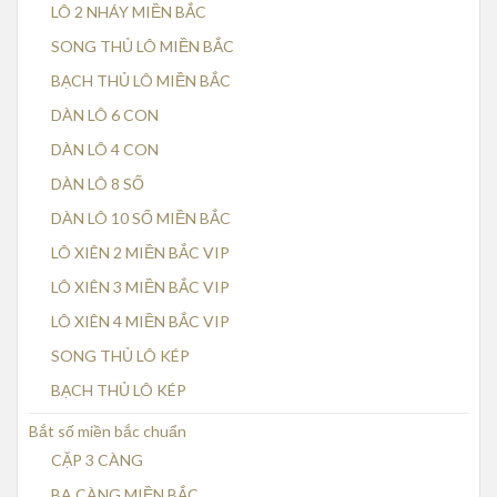
LÔ 2 NHÁY MIỀN BẮC
SONG THỦ LÔ MIỀN BẮC
BẠCH THỦ LÔ MIỀN BẮC
DÀN LÔ 6 CON
DÀN LÔ 4 CON
DÀN LÔ 8 SỐ
DÀN LÔ 10 SỐ MIỀN BẮC
LÔ XIÊN 2 MIỀN BẮC VIP
LÔ XIÊN 3 MIỀN BẮC VIP
LÔ XIÊN 4 MIỀN BẮC VIP
SONG THỦ LÔ KÉP
BẠCH THỦ LÔ KÉP
Bắt số miền bắc chuẩn
CẶP 3 CÀNG
BA CÀNG MIỀN BẮC