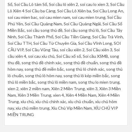
Số, Soi Cầu Lô tám Số, Soi cầu lô xiên 2, soi cau lo xien 3, Soi Cầu
Lô Xiên 4 Soi Cầu ba Càng, Soi Cầu Lô Xiên ba, Soi Cầu Long An,
soi cau mien bac, soi cau mien nam, soi cau mien trung, Soi Cầu
Phú Yên, Soi Cầu Quảng Nam, Soi Cầu Quảng Ngãi, Soi Cầu Số
Miền Bắc, soi cầu song thủ đề, Soi cầu song thủ lô, Soi Cầu Tây
Ninh, Soi Cầu Thành Phố, Soi Cầu Tiền Giang, Soi Cầu Trà Vinh,
Soi Cầu TTH, Soi Cầu Từ Chuyên Gia, Soi Cầu Vĩnh Long, SOI
CẦU VIP, Soi Cầu Vũng Tàu, soi cầu xiên 2, Soi Cầu xiên 3, Soi
cầu xiên 4, soi cau xỉu chủ, Soi Cầu xổ số, Soi cầu XSMB, song
thu đề, song thủ đề chính xác, song thủ đề chuẩn, song thủ đề
hôm nay, song thủ đề miền bắc, song thủ lô chính xác, song thủ
lô chuẩn, song thủ lô hôm nay, song thủ lô kép miền bắc, song
thủ lô miền bắc, song thủ lô miền nam, song thu lo mien trung,
xien 2, xiên 2 miền nam, Xiên 2 Miền Trung, xiên 3, Xiên 3 Miền
Nam, Xiên 3 Miền Trung, xien 4, Xiên 4 Miền Nam, Xiên 4 Miền
Trung, xỉu chủ, xỉu chủ chính xác, xỉu chủ chuẩn, xỉu chủ hôm
nay, xíu chủ miền trung, Xíu Chủ Vip Miền Nam, XỈU CHỦ VIP
MIỀN TRUNG