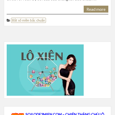
Read more
Bắt số miền bắc chuẩn
SOILODE3MIEN.COM – CHIẾN THẮNG CHỦ LÔ