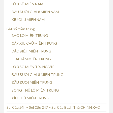
LÔ 3 SỐ MIỀN NAM
ĐẦU ĐUÔI GIẢI 8 MIỀN NAM
XÍU CHỦ MIỀN NAM
Bắt số miền trung
BAO LÔ MIỀN TRUNG
CẶP XÍU CHỦ MIỀN TRUNG
ĐẶC BIỆT MIỀN TRUNG
GIẢI TÁM MIỀN TRUNG
LÔ 3 SỐ MIỀN TRUNG VIP
ĐẦU ĐUÔI GIẢI 8 MIỀN TRUNG
ĐẦU ĐUÔI MIỀN TRUNG
SONG THỦ LÔ MIỀN TRUNG
XÍU CHỦ MIỀN TRUNG
Soi Cầu 24h – Soi Cầu 247 – Soi Cầu Bạch Thủ CHÍNH XÁC