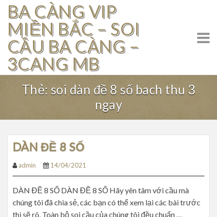
BA CÀNG VIP
Skip
to
MIỀN BẮC – SOI
content
CẦU BA CÀNG –
3CANG MB
Thẻ:
soi dàn đề 8 số bach thu 3
ngay
DÀN ĐỀ 8 SỐ
admin
14/04/2021
DÀN ĐỀ 8 SỐ DÀN ĐỀ 8 SỐ Hãy yên tâm với cầu mà
chúng tôi đã chia sẻ, các bạn có thể xem lại các bài trước
thì sẽ rõ. Toàn bộ soi cầu của chúng tôi đều chuẩn …