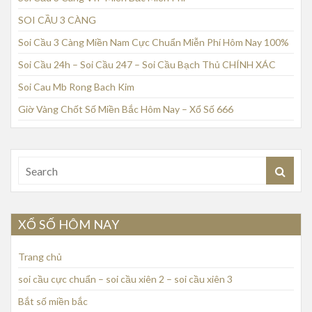
SOI CẦU 3 CÀNG
Soi Cầu 3 Càng Miền Nam Cực Chuẩn Miễn Phí Hôm Nay 100%
Soi Cầu 24h – Soi Cầu 247 – Soi Cầu Bạch Thủ CHÍNH XÁC
Soi Cau Mb Rong Bach Kim
Giờ Vàng Chốt Số Miền Bắc Hôm Nay – Xổ Số 666
XỔ SỐ HÔM NAY
Trang chủ
soi cầu cực chuẩn – soi cầu xiên 2 – soi cầu xiên 3
Bắt số miền bắc