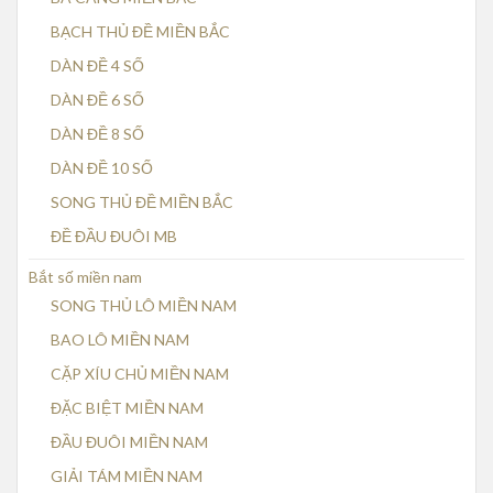
BẠCH THỦ ĐỀ MIỀN BẮC
DÀN ĐỀ 4 SỐ
DÀN ĐỀ 6 SỐ
DÀN ĐỀ 8 SỐ
DÀN ĐỀ 10 SỐ
SONG THỦ ĐỀ MIỀN BẮC
ĐỀ ĐẦU ĐUÔI MB
Bắt số miền nam
SONG THỦ LÔ MIỀN NAM
BAO LÔ MIỀN NAM
CẶP XÍU CHỦ MIỀN NAM
ĐẶC BIỆT MIỀN NAM
ĐẦU ĐUÔI MIỀN NAM
GIẢI TÁM MIỀN NAM