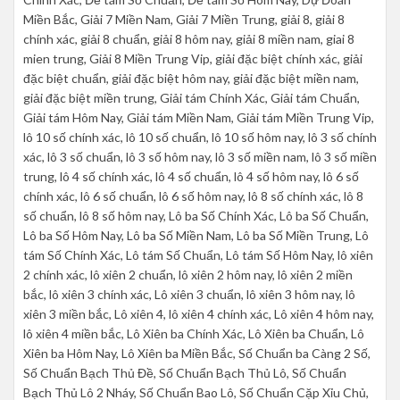
Miền Bắc, Giải 7 Miền Nam, Giải 7 Miền Trung, giải 8, giải 8
chính xác, giải 8 chuẩn, giải 8 hôm nay, giải 8 miền nam, giai 8
mien trung, Giải 8 Miền Trung Vip, giải đặc biệt chính xác, giải
đặc biệt chuẩn, giải đặc biệt hôm nay, giải đặc biệt miền nam,
giải đặc biệt miền trung, Giải tám Chính Xác, Giải tám Chuẩn,
Giải tám Hôm Nay, Giải tám Miền Nam, Giải tám Miền Trung Vip,
lô 10 số chính xác, lô 10 số chuẩn, lô 10 số hôm nay, lô 3 số chính
xác, lô 3 số chuẩn, lô 3 số hôm nay, lô 3 số miền nam, lô 3 số miền
trung, lô 4 số chính xác, lô 4 số chuẩn, lô 4 số hôm nay, lô 6 số
chính xác, lô 6 số chuẩn, lô 6 số hôm nay, lô 8 số chính xác, lô 8
số chuẩn, lô 8 số hôm nay, Lô ba Số Chính Xác, Lô ba Số Chuẩn,
Lô ba Số Hôm Nay, Lô ba Số Miền Nam, Lô ba Số Miền Trung, Lô
tám Số Chính Xác, Lô tám Số Chuẩn, Lô tám Số Hôm Nay, lô xiên
2 chính xác, lô xiên 2 chuẩn, lô xiên 2 hôm nay, lô xiên 2 miền
bắc, lô xiên 3 chính xác, Lô xiên 3 chuẩn, lô xiên 3 hôm nay, lô
xiên 3 miền bắc, Lô xiên 4, lô xiên 4 chính xác, Lô xiên 4 hôm nay,
lô xiên 4 miền bắc, Lô Xiên ba Chính Xác, Lô Xiên ba Chuẩn, Lô
Xiên ba Hôm Nay, Lô Xiên ba Miền Bắc, Số Chuẩn ba Càng 2 Số,
Số Chuẩn Bạch Thủ Đề, Số Chuẩn Bạch Thủ Lô, Số Chuẩn
Bạch Thủ Lô 2 Nháy, Số Chuẩn Bao Lô, Số Chuẩn Cặp Xỉu Chủ,