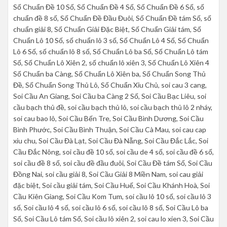
Số Chuẩn Đề 10 Số, Số Chuẩn Đề 4 Số, Số Chuẩn Đề 6 Số, số
chuẩn đề 8 số, Số Chuẩn Đề Đầu Đuôi, Số Chuẩn Đề tám Số, số
chuẩn giải 8, Số Chuẩn Giải Đặc Biệt, Số Chuẩn Giải tám, Số
Chuẩn Lô 10 Số, số chuẩn lô 3 số, Số Chuẩn Lô 4 Số, Số Chuẩn
Lô 6 Số, số chuẩn lô 8 số, Số Chuẩn Lô ba Số, Số Chuẩn Lô tám
Số, Số Chuẩn Lô Xiên 2, số chuẩn lô xiên 3, Số Chuẩn Lô Xiên 4
Số Chuẩn ba Càng, Số Chuẩn Lô Xiên ba, Số Chuẩn Song Thủ
Đề, Số Chuẩn Song Thủ Lô, Số Chuẩn Xỉu Chủ, soi cau 3 cang,
Soi Cầu An Giang, Soi Cầu ba Càng 2 Số, Soi Cầu Bạc Liêu, soi
cầu bạch thủ đề, soi cầu bạch thủ lô, soi cầu bạch thủ lô 2 nháy,
soi cau bao lô, Soi Cầu Bến Tre, Soi Cầu Bình Dương, Soi Cầu
Bình Phước, Soi Cầu Bình Thuận, Soi Cầu Cà Mau, soi cau cap
xiu chu, Soi Cầu Đà Lạt, Soi Cầu Đà Nẵng, Soi Cầu Đắc Lắc, Soi
Cầu Đắc Nông, soi cầu đề 10 số, soi cầu de 4 số, soi cầu đề 6 số,
soi cầu đề 8 số, soi cầu đề đầu đuôi, Soi Cầu Đề tám Số, Soi Cầu
Đồng Nai, soi cầu giải 8, Soi Cầu Giải 8 Miền Nam, soi cau giải
đặc biệt, Soi cầu giải tám, Soi Cầu Huế, Soi Cầu Khánh Hoà, Soi
Cầu Kiên Giang, Soi Cầu Kom Tum, soi cầu lô 10 số, soi cầu lô 3
số, Soi cầu lô 4 số, soi cầu lô 6 số, soi cầu lô 8 số, Soi Cầu Lô ba
Số, Soi Cầu Lô tám Số, Soi cầu lô xiên 2, soi cau lo xien 3, Soi Cầu