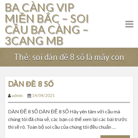
BA CÀNG VIP
Skip
to
MIỀN BẮC – SOI
content
CẦU BA CÀNG –
3CANG MB
Thẻ:
soi dàn đề 8 số là mấy con
DÀN ĐỀ 8 SỐ
admin
14/04/2021
DÀN ĐỀ 8 SỐ DÀN ĐỀ 8 SỐ Hãy yên tâm với cầu mà
chúng tôi đã chia sẻ, các bạn có thể xem lại các bài trước
thì sẽ rõ. Toàn bộ soi cầu của chúng tôi đều chuẩn …