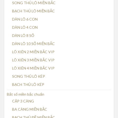
SONG THỦ LÔ MIỀN BẮC
BẠCH THỦ LÔ MIỀN BẮC
DÀN LÔ 6 CON
DÀN LÔ 4 CON
DÀN LÔ 8 SỐ
DÀN LÔ 10 SỐ MIỀN BẮC
LÔ XIÊN 2 MIỀN BẮC VIP
LÔ XIÊN 3 MIỀN BẮC VIP
LÔ XIÊN 4 MIỀN BẮC VIP
SONG THỦ LÔ KÉP
BẠCH THỦ LÔ KÉP
Bắt số miền bắc chuẩn
CẶP 3 CÀNG
BA CÀNG MIỀN BẮC
BẠCH THỦ ĐỀ MIỀN BẮC