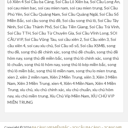
Lô Xiên 4 Soi Cầu ba Càng, Soi Cầu Lô Xiên ba, Soi Cầu Long An,
soi cau mien bac, soi cau mien nam, soi cau mien trung, Soi Cầu
Phú Yên, Soi Cầu Quảng Nam, Soi Cầu Quảng Ngãi, Soi Cầu Số
Miền Bắc, soi cầu song thủ đề, Soi cầu song thủ lô, Soi Cầu Tây
Ninh, Soi Cầu Thành Phố, Soi Cầu Tiền Giang, Soi Cầu Trà Vinh,
Soi Cầu TTH, Soi Cầu Từ Chuyên Gia, Soi Cầu Vĩnh Long, SOI
CẦU VIP, Soi Cầu Vũng Tàu, soi cầu xiên 2, Soi Cầu xiên 3, Soi
cầu xiên 4, soi cau xỉu chủ, Soi Cầu xổ số, Soi cầu XSMB, song
thu đề, song thủ đề chính xác, song thủ đề chuẩn, song thủ đề
hôm nay, song thủ đề miền bắc, song thủ lô chính xác, song thủ
lô chuẩn, song thủ lô hôm nay, song thủ lô kép miền bắc, song
thủ lô miền bắc, song thủ lô miền nam, song thu lo mien trung,
xien 2, xiên 2 miền nam, Xiên 2 Miền Trung, xiên 3, Xiên 3 Miền
Nam, Xiên 3 Miền Trung, xien 4, Xiên 4 Miền Nam, Xiên 4 Miền
Trung, xỉu chủ, xỉu chủ chính xác, xỉu chủ chuẩn, xỉu chủ hôm
nay, xíu chủ miền trung, Xíu Chủ Vip Miền Nam, XỈU CHỦ VIP
MIỀN TRUNG
Copyright © 2026
BA CÀNG VIP MIỀN BẮC – SOI CẦU BA CÀNG – 3CANG MB
.