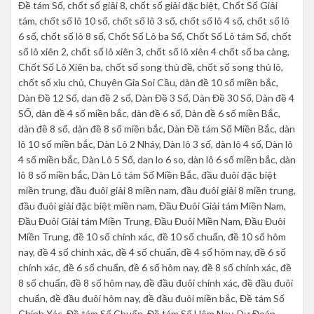
Đề tám Số, chốt số giải 8, chốt số giải đặc biệt, Chốt Số Giải
tám, chốt số lô 10 số, chốt số lô 3 số, chốt số lô 4 số, chốt số lô
6 số, chốt số lô 8 số, Chốt Số Lô ba Số, Chốt Số Lô tám Số, chốt
số lô xiên 2, chốt số lô xiên 3, chốt số lô xiên 4 chốt số ba càng,
Chốt Số Lô Xiên ba, chốt số song thủ đề, chốt số song thủ lô,
chốt số xỉu chủ, Chuyên Gia Soi Cầu, dàn đề 10 số miền bắc,
Dàn Đề 12 Số, dan đề 2 số, Dàn Đề 3 Số, Dàn Đề 30 Số, Dàn đề 4
SỐ, dàn đề 4 số miền bắc, dàn đề 6 số, Dàn đề 6 số miền Bắc,
dàn đề 8 số, dàn đề 8 số miền bắc, Dàn Đề tám Số Miền Bắc, dàn
lô 10 số miền bắc, Dàn Lô 2 Nháy, Dàn lô 3 số, dàn lô 4 số, Dàn lô
4 số miền bắc, Dàn Lô 5 Số, dan lo 6 so, dàn lô 6 số miền bắc, dàn
lô 8 số miền bắc, Dàn Lô tám Số Miền Bắc, đầu đuôi đặc biệt
miền trung, đầu đuôi giải 8 miền nam, đầu đuôi giải 8 miền trung,
đầu đuôi giải đặc biệt miền nam, Đầu Đuôi Giải tám Miền Nam,
Đầu Đuôi Giải tám Miền Trung, Đầu Đuôi Miền Nam, Đầu Đuôi
Miền Trung, đề 10 số chính xác, đề 10 số chuẩn, đề 10 số hôm
nay, đề 4 số chính xác, đề 4 số chuẩn, đề 4 số hôm nay, đề 6 số
chính xác, đề 6 số chuẩn, đề 6 số hôm nay, đề 8 số chính xác, đề
8 số chuẩn, đề 8 số hôm nay, đề đầu đuôi chính xác, đề đầu đuôi
chuẩn, đề đầu đuôi hôm nay, đề đầu đuôi miền bắc, Đề tám Số
Chính Xác, Đề tám Số Chuẩn, Đề tám Số Hôm Nay, Dự Đoán