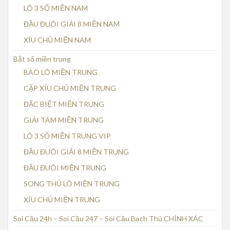
LÔ 3 SỐ MIỀN NAM
ĐẦU ĐUÔI GIẢI 8 MIỀN NAM
XÍU CHỦ MIỀN NAM
Bắt số miền trung
BAO LÔ MIỀN TRUNG
CẶP XÍU CHỦ MIỀN TRUNG
ĐẶC BIỆT MIỀN TRUNG
GIẢI TÁM MIỀN TRUNG
LÔ 3 SỐ MIỀN TRUNG VIP
ĐẦU ĐUÔI GIẢI 8 MIỀN TRUNG
ĐẦU ĐUÔI MIỀN TRUNG
SONG THỦ LÔ MIỀN TRUNG
XÍU CHỦ MIỀN TRUNG
Soi Cầu 24h – Soi Cầu 247 – Soi Cầu Bạch Thủ CHÍNH XÁC