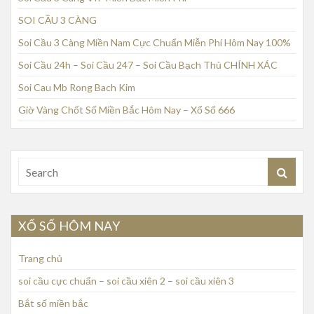
SOI CẦU 3 CÀNG
Soi Cầu 3 Càng Miền Nam Cực Chuẩn Miễn Phí Hôm Nay 100%
Soi Cầu 24h – Soi Cầu 247 – Soi Cầu Bạch Thủ CHÍNH XÁC
Soi Cau Mb Rong Bach Kim
Giờ Vàng Chốt Số Miền Bắc Hôm Nay – Xổ Số 666
XỔ SỐ HÔM NAY
Trang chủ
soi cầu cực chuẩn – soi cầu xiên 2 – soi cầu xiên 3
Bắt số miền bắc