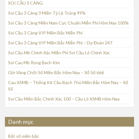
SOI CẦU 3 CÀNG
Soi Cầu 3 Càng 3 Miền Tỷ Lệ Trúng 99%
Soi Cầu 3 Càng Miền Nam Cực Chuẩn Miễn Phí Hôm Nay 100%
Soi Cầu 3 Càng VIP Miền Bắc Miễn Phí
Soi Cầu 3 Càng VIP Miền Bắc Miễn Phí – Dự Đoán 247
Soi Cầu Mb Chính Xác Miễn Phí Soi Cầu Lô Chính Xác
Soi Cau Mb Rong Bach Kim
Giờ Vàng Chốt Số Miền Bắc Hôm Nay – Xổ Số 666
Cau XSMB – Thống Kê Cầu Bạch Thủ Miền Bắc Hôm Nay – Xổ
Số
Soi Cầu Miền Bắc Chính Xác 100 – Cầu Lô XSMB Hôm Nay
Danh mục
Bắt số miền bắc