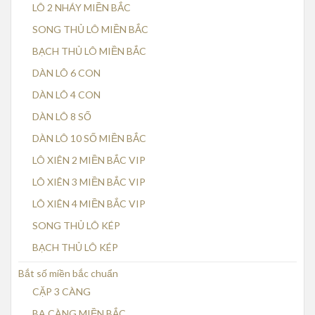
LÔ 2 NHÁY MIỀN BẮC
SONG THỦ LÔ MIỀN BẮC
BẠCH THỦ LÔ MIỀN BẮC
DÀN LÔ 6 CON
DÀN LÔ 4 CON
DÀN LÔ 8 SỐ
DÀN LÔ 10 SỐ MIỀN BẮC
LÔ XIÊN 2 MIỀN BẮC VIP
LÔ XIÊN 3 MIỀN BẮC VIP
LÔ XIÊN 4 MIỀN BẮC VIP
SONG THỦ LÔ KÉP
BẠCH THỦ LÔ KÉP
Bắt số miền bắc chuẩn
CẶP 3 CÀNG
BA CÀNG MIỀN BẮC