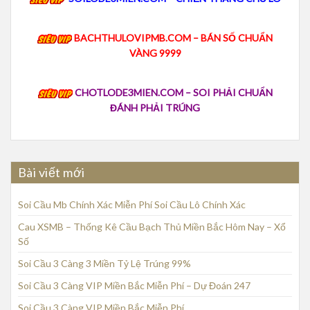
BACHTHULOVIPMB.COM – BÁN SỐ CHUẨN
VÀNG 9999
CHOTLODE3MIEN.COM – SOI PHẢI CHUẨN
ĐÁNH PHẢI TRÚNG
Bài viết mới
Soi Cầu Mb Chính Xác Miễn Phí Soi Cầu Lô Chính Xác
Cau XSMB – Thống Kê Cầu Bạch Thủ Miền Bắc Hôm Nay – Xổ
Số
Soi Cầu 3 Càng 3 Miền Tỷ Lệ Trúng 99%
Soi Cầu 3 Càng VIP Miền Bắc Miễn Phí – Dự Đoán 247
Soi Cầu 3 Càng VIP Miền Bắc Miễn Phí