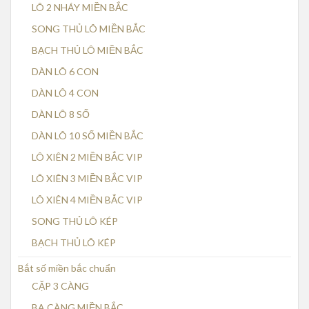
LÔ 2 NHÁY MIỀN BẮC
SONG THỦ LÔ MIỀN BẮC
BẠCH THỦ LÔ MIỀN BẮC
DÀN LÔ 6 CON
DÀN LÔ 4 CON
DÀN LÔ 8 SỐ
DÀN LÔ 10 SỐ MIỀN BẮC
LÔ XIÊN 2 MIỀN BẮC VIP
LÔ XIÊN 3 MIỀN BẮC VIP
LÔ XIÊN 4 MIỀN BẮC VIP
SONG THỦ LÔ KÉP
BẠCH THỦ LÔ KÉP
Bắt số miền bắc chuẩn
CẶP 3 CÀNG
BA CÀNG MIỀN BẮC