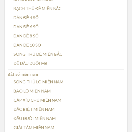
BẠCH THỦ ĐỀ MIỀN BẮC
DÀN ĐỀ 4 SỐ
DÀN ĐỀ 6 SỐ
DÀN ĐỀ 8 SỐ
DÀN ĐỀ 10 SỐ
SONG THỦ ĐỀ MIỀN BẮC
ĐỀ ĐẦU ĐUÔI MB
Bắt số miền nam
SONG THỦ LÔ MIỀN NAM
BAO LÔ MIỀN NAM
CẶP XÍU CHỦ MIỀN NAM
ĐẶC BIỆT MIỀN NAM
ĐẦU ĐUÔI MIỀN NAM
GIẢI TÁM MIỀN NAM