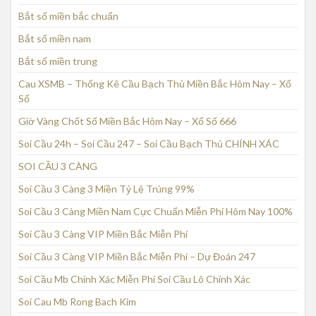
Bắt số miền bắc chuẩn
Bắt số miền nam
Bắt số miền trung
Cau XSMB – Thống Kê Cầu Bạch Thủ Miền Bắc Hôm Nay – Xổ
Số
Giờ Vàng Chốt Số Miền Bắc Hôm Nay – Xổ Số 666
Soi Cầu 24h – Soi Cầu 247 – Soi Cầu Bạch Thủ CHÍNH XÁC
SOI CẦU 3 CÀNG
Soi Cầu 3 Càng 3 Miền Tỷ Lệ Trúng 99%
Soi Cầu 3 Càng Miền Nam Cực Chuẩn Miễn Phí Hôm Nay 100%
Soi Cầu 3 Càng VIP Miền Bắc Miễn Phí
Soi Cầu 3 Càng VIP Miền Bắc Miễn Phí – Dự Đoán 247
Soi Cầu Mb Chính Xác Miễn Phí Soi Cầu Lô Chính Xác
Soi Cau Mb Rong Bach Kim