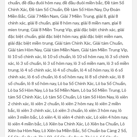
chuẩn, đề đầu đuôi hôm nay, đề đầu đuôi miền bắc, Đề tám Số
Chính Xác, Đề tám Số Chuẩn, Đề tám Số Hôm Nay, Dự Đoán
Miền Bắc, Giải 7 Miền Nam, Giải 7 Miền Trung, giải 8, giải 8
chính xác, giải 8 chuẩn, giải 8 hôm nay, giải 8 miền nam, giai 8
mien trung, Giải 8 Miền Trung Vip, giải đặc biệt chính xác, giải
đặc biệt chuẩn, giải đặc biệt hôm nay, giải đặc biệt miền nam,
giải đặc biệt miền trung, Giải tám Chính Xác, Giải tám Chuẩn,
Giải tám Hôm Nay, Giải tám Miền Nam, Giải tám Miền Trung Vip,
lô 10 số chính xác, lô 10 số chuẩn, lô 10 số hôm nay, lô 3 số chính
xác, lô 3 số chuẩn, lô 3 số hôm nay, lô 3 số miền nam, lô 3 số miền
trung, lô 4 số chính xác, lô 4 số chuẩn, lô 4 số hôm nay, lô 6 số
chính xác, lô 6 số chuẩn, lô 6 số hôm nay, lô 8 số chính xác, lô 8
số chuẩn, lô 8 số hôm nay, Lô ba Số Chính Xác, Lô ba Số Chuẩn,
Lô ba Số Hôm Nay, Lô ba Số Miền Nam, Lô ba Số Miền Trung, Lô
tám Số Chính Xác, Lô tám Số Chuẩn, Lô tám Số Hôm Nay, lô xiên
2 chính xác, lô xiên 2 chuẩn, lô xiên 2 hôm nay, lô xiên 2 miền
bắc, lô xiên 3 chính xác, Lô xiên 3 chuẩn, lô xiên 3 hôm nay, lô
xiên 3 miền bắc, Lô xiên 4, lô xiên 4 chính xác, Lô xiên 4 hôm nay,
lô xiên 4 miền bắc, Lô Xiên ba Chính Xác, Lô Xiên ba Chuẩn, Lô
Xiên ba Hôm Nay, Lô Xiên ba Miền Bắc, Số Chuẩn ba Càng 2 Số,