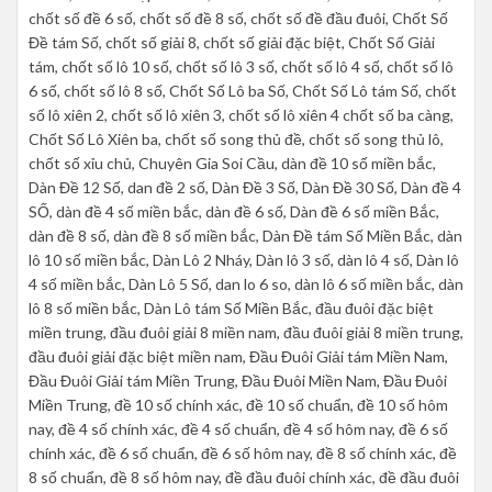
chốt số đề 6 số, chốt số đề 8 số, chốt số đề đầu đuôi, Chốt Số
Đề tám Số, chốt số giải 8, chốt số giải đặc biệt, Chốt Số Giải
tám, chốt số lô 10 số, chốt số lô 3 số, chốt số lô 4 số, chốt số lô
6 số, chốt số lô 8 số, Chốt Số Lô ba Số, Chốt Số Lô tám Số, chốt
số lô xiên 2, chốt số lô xiên 3, chốt số lô xiên 4 chốt số ba càng,
Chốt Số Lô Xiên ba, chốt số song thủ đề, chốt số song thủ lô,
chốt số xỉu chủ, Chuyên Gia Soi Cầu, dàn đề 10 số miền bắc,
Dàn Đề 12 Số, dan đề 2 số, Dàn Đề 3 Số, Dàn Đề 30 Số, Dàn đề 4
SỐ, dàn đề 4 số miền bắc, dàn đề 6 số, Dàn đề 6 số miền Bắc,
dàn đề 8 số, dàn đề 8 số miền bắc, Dàn Đề tám Số Miền Bắc, dàn
lô 10 số miền bắc, Dàn Lô 2 Nháy, Dàn lô 3 số, dàn lô 4 số, Dàn lô
4 số miền bắc, Dàn Lô 5 Số, dan lo 6 so, dàn lô 6 số miền bắc, dàn
lô 8 số miền bắc, Dàn Lô tám Số Miền Bắc, đầu đuôi đặc biệt
miền trung, đầu đuôi giải 8 miền nam, đầu đuôi giải 8 miền trung,
đầu đuôi giải đặc biệt miền nam, Đầu Đuôi Giải tám Miền Nam,
Đầu Đuôi Giải tám Miền Trung, Đầu Đuôi Miền Nam, Đầu Đuôi
Miền Trung, đề 10 số chính xác, đề 10 số chuẩn, đề 10 số hôm
nay, đề 4 số chính xác, đề 4 số chuẩn, đề 4 số hôm nay, đề 6 số
chính xác, đề 6 số chuẩn, đề 6 số hôm nay, đề 8 số chính xác, đề
8 số chuẩn, đề 8 số hôm nay, đề đầu đuôi chính xác, đề đầu đuôi