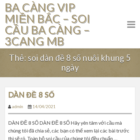
BA CÀNG VIP
Skip
to
MIỀN BẮC – SOI
content
CẦU BA CÀNG –
3CANG MB
Thẻ:
soi dàn đề 8 số nuôi khung 5
ngày
DÀN ĐỀ 8 SỐ
admin
14/04/2021
DÀN ĐỀ 8 SỐ DÀN ĐỀ 8 SỐ Hãy yên tâm với cầu mà
chúng tôi đã chia sẻ, các bạn có thể xem lại các bài trước
thì sẽ rõ. Toàn bộ soi cầu của chúng tôi đều chuẩn …