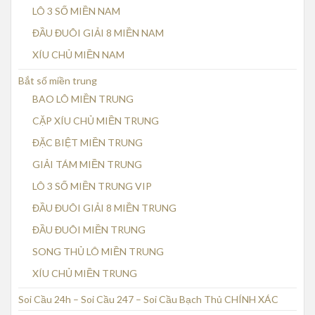
LÔ 3 SỐ MIỀN NAM
ĐẦU ĐUÔI GIẢI 8 MIỀN NAM
XÍU CHỦ MIỀN NAM
Bắt số miền trung
BAO LÔ MIỀN TRUNG
CẶP XÍU CHỦ MIỀN TRUNG
ĐẶC BIỆT MIỀN TRUNG
GIẢI TÁM MIỀN TRUNG
LÔ 3 SỐ MIỀN TRUNG VIP
ĐẦU ĐUÔI GIẢI 8 MIỀN TRUNG
ĐẦU ĐUÔI MIỀN TRUNG
SONG THỦ LÔ MIỀN TRUNG
XÍU CHỦ MIỀN TRUNG
Soi Cầu 24h – Soi Cầu 247 – Soi Cầu Bạch Thủ CHÍNH XÁC