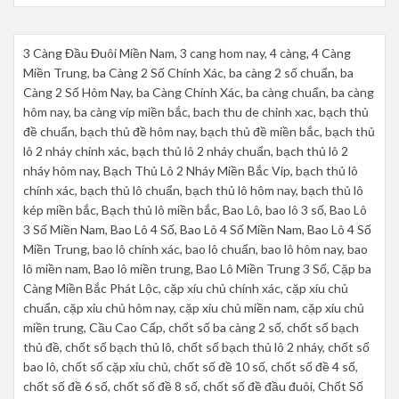
3 Càng Đầu Đuôi Miền Nam, 3 cang hom nay, 4 càng, 4 Càng
Miền Trung, ba Càng 2 Số Chính Xác, ba càng 2 số chuẩn, ba
Càng 2 Số Hôm Nay, ba Càng Chính Xác, ba càng chuẩn, ba càng
hôm nay, ba càng víp miền bắc, bach thu de chinh xac, bạch thủ
đề chuẩn, bạch thủ đề hôm nay, bạch thủ đề miền bắc, bạch thủ
lô 2 nháy chính xác, bạch thủ lô 2 nháy chuẩn, bạch thủ lô 2
nháy hôm nay, Bạch Thủ Lô 2 Nháy Miền Bắc Vip, bạch thủ lô
chính xác, bạch thủ lô chuẩn, bạch thủ lô hôm nay, bạch thủ lô
kép miền bắc, Bạch thủ lô miền bắc, Bao Lô, bao lô 3 số, Bao Lô
3 Số Miền Nam, Bao Lô 4 Số, Bao Lô 4 Số Miền Nam, Bao Lô 4 Số
Miền Trung, bao lô chính xác, bao lô chuẩn, bao lô hôm nay, bao
lô miền nam, Bao lô miền trung, Bao Lô Miền Trung 3 Số, Cặp ba
Càng Miền Bắc Phát Lộc, cặp xíu chủ chính xác, cặp xíu chủ
chuẩn, cặp xỉu chủ hôm nay, cặp xíu chủ miền nam, cặp xíu chủ
miền trung, Cầu Cao Cấp, chốt số ba càng 2 số, chốt số bạch
thủ đề, chốt số bạch thủ lô, chốt số bạch thủ lô 2 nháy, chốt số
bao lô, chốt số cặp xỉu chủ, chốt số đề 10 số, chốt số đề 4 số,
chốt số đề 6 số, chốt số đề 8 số, chốt số đề đầu đuôi, Chốt Số