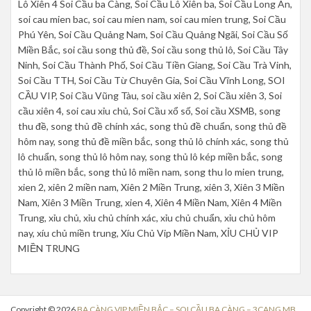
Lô Xiên 4 Soi Cầu ba Càng, Soi Cầu Lô Xiên ba, Soi Cầu Long An,
soi cau mien bac, soi cau mien nam, soi cau mien trung, Soi Cầu
Phú Yên, Soi Cầu Quảng Nam, Soi Cầu Quảng Ngãi, Soi Cầu Số
Miền Bắc, soi cầu song thủ đề, Soi cầu song thủ lô, Soi Cầu Tây
Ninh, Soi Cầu Thành Phố, Soi Cầu Tiền Giang, Soi Cầu Trà Vinh,
Soi Cầu TTH, Soi Cầu Từ Chuyên Gia, Soi Cầu Vĩnh Long, SOI
CẦU VIP, Soi Cầu Vũng Tàu, soi cầu xiên 2, Soi Cầu xiên 3, Soi
cầu xiên 4, soi cau xỉu chủ, Soi Cầu xổ số, Soi cầu XSMB, song
thu đề, song thủ đề chính xác, song thủ đề chuẩn, song thủ đề
hôm nay, song thủ đề miền bắc, song thủ lô chính xác, song thủ
lô chuẩn, song thủ lô hôm nay, song thủ lô kép miền bắc, song
thủ lô miền bắc, song thủ lô miền nam, song thu lo mien trung,
xien 2, xiên 2 miền nam, Xiên 2 Miền Trung, xiên 3, Xiên 3 Miền
Nam, Xiên 3 Miền Trung, xien 4, Xiên 4 Miền Nam, Xiên 4 Miền
Trung, xỉu chủ, xỉu chủ chính xác, xỉu chủ chuẩn, xỉu chủ hôm
nay, xíu chủ miền trung, Xíu Chủ Vip Miền Nam, XỈU CHỦ VIP
MIỀN TRUNG
Copyright © 2026
BA CÀNG VIP MIỀN BẮC – SOI CẦU BA CÀNG – 3CANG MB
.