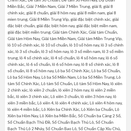
Miền Bắc, Giải 7 Miền Nam, Giải 7 Miền Trung, giải 8, giải 8
chính xác, giải 8 chuẩn, giải 8 hôm nay, giải 8 miền nam, giai 8
mien trung, Giải 8 Miền Trung Vip, giải đặc biệt chính xác, giải
đặc biệt chuẩn, giải đặc biệt hôm nay, giải đặc biệt miền nam,
giải đặc biệt miền trung, Giải tám Chính Xác, Giải tám Chuẩn,
Giải tám Hôm Nay, Giải tám Miền Nam, Giải tám Miền Trung Vip,
lô 10 số chính xác, lô 10 số chuẩn, lô 10 số hôm nay, lô 3 số chính
xác, lô 3 số chuẩn, lô 3 số hôm nay, lô 3 số miền nam, lô 3 số miền
trung, lô 4 số chính xác, lô 4 số chuẩn, lô 4 số hôm nay, lô 6 số
chính xác, lô 6 số chuẩn, lô 6 số hôm nay, lô 8 số chính xác, lô 8
số chuẩn, lô 8 số hôm nay, Lô ba Số Chính Xác, Lô ba Số Chuẩn,
Lô ba Số Hôm Nay, Lô ba Số Miền Nam, Lô ba Số Miền Trung, Lô
tám Số Chính Xác, Lô tám Số Chuẩn, Lô tám Số Hôm Nay, lô xiên
2 chính xác, lô xiên 2 chuẩn, lô xiên 2 hôm nay, lô xiên 2 miền
bắc, lô xiên 3 chính xác, Lô xiên 3 chuẩn, lô xiên 3 hôm nay, lô
xiên 3 miền bắc, Lô xiên 4, lô xiên 4 chính xác, Lô xiên 4 hôm nay,
lô xiên 4 miền bắc, Lô Xiên ba Chính Xác, Lô Xiên ba Chuẩn, Lô
Xiên ba Hôm Nay, Lô Xiên ba Miền Bắc, Số Chuẩn ba Càng 2 Số,
Số Chuẩn Bạch Thủ Đề, Số Chuẩn Bạch Thủ Lô, Số Chuẩn
Bạch Thủ Lô 2 Nháy, Số Chuẩn Bao Lô, Số Chuẩn Cặp Xỉu Chủ,