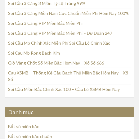
Soi Cầu 3 Càng 3 Miền Tỷ Lệ Trúng 99%
Soi Cầu 3 Càng Miền Nam Cực Chuẩn Miễn Phí Hôm Nay 100%
Soi Cầu 3 Càng VIP Miền Bắc Miễn Phí
Soi Cầu 3 Càng VIP Miền Bắc Miễn Phí – Dự Đoán 247
Soi Cầu Mb Chính Xác Miễn Phí Soi Cầu Lô Chính Xác
Soi Cau Mb Rong Bach Kim
Giờ Vàng Chốt Số Miền Bắc Hôm Nay – Xổ Số 666
Cau XSMB – Thống Kê Cầu Bạch Thủ Miền Bắc Hôm Nay – Xổ
Số
Soi Cầu Miền Bắc Chính Xác 100 – Cầu Lô XSMB Hôm Nay
Danh mục
Bắt số miền bắc
Bắt số miền bắc chuẩn