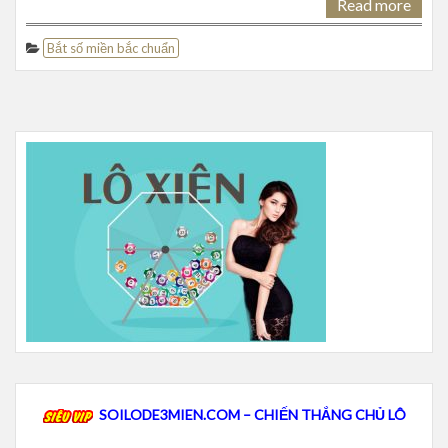
Read more
Bắt số miền bắc chuẩn
SOILODE3MIEN.COM – CHIẾN THẮNG CHỦ LÔ