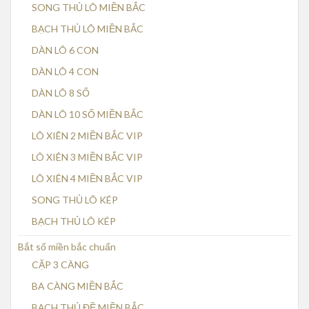
SONG THỦ LÔ MIỀN BẮC
BẠCH THỦ LÔ MIỀN BẮC
DÀN LÔ 6 CON
DÀN LÔ 4 CON
DÀN LÔ 8 SỐ
DÀN LÔ 10 SỐ MIỀN BẮC
LÔ XIÊN 2 MIỀN BẮC VIP
LÔ XIÊN 3 MIỀN BẮC VIP
LÔ XIÊN 4 MIỀN BẮC VIP
SONG THỦ LÔ KÉP
BẠCH THỦ LÔ KÉP
Bắt số miền bắc chuẩn
CẶP 3 CÀNG
BA CÀNG MIỀN BẮC
BẠCH THỦ ĐỀ MIỀN BẮC