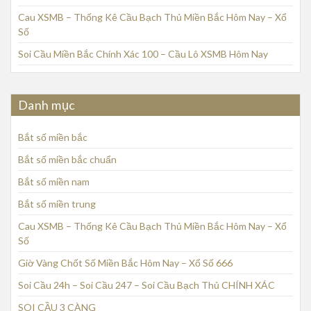
Cau XSMB – Thống Kê Cầu Bạch Thủ Miền Bắc Hôm Nay – Xổ
Số
Soi Cầu Miền Bắc Chính Xác 100 – Cầu Lô XSMB Hôm Nay
Danh mục
Bắt số miền bắc
Bắt số miền bắc chuẩn
Bắt số miền nam
Bắt số miền trung
Cau XSMB – Thống Kê Cầu Bạch Thủ Miền Bắc Hôm Nay – Xổ
Số
Giờ Vàng Chốt Số Miền Bắc Hôm Nay – Xổ Số 666
Soi Cầu 24h – Soi Cầu 247 – Soi Cầu Bạch Thủ CHÍNH XÁC
SOI CẦU 3 CÀNG