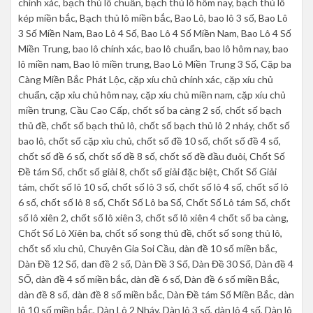
chính xác, bạch thủ lô chuẩn, bạch thủ lô hôm nay, bạch thủ lô
kép miền bắc, Bạch thủ lô miền bắc, Bao Lô, bao lô 3 số, Bao Lô
3 Số Miền Nam, Bao Lô 4 Số, Bao Lô 4 Số Miền Nam, Bao Lô 4 Số
Miền Trung, bao lô chính xác, bao lô chuẩn, bao lô hôm nay, bao
lô miền nam, Bao lô miền trung, Bao Lô Miền Trung 3 Số, Cặp ba
Càng Miền Bắc Phát Lộc, cặp xíu chủ chính xác, cặp xíu chủ
chuẩn, cặp xỉu chủ hôm nay, cặp xíu chủ miền nam, cặp xíu chủ
miền trung, Cầu Cao Cấp, chốt số ba càng 2 số, chốt số bạch
thủ đề, chốt số bạch thủ lô, chốt số bạch thủ lô 2 nháy, chốt số
bao lô, chốt số cặp xỉu chủ, chốt số đề 10 số, chốt số đề 4 số,
chốt số đề 6 số, chốt số đề 8 số, chốt số đề đầu đuôi, Chốt Số
Đề tám Số, chốt số giải 8, chốt số giải đặc biệt, Chốt Số Giải
tám, chốt số lô 10 số, chốt số lô 3 số, chốt số lô 4 số, chốt số lô
6 số, chốt số lô 8 số, Chốt Số Lô ba Số, Chốt Số Lô tám Số, chốt
số lô xiên 2, chốt số lô xiên 3, chốt số lô xiên 4 chốt số ba càng,
Chốt Số Lô Xiên ba, chốt số song thủ đề, chốt số song thủ lô,
chốt số xỉu chủ, Chuyên Gia Soi Cầu, dàn đề 10 số miền bắc,
Dàn Đề 12 Số, dan đề 2 số, Dàn Đề 3 Số, Dàn Đề 30 Số, Dàn đề 4
SỐ, dàn đề 4 số miền bắc, dàn đề 6 số, Dàn đề 6 số miền Bắc,
dàn đề 8 số, dàn đề 8 số miền bắc, Dàn Đề tám Số Miền Bắc, dàn
lô 10 số miền bắc, Dàn Lô 2 Nháy, Dàn lô 3 số, dàn lô 4 số, Dàn lô