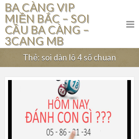
BA CÀNG VIP
Skip
to
MIỀN BẮC – SOI
content
CẦU BA CÀNG –
3CANG MB
Thẻ:
soi dàn lô 4 số chuan