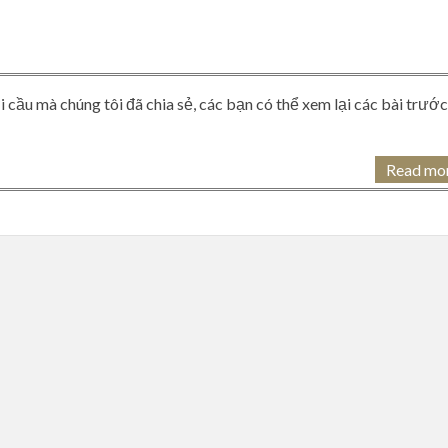
mà chúng tôi đã chia sẻ, các bạn có thể xem lại các bài trước 
Read mo