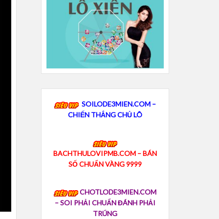
SOILODE3MIEN.COM –
CHIẾN THẮNG CHỦ LÔ
BACHTHULOVIPMB.COM – BÁN
SỐ CHUẨN VÀNG 9999
CHOTLODE3MIEN.COM
– SOI PHẢI CHUẨN ĐÁNH PHẢI
TRÚNG